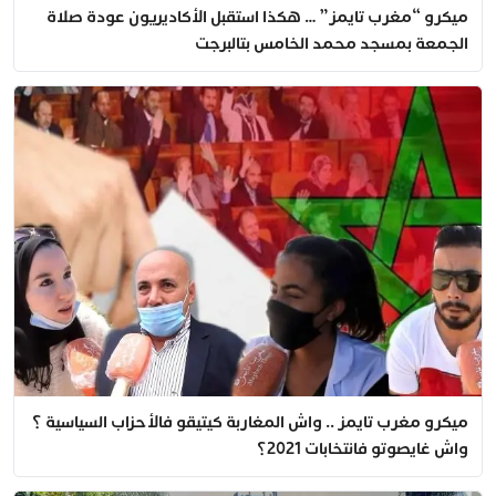
ميكرو “مغرب تايمز” … هكذا استقبل الأكاديريون عودة صلاة
الجمعة بمسجد محمد الخامس بتالبرجت
ميكرو مغرب تايمز .. واش المغاربة كيتيقو فالأحزاب السياسية ؟
واش غايصوتو فانتخابات 2021؟