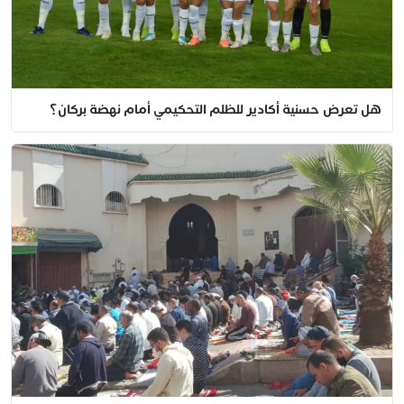
هل تعرض حسنية أكادير للظلم التحكيمي أمام نهضة بركان؟