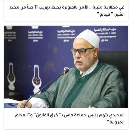
في مطاردة مثيرة …الأمن بالصويرة يحبط تهريب 11 طناً من مخدر
الشيرا ” فيديو”
البيجيدي يتهم رئيس جماعة فاس بـ”خرق القانون” و”انعدام
المروءة”