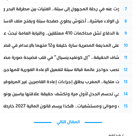
المسكوت عنه في رحلة المجهول إلى سبتة.. الفتيات بين مطرقة البحر وسن
7
بعد حفل الولاء مباشرة.. أخنوش يطوي صفحة سبتة ويفتح ملف الاستجم
8
مقاطعة الدفاع تشل محاكمات 410 معتقلين.. والنيابة العامة تبحث عن حل قانوني
9
الحكم على المذيعة المصرية سارة خليفة و12 متهما بالإعدام في قضية هزت بلاد الفراعنة
10
بعد انكشاف الحقيقة.. “إل كونفيدينسيال” في قلب فضيحة صورة مضللة
11
إسبانيا تنصب حواجز عائمة قبالة سبتة لتفعيل الإعادة الفورية للمهاجرين
12
بتعليمات ملكية.. المغرب يطلق إجراءات إعادة القاصرين غير المرفوقين 
13
نورا فتحي تحسم الجدل لأول مرة وتكشف حقيقة علاقتها بياسين بونو
14
قطارات وموانئ ومستشفيات.. هكذا يرسم قانون المالية 2027 خارطة المغرب المقبل
15
المقال التالي
مجتمع