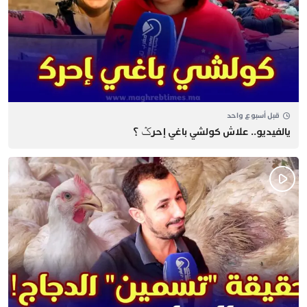
قبل أسبوع واحد
يالفيديو.. علاش كولشي باغي إحرݣ ؟