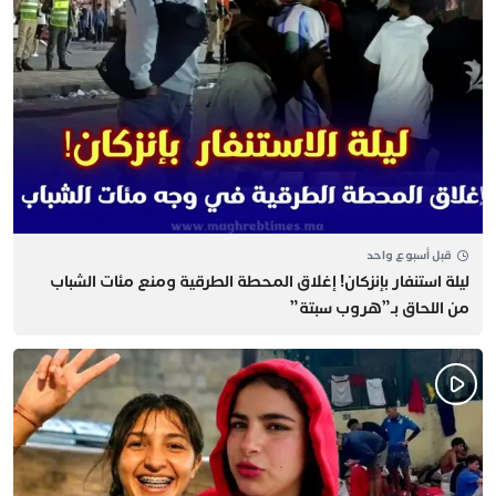
قبل أسبوع واحد
​ليلة استنفار بإنزكان! إغلاق المحطة الطرقية ومنع مئات الشباب
من اللحاق بـ”هروب سبتة”