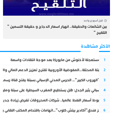
قبل أسبوع واحد
بين الشائعات والحقيقة.. انهيار اسعار الدجاج و حقيقة التسمين ”
التلقيح “
الأكثر مشاهدة
عودة مستعجلة لأخنوش من مايوركا بعد موجة انتقادات واسعة
1
أزمة سبتة المحتلة…المفوضية الأوروبية تقترح تعزيز الدعم المالي والت
2
عملية “الهروب الكبير”… الحرس المدني الإسباني بسبتة يفتح قناة رسمية
3
تقرير إسباني يثير الجدل: هل يستطيع المغرب السيطرة على سبتة ومليلي
4
رغم هبوط أسعار النفط عالميا.. شركات المحروقات تفرض زيادة جديدة
5
أزمة تهز فندق“أكادير بيتش كلوب”…اتهامات باقتحام المكتب النقابي وم
6