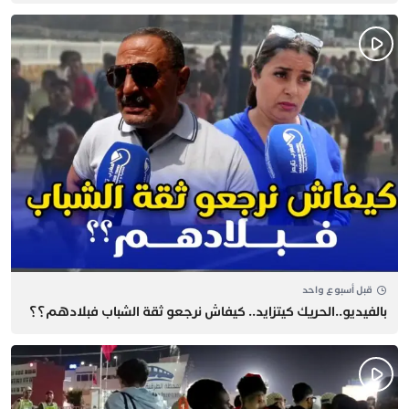
قبل أسبوع واحد
بالفيديو..الحريك كيتزايد.. كيفاش نرجعو ثقة الشباب فبلادهم؟؟