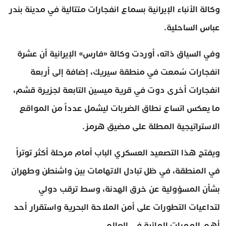
وكالة الأنباء الإيرانية بسماع انفجارات متتالية في مدينة بندر
عباس الساحلية.
وفي السياق ذاته، أوردت وكالة «فارس» الإيرانية أن عشرة
انفجارات سُمعت في منطقة سيريك، إضافة إلى أربعة
انفجارات أخرى دوت في قرية ميسين التابعة لجزيرة قشم،
ما يعكس اتساع نطاق الضربات ليشمل عدداً من المواقع
الاستراتيجية المطلة على مضيق هرمز.
ويفتح هذا التصعيد العسكري الباب أمام مرحلة أكثر توتراً
في المنطقة، في ظل تبادل الاتهامات بين واشنطن وطهران
بشأن المسؤولية عن خرق الهدنة، وسط ترقب دولي
لتداعيات التطورات على أمن الملاحة البحرية واستقرار أحد
أهم الممرات المائية في العالم.