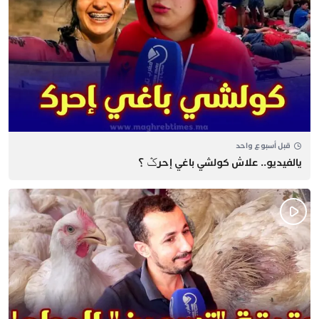
قبل أسبوع واحد
يالفيديو.. علاش كولشي باغي إحرݣ ؟