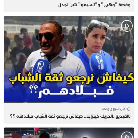
وقصة “وهبي” و”السيمو” تثير الجدل
قبل أسبوع واحد
بالفيديو..الحريك كيتزايد.. كيفاش نرجعو ثقة الشباب فبلادهم؟؟