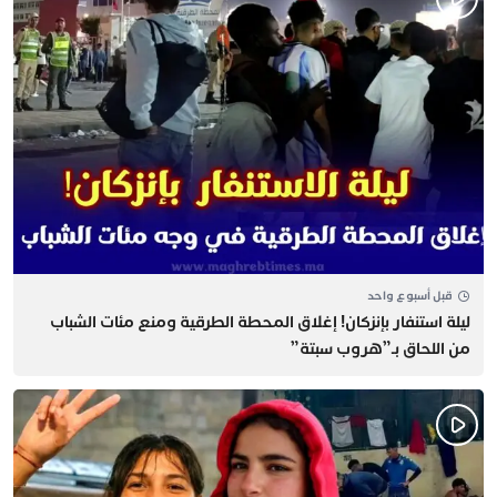
قبل أسبوع واحد
​ليلة استنفار بإنزكان! إغلاق المحطة الطرقية ومنع مئات الشباب
من اللحاق بـ”هروب سبتة”