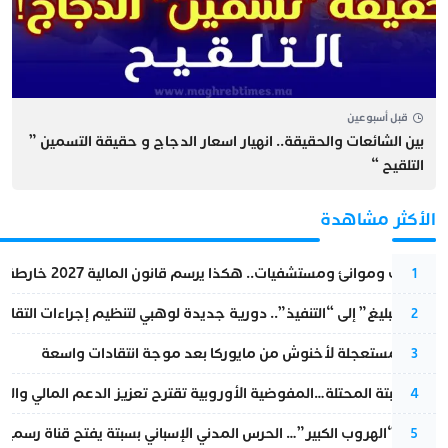
قبل أسبوعين
بين الشائعات والحقيقة.. انهيار اسعار الدجاج و حقيقة التسمين ”
التلقيح “
الأكثر مشاهدة
قطارات وموانئ ومستشفيات.. هكذا يرسم قانون المالية 2027 خارطة المغرب المقبل
1
من “التبليغ” إلى “التنفيذ”.. دورية جديدة لوهبي لتنظيم إجراءات التقا
2
عودة مستعجلة لأخنوش من مايوركا بعد موجة انتقادات واسعة
3
أزمة سبتة المحتلة…المفوضية الأوروبية تقترح تعزيز الدعم المالي والت
4
عملية “الهروب الكبير”… الحرس المدني الإسباني بسبتة يفتح قناة رسمية
5