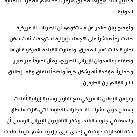
مدنيين أثناء عبورها مضيق هرمز، أحد أهم الممرات المائية
الدولية.
وأوضح بيان صادر عن «سنتكوم» أن الضربات الأمريكية
جاءت رداً مباشراً على هجمات إيرانية استهدفت ثلاث سفن
تجارية كانت تعبر المضيق. واعتبرت القيادة المركزية أن ما
وصفته بـ«العدوان الإيراني الصريح» يمثل تصرفاً غير مبرر
وخطيراً، مؤكدة أنه يشكل خرقاً واضحاً لاتفاق وقف إطلاق
النار القائم بين الطرفين.
وتزامن الإعلان الأمريكي مع تقارير رسمية إيرانية أفادت
بسماع دوي عشرات الانفجارات العنيفة التي هزت مناطق
واسعة في جنوب البلاد. وذكر التلفزيون الإيراني الرسمي أن
ستة انفجارات دوت في إحدى قرى جزيرة قشم، فيما أفادت