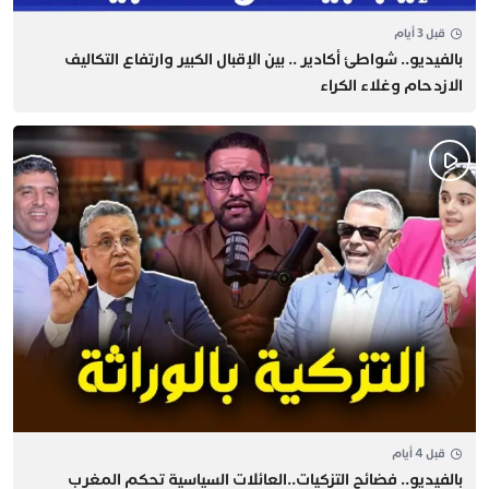
قبل 3 أيام
بالفيديو.. شواطئ أكادير .. بين الإقبال الكبير وارتفاع التكاليف
الازدحام وغلاء الكراء
قبل 4 أيام
بالفيديو.. فضائح التزكيات..العائلات السياسية تحكم المغرب