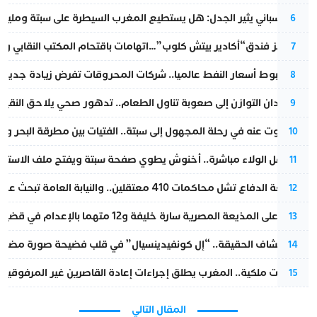
تقرير إسباني يثير الجدل: هل يستطيع المغرب السيطرة على سبتة ومليلي
6
أزمة تهز فندق“أكادير بيتش كلوب”…اتهامات باقتحام المكتب النقابي وم
7
رغم هبوط أسعار النفط عالميا.. شركات المحروقات تفرض زيادة جديدة
8
من فقدان التوازن إلى صعوبة تناول الطعام.. تدهور صحي يلاحق النقيب ز
9
المسكوت عنه في رحلة المجهول إلى سبتة.. الفتيات بين مطرقة البحر وسن
10
بعد حفل الولاء مباشرة.. أخنوش يطوي صفحة سبتة ويفتح ملف الاستجم
11
مقاطعة الدفاع تشل محاكمات 410 معتقلين.. والنيابة العامة تبحث عن حل قانوني
12
الحكم على المذيعة المصرية سارة خليفة و12 متهما بالإعدام في قضية هزت بلاد الفراعنة
13
بعد انكشاف الحقيقة.. “إل كونفيدينسيال” في قلب فضيحة صورة مضللة
14
بتعليمات ملكية.. المغرب يطلق إجراءات إعادة القاصرين غير المرفوقين 
15
المقال التالي