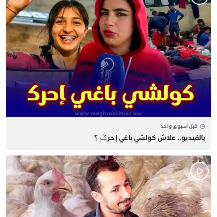
قبل أسبوع واحد
يالفيديو.. علاش كولشي باغي إحرݣ ؟