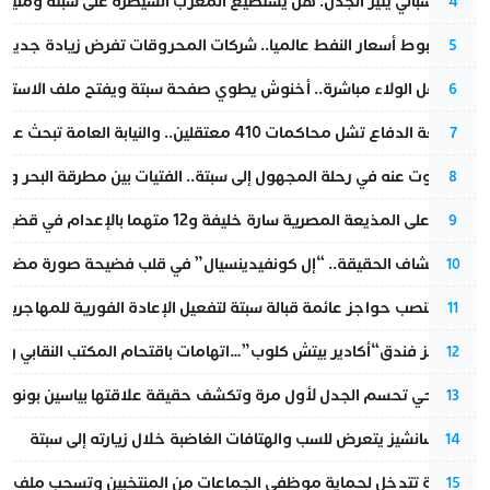
تقرير إسباني يثير الجدل: هل يستطيع المغرب السيطرة على سبتة ومليلي
4
رغم هبوط أسعار النفط عالميا.. شركات المحروقات تفرض زيادة جديدة
5
بعد حفل الولاء مباشرة.. أخنوش يطوي صفحة سبتة ويفتح ملف الاستجم
6
مقاطعة الدفاع تشل محاكمات 410 معتقلين.. والنيابة العامة تبحث عن حل قانوني
7
المسكوت عنه في رحلة المجهول إلى سبتة.. الفتيات بين مطرقة البحر وسن
8
الحكم على المذيعة المصرية سارة خليفة و12 متهما بالإعدام في قضية هزت بلاد الفراعنة
9
بعد انكشاف الحقيقة.. “إل كونفيدينسيال” في قلب فضيحة صورة مضللة
10
إسبانيا تنصب حواجز عائمة قبالة سبتة لتفعيل الإعادة الفورية للمهاجرين
11
أزمة تهز فندق“أكادير بيتش كلوب”…اتهامات باقتحام المكتب النقابي وم
12
نورا فتحي تحسم الجدل لأول مرة وتكشف حقيقة علاقتها بياسين بونو
13
بيدرو سانشيز يتعرض للسب والهتافات الغاضبة خلال زيارته إلى سبتة
14
الداخلية تتدخل لحماية موظفي الجماعات من المنتخبين وتسحب ملف الت
15