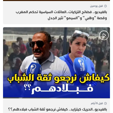
قبل يومين
بالفيديو.. فضائح التزكيات..العائلات السياسية تحكم المغرب
وقصة “وهبي” و”السيمو” تثير الجدل
قبل 6 أيام
بالفيديو..الحريك كيتزايد.. كيفاش نرجعو ثقة الشباب فبلادهم؟؟