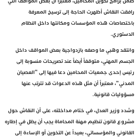
ضمن برامج تكوين المحامين، معتبراً أن بعض المواقف التي
رافقت النقاش أظهرت الحاجة إلى ترسيخ المعرفة
باختصاصات هذه المؤسسات ومكانتها داخل النظام
الدستوري.
وانتقد وهبي ما وصفه بازدواجية بعض المواقف داخل
الجسم المهني، متوقفاً أيضاً عند تصريحات منسوبة إلى
رئيس إحدى جمعيات المحامين دعا فيها إلى “العصيان
المدني”، معتبراً أن مثل هذه الدعوات قد تترتب عنها
مسؤوليات قانونية.
وشدد وزير العدل، في ختام مداخلته، على أن النقاش حول
مشروع قانون تنظيم مهنة المحاماة يجب أن يظل في إطاره
القانوني والمؤسساتي، بعيداً عن التخوين أو الإساءة إلى