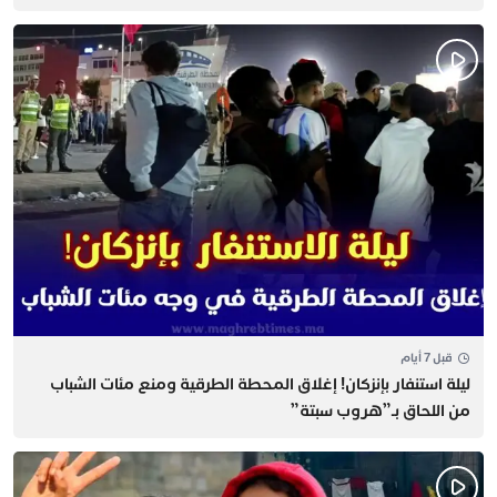
قبل 7 أيام
​ليلة استنفار بإنزكان! إغلاق المحطة الطرقية ومنع مئات الشباب
من اللحاق بـ”هروب سبتة”