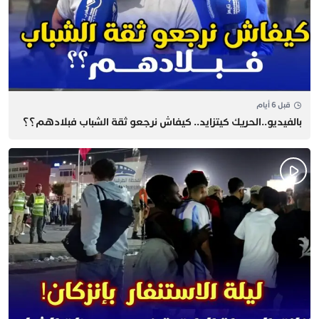
قبل 6 أيام
بالفيديو..الحريك كيتزايد.. كيفاش نرجعو ثقة الشباب فبلادهم؟؟