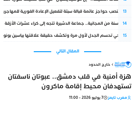
إسبانيا تنصب حواجز عائمة قبالة سبتة لتفعيل الإعادة الفورية للمهاجرين
13
بعد 13 سنة من المجانية.. جماعة الدشيرة تتجه إلى كراء عشرات الأزقة و”الشوارع”.. هل أصبح المواطن الحل الأسهل لسد عجز المداخيل؟
14
نورا فتحي تحسم الجدل لأول مرة وتكشف حقيقة علاقتها بياسين بونو
15
المقال التالي
خارج الحدود
هزة أمنية في قلب دمشق.. عبوتان ناسفتان
تستهدفان محيط إقامة ماكرون
مغرب تايمز
7 يوليو 2026 - 11:00