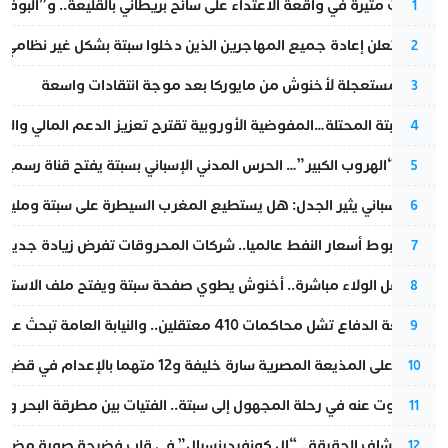
تطورات مثيرة في واقعة الاعتداء على سائح بريطاني بالقليعة.. و”البوف
1
إسبانيا تعلن إعادة جميع المهاجرين الذين دخلوا سبتة بشكل غير نظامي
2
عودة مستعجلة لأخنوش من مايوركا بعد موجة انتقادات واسعة
3
أزمة سبتة المحتلة…المفوضية الأوروبية تقترح تعزيز الدعم المالي والت
4
عملية “الهروب الكبير”… الحرس المدني الإسباني بسبتة يفتح قناة رسمية
5
تقرير إسباني يثير الجدل: هل يستطيع المغرب السيطرة على سبتة ومليلي
6
رغم هبوط أسعار النفط عالميا.. شركات المحروقات تفرض زيادة جديدة
7
بعد حفل الولاء مباشرة.. أخنوش يطوي صفحة سبتة ويفتح ملف الاستجم
8
مقاطعة الدفاع تشل محاكمات 410 معتقلين.. والنيابة العامة تبحث عن حل قانوني
9
الحكم على المذيعة المصرية سارة خليفة و12 متهما بالإعدام في قضية هزت بلاد الفراعنة
10
المسكوت عنه في رحلة المجهول إلى سبتة.. الفتيات بين مطرقة البحر وسن
11
بعد انكشاف الحقيقة.. “إل كونفيدينسيال” في قلب فضيحة صورة مضللة
12