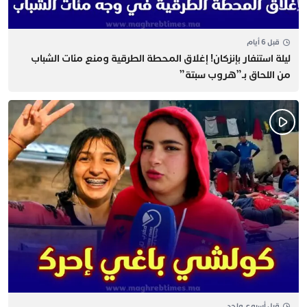
قبل 6 أيام
​ليلة استنفار بإنزكان! إغلاق المحطة الطرقية ومنع مئات الشباب
من اللحاق بـ”هروب سبتة”
قبل أسبوع واحد