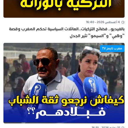
4 أغسطس 2026 - 16:40
بالفيديو.. فضائح التزكيات..العائلات السياسية تحكم المغرب وقصة
“وهبي” و”السيمو” تثير الجدل
مغرب تايمز TV
31 يوليو 2026 - 16:10