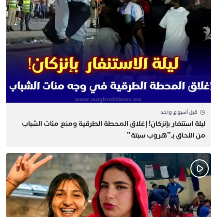
قبل أسبوع واحد
​ليلة استنفار بإنزكان! إغلاق المحطة الطرقية ومنع مئات الشباب
من اللحاق بـ”هروب سبتة”