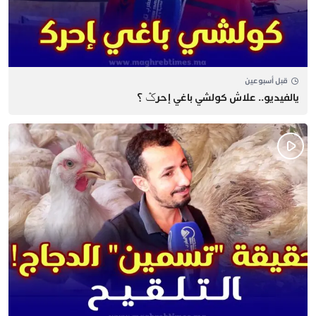
قبل أسبوعين
يالفيديو.. علاش كولشي باغي إحرݣ ؟