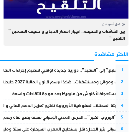
قبل أسبوعين
بين الشائعات والحقيقة.. انهيار اسعار الدجاج و حقيقة التسمين ”
التلقيح “
الأكثر مشاهدة
من “التبليغ” إلى “التنفيذ”.. دورية جديدة لوهبي لتنظيم إجراءات التقا
1
قطارات وموانئ ومستشفيات.. هكذا يرسم قانون المالية 2027 خارطة المغرب المقبل
2
عودة مستعجلة لأخنوش من مايوركا بعد موجة انتقادات واسعة
3
أزمة سبتة المحتلة…المفوضية الأوروبية تقترح تعزيز الدعم المالي والت
4
عملية “الهروب الكبير”… الحرس المدني الإسباني بسبتة يفتح قناة رسمية
5
تقرير إسباني يثير الجدل: هل يستطيع المغرب السيطرة على سبتة ومليلي
6