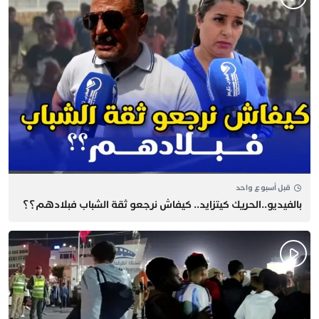
قبل أسبوع واحد
بالفيديو..الحريك كيتزايد.. كيفاش نرجعو ثقة الشباب فبلادهم؟؟