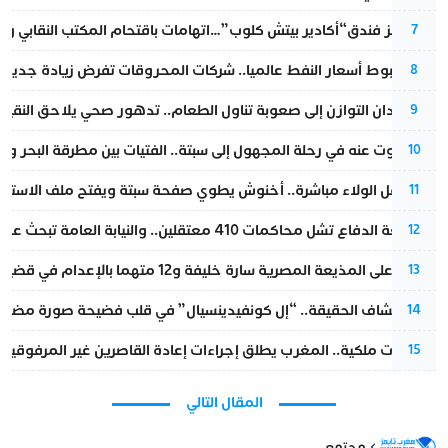
أزمة تهز فندق“أكادير بيتش كلوب”…اتهامات باقتحام المكتب النقابي وم
7
رغم هبوط أسعار النفط عالميا.. شركات المحروقات تفرض زيادة جديدة
8
من فقدان التوازن إلى صعوبة تناول الطعام.. تدهور صحي يلاحق النقيب ز
9
المسكوت عنه في رحلة المجهول إلى سبتة.. الفتيات بين مطرقة البحر وسن
10
بعد حفل الولاء مباشرة.. أخنوش يطوي صفحة سبتة ويفتح ملف الاستجم
11
مقاطعة الدفاع تشل محاكمات 410 معتقلين.. والنيابة العامة تبحث عن حل قانوني
12
الحكم على المذيعة المصرية سارة خليفة و12 متهما بالإعدام في قضية هزت بلاد الفراعنة
13
بعد انكشاف الحقيقة.. “إل كونفيدينسيال” في قلب فضيحة صورة مضللة
14
بتعليمات ملكية.. المغرب يطلق إجراءات إعادة القاصرين غير المرفوقين 
15
المقال التالي
مجتمع