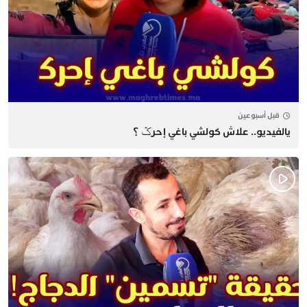
قبل أسبوعين
يالفيديو.. علاش كولشي باغي إحرݣ ؟