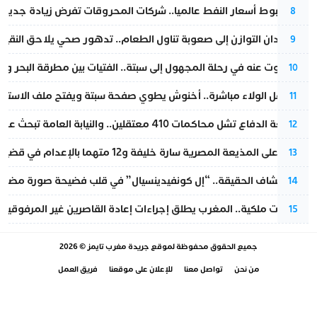
رغم هبوط أسعار النفط عالميا.. شركات المحروقات تفرض زيادة جديدة
8
من فقدان التوازن إلى صعوبة تناول الطعام.. تدهور صحي يلاحق النقيب ز
9
المسكوت عنه في رحلة المجهول إلى سبتة.. الفتيات بين مطرقة البحر وسن
10
بعد حفل الولاء مباشرة.. أخنوش يطوي صفحة سبتة ويفتح ملف الاستجم
11
مقاطعة الدفاع تشل محاكمات 410 معتقلين.. والنيابة العامة تبحث عن حل قانوني
12
الحكم على المذيعة المصرية سارة خليفة و12 متهما بالإعدام في قضية هزت بلاد الفراعنة
13
بعد انكشاف الحقيقة.. “إل كونفيدينسيال” في قلب فضيحة صورة مضللة
14
بتعليمات ملكية.. المغرب يطلق إجراءات إعادة القاصرين غير المرفوقين 
15
جميع الحقوق محفوظة لموقع
جريدة مغرب تايمز
© 2026
من نحن
تواصل معنا
للإعلان على موقعنا
فريق العمل