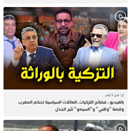
قبل 5 أيام
بالفيديو.. فضائح التزكيات..العائلات السياسية تحكم المغرب
وقصة “وهبي” و”السيمو” تثير الجدل