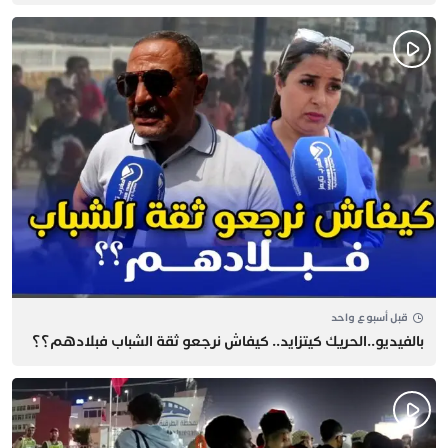
قبل أسبوع واحد
بالفيديو..الحريك كيتزايد.. كيفاش نرجعو ثقة الشباب فبلادهم؟؟