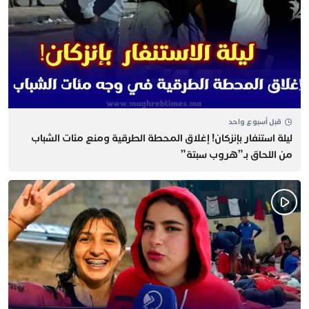
قبل أسبوع واحد
​ليلة استنفار بإنزكان! إغلاق المحطة الطرقية ومنع مئات الشباب
من اللحاق بـ”هروب سبتة”