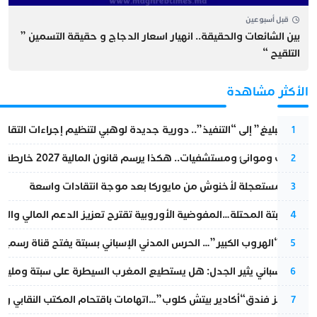
قبل أسبوعين
بين الشائعات والحقيقة.. انهيار اسعار الدجاج و حقيقة التسمين ”
التلقيح “
الأكثر مشاهدة
من “التبليغ” إلى “التنفيذ”.. دورية جديدة لوهبي لتنظيم إجراءات التقا
1
قطارات وموانئ ومستشفيات.. هكذا يرسم قانون المالية 2027 خارطة المغرب المقبل
2
عودة مستعجلة لأخنوش من مايوركا بعد موجة انتقادات واسعة
3
أزمة سبتة المحتلة…المفوضية الأوروبية تقترح تعزيز الدعم المالي والت
4
عملية “الهروب الكبير”… الحرس المدني الإسباني بسبتة يفتح قناة رسمية
5
تقرير إسباني يثير الجدل: هل يستطيع المغرب السيطرة على سبتة ومليلي
6
أزمة تهز فندق“أكادير بيتش كلوب”…اتهامات باقتحام المكتب النقابي وم
7