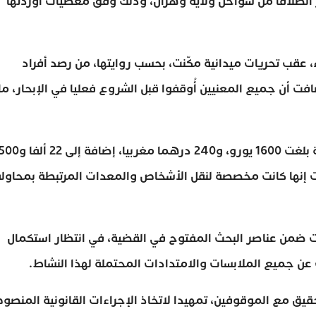
ر انطلاقا من سواحل ولاية وهران، وذلك وفق معطيات أوردتها
ء، عقب تحريات ميدانية مكّنت، بحسب روايتها، من رصد أفراد
افت أن جميع المعنيين أُوقفوا قبل الشروع فعليا في الإبحار، ما
وفي السياق ذاته، أسفرت العملية عن حجز مبالغ مالية بلغت 1600 يورو، و240 درهما مغربيا، إضافة إلى 22
ات إنها كانت مخصصة لنقل الأشخاص والمعدات المرتبطة بمحاول
ت ضمن عناصر البحث المفتوح في القضية، في انتظار استكمال
عن جميع الملابسات والامتدادات المحتملة لهذا النشاط.
حقيق مع الموقوفين، تمهيدا لاتخاذ الإجراءات القانونية المنص