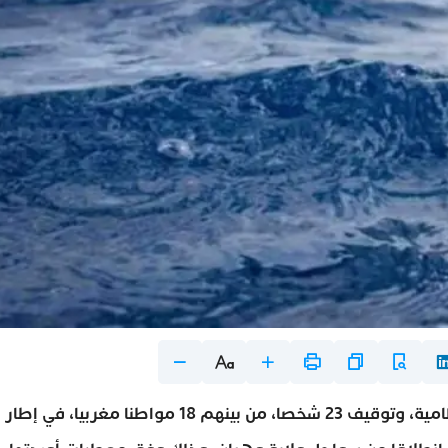
أعلنت السلطات الجزائرية تفكيك شبكة للهجرة غير النظامية، وتوقيف 23 شخصا، من بينهم 18 مواطنا مغربيا، في إطار