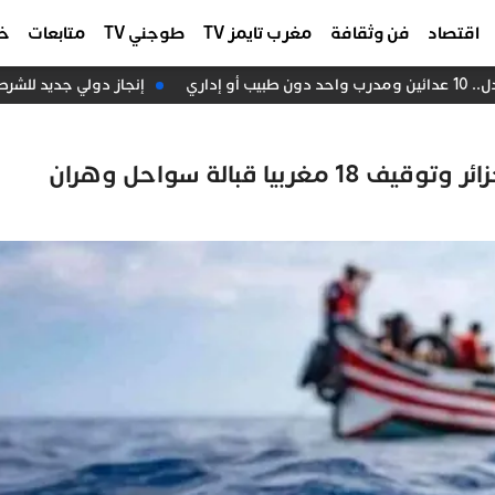
اقتصاد
فن وثقافة
مغرب تايمز TV
طوجني TV
متابعات
خا
اري
إنجاز دولي جديد للشرطة ا
 قبالة سواحل وهران