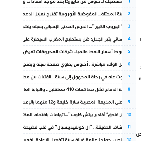
عودة مستعجلة لأخنوش من مايوركا بعد موجة انتقادات واسعة
1
أزمة سبتة المحتلة…المفوضية الأوروبية تقترح تعزيز الدعم المالي والت
2
عملية “الهروب الكبير”… الحرس المدني الإسباني بسبتة يفتح قناة رسمية
3
تقرير إسباني يثير الجدل: هل يستطيع المغرب السيطرة على سبتة ومليل
4
رغم هبوط أسعار النفط عالميا.. شركات المحروقات تفرض زيادة جديد
5
بعد حفل الولاء مباشرة.. أخنوش يطوي صفحة سبتة ويفتح ملف الاستجم
6
 ألفا و500
المسكوت عنه في رحلة المجهول إلى سبتة.. الفتيات بين مطرقة البحر وس
7
ة
مقاطعة الدفاع تشل محاكمات 410 معتقلين.. والنيابة العامة تبحث عن حل قانوني
8
الحكم على المذيعة المصرية سارة خليفة و12 متهما بالإعدام في قضية هزت بلاد الفراعنة
9
أزمة تهز فندق“أكادير بيتش كلوب”…اتهامات باقتحام المكتب النقابي وم
10
بعد انكشاف الحقيقة.. “إل كونفيدينسيال” في قلب فضيحة صورة مضلل
11
وص
إسبانيا تنصب حواجز عائمة قبالة سبتة لتفعيل الإعادة الفورية للمهاجرين
12