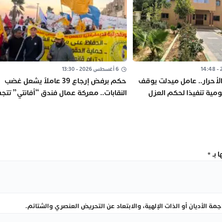
6 أغسطس 2026 - 13:30
لأحرار.. عامل ميدلت يوقف
حكم برفض إرجاع 39 عاملاً يشعل غضب
مية تنفيذا لحكم العزل
النقابات.. معركة عمال فندق “أفانتي” تتجه
إلى جولات جديدة
 بـ
*
ة الأديان أو الذات الإلهية، والابتعاد عن التحريض العنصري والشتائم.