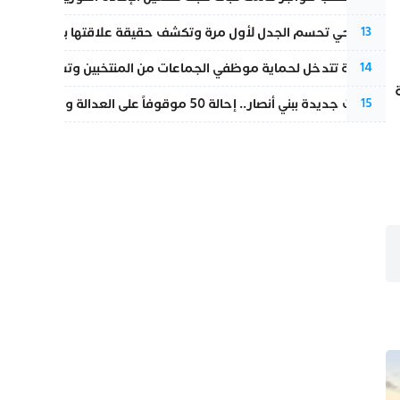
نورا فتحي تحسم الجدل لأول مرة وتكشف حقيقة علاقتها بياسين بونو
13
الداخلية تتدخل لحماية موظفي الجماعات من المنتخبين وتسحب ملف الت
14
تطورات جديدة ببني أنصار.. إحالة 50 موقوفاً على العدالة ومتابعات بتهم ثقيلة
15