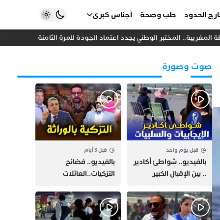
رج الحدود
طب وصحة
أجناس كبرى
لمغربية.. المختبر الوطني يجدد اعتماد الجودة للمرة الثامنة
خلاف داخل
صوت وصورة
قبل يوم واحد
قبل 3 أيام
بالفيديو.. شواطئ أكادير
بالفيديو.. فضائح
.. بين الإقبال الكبير
التزكيات..العائلات
وارتفاع التكاليف
السياسية تحكم المغرب
الازدحام وغلاء الكراء
وقصة “وهبي”
و”السيمو” تثير الجدل