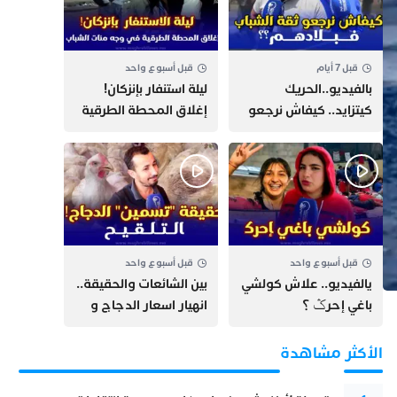
قبل 7 أيام
قبل أسبوع واحد
بالفيديو..الحريك
​ليلة استنفار بإنزكان!
كيتزايد.. كيفاش نرجعو
إغلاق المحطة الطرقية
ثقة الشباب فبلادهم؟؟
ومنع مئات الشباب من
اللحاق بـ”هروب سبتة”
قبل أسبوع واحد
قبل أسبوع واحد
يالفيديو.. علاش كولشي
بين الشائعات والحقيقة..
باغي إحرݣ ؟
انهيار اسعار الدجاج و
حقيقة التسمين ”
التلقيح “
الأكثر مشاهدة