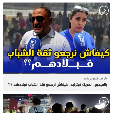
قبل أسبوع واحد
بالفيديو..الحريك كيتزايد.. كيفاش نرجعو ثقة الشباب فبلادهم؟؟