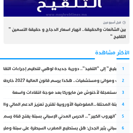
قبل أسبوعين
بين الشائعات والحقيقة.. انهيار اسعار الدجاج و حقيقة التسمين ”
التلقيح “
الأكثر مشاهدة
من “التبليغ” إلى “التنفيذ”.. دورية جديدة لوهبي لتنظيم إجراءات التقا
1
قطارات وموانئ ومستشفيات.. هكذا يرسم قانون المالية 2027 خارطة المغرب المقبل
2
عودة مستعجلة لأخنوش من مايوركا بعد موجة انتقادات واسعة
3
أزمة سبتة المحتلة…المفوضية الأوروبية تقترح تعزيز الدعم المالي والت
4
عملية “الهروب الكبير”… الحرس المدني الإسباني بسبتة يفتح قناة رسمية
5
تقرير إسباني يثير الجدل: هل يستطيع المغرب السيطرة على سبتة ومليلي
6