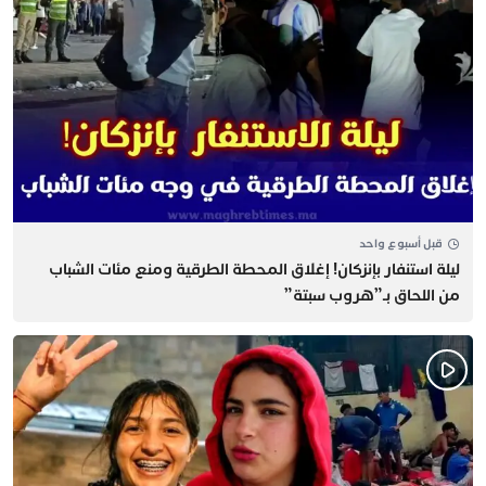
قبل أسبوع واحد
​ليلة استنفار بإنزكان! إغلاق المحطة الطرقية ومنع مئات الشباب
من اللحاق بـ”هروب سبتة”