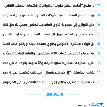
أزمة تهز فندق“أكادير بيتش كلوب”…اتهامات باقتحام المكتب النقابي وم
7
رغم هبوط أسعار النفط عالميا.. شركات المحروقات تفرض زيادة جديدة
8
من فقدان التوازن إلى صعوبة تناول الطعام.. تدهور صحي يلاحق النقيب ز
9
المسكوت عنه في رحلة المجهول إلى سبتة.. الفتيات بين مطرقة البحر وسن
10
بعد حفل الولاء مباشرة.. أخنوش يطوي صفحة سبتة ويفتح ملف الاستجم
11
مقاطعة الدفاع تشل محاكمات 410 معتقلين.. والنيابة العامة تبحث عن حل قانوني
12
الحكم على المذيعة المصرية سارة خليفة و12 متهما بالإعدام في قضية هزت بلاد الفراعنة
13
بعد انكشاف الحقيقة.. “إل كونفيدينسيال” في قلب فضيحة صورة مضللة
14
بتعليمات ملكية.. المغرب يطلق إجراءات إعادة القاصرين غير المرفوقين 
15
المقال التالي
سياسة