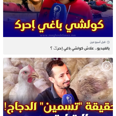
قبل أسبوعين
يالفيديو.. علاش كولشي باغي إحرݣ ؟