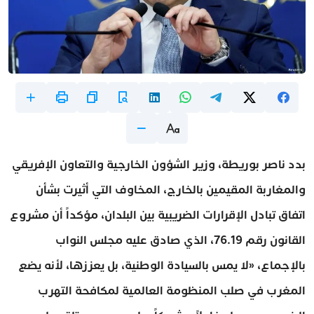
بدد ناصر بوريطة، وزير الشؤون الخارجية والتعاون الإفريقي
والمغاربة المقيمين بالخارج، المخاوف التي أثيرت بشأن
اتفاق تبادل الإقرارات الضريبية بين البلدان، مؤكداً أن مشروع
القانون رقم 76.19، الذي صادق عليه مجلس النواب
بالإجماع، «لا يمس بالسيادة الوطنية، بل يعززها، لأنه يضع
المغرب في صلب المنظومة العالمية لمكافحة التهرب