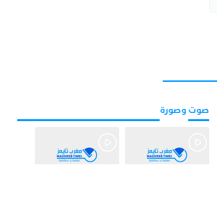
صوت وصورة
قبل يومين
قبل 3 أيام
بالفيديو.. شواطئ أكادير
بالفيديو.. فضائح
.. بين الإقبال الكبير
التزكيات..العائلات