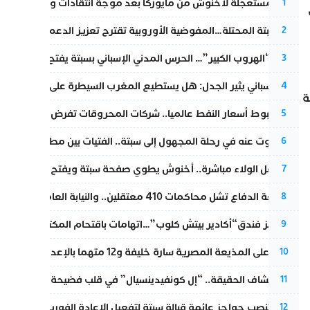
عودة مستعجلة لأخنوش من مايوركا بعد موجة انتقادات واسعة
1
أزمة سبتة المحتلة…المفوضية الأوروبية تقترح تعزيز الدعم المالي والت
2
عملية “الهروب الكبير”… الحرس المدني الإسباني بسبتة يفتح قناة رسمية
3
تقرير إسباني يثير الجدل: هل يستطيع المغرب السيطرة على سبتة ومليل
4
ة
رغم هبوط أسعار النفط عالميا.. شركات المحروقات تفرض زيادة جديد
5
المسكوت عنه في رحلة المجهول إلى سبتة.. الفتيات بين مطرقة البحر وس
6
بعد حفل الولاء مباشرة.. أخنوش يطوي صفحة سبتة ويفتح ملف الاستجم
7
مقاطعة الدفاع تشل محاكمات 410 معتقلين.. والنيابة العامة تبحث عن حل قانوني
8
أزمة تهز فندق“أكادير بيتش كلوب”…اتهامات باقتحام المكتب النقابي وم
9
الحكم على المذيعة المصرية سارة خليفة و12 متهما بالإعدام في قضية هزت بلاد الفراعنة
10
بعد انكشاف الحقيقة.. “إل كونفيدينسيال” في قلب فضيحة صورة مضلل
11
إسبانيا تنصب حواجز عائمة قبالة سبتة لتفعيل الإعادة الفورية للمهاجرين
12