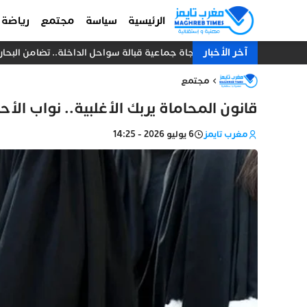
الرئيسية
سياسة
مجتمع
رياضة
آخر الأخبار
نجاة جماعية قبالة سواحل الداخلة.. تضامن البحارة يُنقذ 18 صياداً من غرق مركب 
مجتمع
قانون المحاماة يربك الأغلبية.. نواب ا
مغرب تايمز
6 يوليو 2026 - 14:25