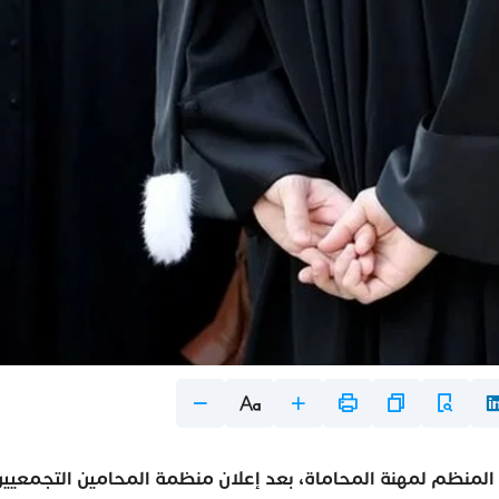
تصاعدت حدة الجدل حول مشروع القانون رقم 66.23 المنظم لمهنة المحاماة، بعد إعلان منظمة المحامين التجمعيي