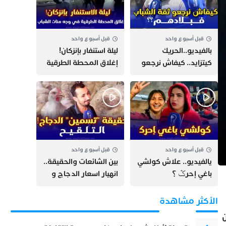
قبل أسبوع واحد
قبل أسبوع واحد
بالفيديو..الحريك
​ليلة استنفار بإنزكان!
كيتزايد.. كيفاش نرجعو
إغلاق المحطة الطرقية
ثقة الشباب فبلادهم؟؟
ومنع مئات الشباب من
اللحاق بـ”هروب سبتة”
قبل أسبوع واحد
قبل أسبوع واحد
يالفيديو.. علاش كولشي
بين الشائعات والحقيقة..
باغي إحرݣ ؟
انهيار اسعار الدجاج و
حقيقة التسمين ”
التلقيح “
الأكثر مشاهدة
ن