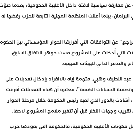
ن مفارقة سياسية لافتة داخل الأغلبية الحكومية، بعدما صوّت
برلمان، بينما أعلنت المنظمة المهنية التابعة للحزب رفضها له
اجع” عن التوافقات التي أفرزها الحوار المؤسساتي بين الحكوم
ات التي أُدخلت على المشروع مست جوهر الاتفاق السابق،
التدبير الذاتي للهيئات المهنية.
بد اللطيف وهبي، متهمة إياه بالانفراد بإدخال تعديلات على
صفية الحسابات الضيقة”، معتبرة أن هذه التعديلات أفرغت
 أشادت بالدور الذي لعبه رئيس الحكومة خلال مرحلة الحوار
 تقريب وجهات النظر قبل أن تتغير ملامح المشروع لاحقا.
 مكونات الأغلبية الحكومية، فالحكومة التي يقودها حزب