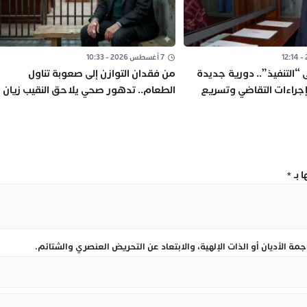
7 أغسطس 2026 - 10:33
ى “التنفيذ”.. دورية جديدة
من فقدان التوازن إلى صعوبة تناول
جراءات التقاضي وتسريع
الطعام.. تدهور صحي يلاحق النقيب زيان
داخل “العرجات 1”
 بـ
*
ة الأديان أو الذات الإلهية، والابتعاد عن التحريض العنصري والشتائم.