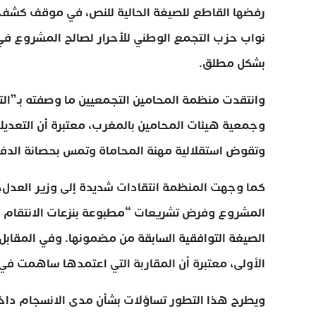
رفضها القاطع للصيغة الحالية للنص، في موقف كشف ع
نواب حزب التجمع الوطني للأحرار لصالح المشروع في ال
بشكل مطلق.
وانتقدت منظمة المحامين التجمعيين ما وصفته بـ”التر
وجمعية هيئات المحامين بالمغرب، معتبرة أن التعديل
وتقوض استقلالية مهنة المحاماة وتمس بحصانة الدفاع و
كما وجهت المنظمة انتقادات شديدة إلى وزير العدل، ع
المشروع وفرض تشريعات “مطبوعة بنزعات الانتقام وت
الصيغة التوافقية السابقة من مضمونها. وفي المقابل،
الأولى، معتبرة أن المقاربة التي اعتمدها ساهمت في
ويطرح هذا التطور تساؤلات بشأن مدى الانسجام داخل