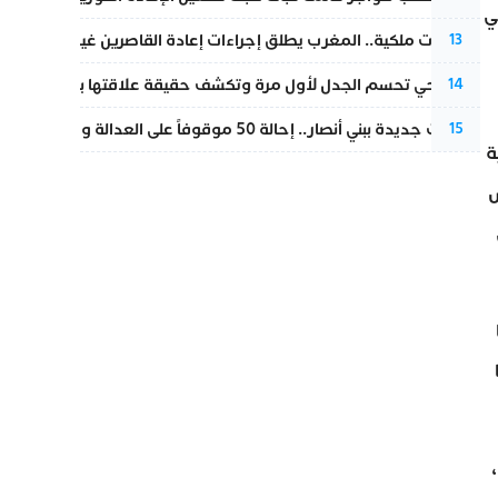
ي
بتعليمات ملكية.. المغرب يطلق إجراءات إعادة القاصرين غير المرفوقين 
13
نورا فتحي تحسم الجدل لأول مرة وتكشف حقيقة علاقتها بياسين بونو
14
تطورات جديدة ببني أنصار.. إحالة 50 موقوفاً على العدالة ومتابعات بتهم ثقيلة
15
ة
س