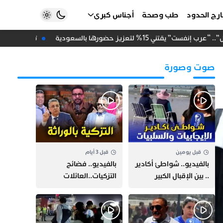
رج الحدود
طب وصحة
أجناس كبرى
قتني 15% لتعزيز حضورها بالسعودية
تزكية دعاء أحي
صوت وصورة
قبل يومين
قبل 3 أيام
بالفيديو.. شواطئ أكادير
بالفيديو.. فضائح
.. بين الإقبال الكبير
التزكيات..العائلات
وارتفاع التكاليف
السياسية تحكم المغرب
الازدحام وغلاء الكراء
وقصة “وهبي”
و”السيمو” تثير الجدل