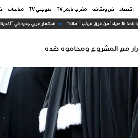
اقتصاد
فن وثقافة
مغرب تايمز TV
طوجني TV
متابعات
خا
“أمانة”
استثمار عربي جديد في “أكديتال”.. “عرب إنفست” ي
لأحرار مع المشروع ومحاموه ضده