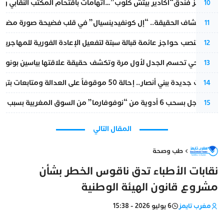
أزمة تهز فندق“أكادير بيتش كلوب”…اتهامات باقتحام المكتب النقابي وم
10
بعد انكشاف الحقيقة.. “إل كونفيدينسيال” في قلب فضيحة صورة مضللة
11
إسبانيا تنصب حواجز عائمة قبالة سبتة لتفعيل الإعادة الفورية للمهاجرين
12
نورا فتحي تحسم الجدل لأول مرة وتكشف حقيقة علاقتها بياسين بونو
13
تطورات جديدة ببني أنصار.. إحالة 50 موقوفاً على العدالة ومتابعات بتهم ثقيلة
14
قرار عاجل بسحب 6 أدوية من “نوفوفارما” من السوق المغربية بسبب خلل في الجودة
15
المقال التالي
طب وصحة
نقابات الأطباء تدق ناقوس الخطر بشأن
مشروع قانون الهيئة الوطنية
مغرب تايمز
6 يوليو 2026 - 15:38