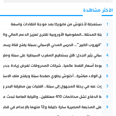
الأكثر مشاهدة
عودة مستعجلة لأخنوش من مايوركا بعد موجة انتقادات واسعة
1
أزمة سبتة المحتلة…المفوضية الأوروبية تقترح تعزيز الدعم المالي والت
2
عملية “الهروب الكبير”… الحرس المدني الإسباني بسبتة يفتح قناة رسمية
3
تقرير إسباني يثير الجدل: هل يستطيع المغرب السيطرة على سبتة ومليلي
4
رغم هبوط أسعار النفط عالميا.. شركات المحروقات تفرض زيادة جديدة
5
بعد حفل الولاء مباشرة.. أخنوش يطوي صفحة سبتة ويفتح ملف الاستجم
6
المسكوت عنه في رحلة المجهول إلى سبتة.. الفتيات بين مطرقة البحر وسن
7
مقاطعة الدفاع تشل محاكمات 410 معتقلين.. والنيابة العامة تبحث عن حل قانوني
8
الحكم على المذيعة المصرية سارة خليفة و12 متهما بالإعدام في قضية هزت بلاد الفراعنة
9