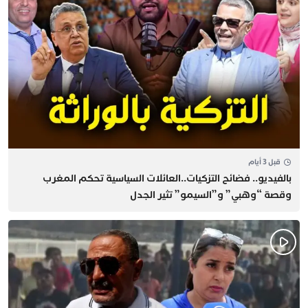
قبل 3 أيام
بالفيديو.. فضائح التزكيات..العائلات السياسية تحكم المغرب
وقصة “وهبي” و”السيمو” تثير الجدل