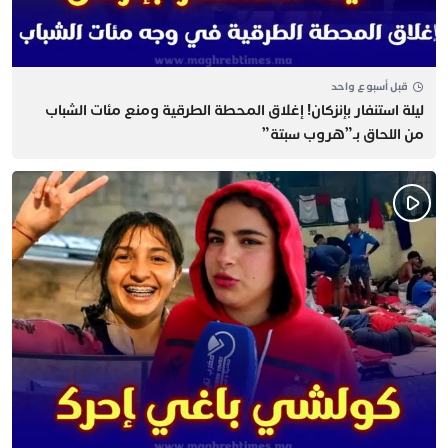
قبل أسبوع واحد
​ليلة استنفار بإنزكان! إغلاق المحطة الطرقية ومنع مئات الشباب
من اللحاق بـ”هروب سبتة”