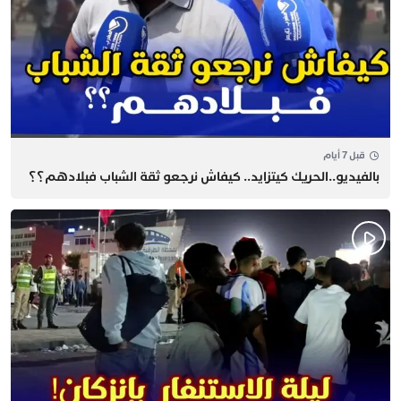
قبل 7 أيام
بالفيديو..الحريك كيتزايد.. كيفاش نرجعو ثقة الشباب فبلادهم؟؟