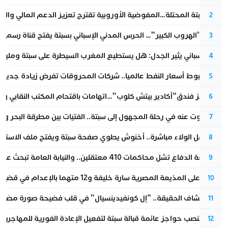
أزمة سبتة المحتلة…المفوضية الأوروبية تقترح تعزيز الدعم المالي والت
2
عملية “الهروب الكبير”… الحرس المدني الإسباني بسبتة يفتح قناة رسمية
3
تقرير إسباني يثير الجدل: هل يستطيع المغرب السيطرة على سبتة ومليلي
4
رغم هبوط أسعار النفط عالميا.. شركات المحروقات تفرض زيادة جديدة
5
أزمة تهز فندق“أكادير بيتش كلوب”…اتهامات باقتحام المكتب النقابي وم
6
المسكوت عنه في رحلة المجهول إلى سبتة.. الفتيات بين مطرقة البحر وسن
7
بعد حفل الولاء مباشرة.. أخنوش يطوي صفحة سبتة ويفتح ملف الاستجم
8
مقاطعة الدفاع تشل محاكمات 410 معتقلين.. والنيابة العامة تبحث عن حل قانوني
9
الحكم على المذيعة المصرية سارة خليفة و12 متهما بالإعدام في قضية هزت بلاد الفراعنة
10
بعد انكشاف الحقيقة.. “إل كونفيدينسيال” في قلب فضيحة صورة مضللة
11
إسبانيا تنصب حواجز عائمة قبالة سبتة لتفعيل الإعادة الفورية للمهاجرين
12