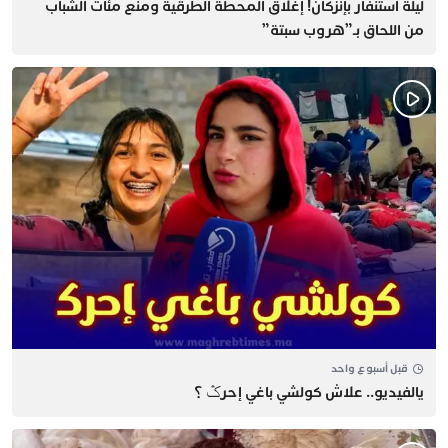
​ليلة استنفار بإنزكان! إغلاق المحطة الطرقية ومنع مئات الشباب
من اللحاق بـ”هروب سبتة”
قبل أسبوع واحد
يالفيديو.. علاش كولشي باغي إحرݣ ؟