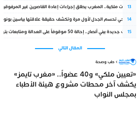
بتعليمات ملكية.. المغرب يطلق إجراءات إعادة القاصرين غير المرفوقين 
13
نورا فتحي تحسم الجدل لأول مرة وتكشف حقيقة علاقتها بياسين بونو
14
تطورات جديدة ببني أنصار.. إحالة 50 موقوفاً على العدالة ومتابعات بتهم ثقيلة
15
المقال التالي
طب وصحة
«تعيين ملكي» و40 عضواً.. «مغرب تايمز»
يكشف آخر محطات مشروع هيئة الأطباء
بمجلس النواب
مغرب تايمز
5 يوليو 2026 - 20:35