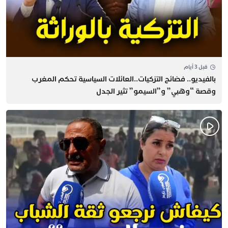
قبل 3 أيام
بالفيديو.. فضائح التزكيات..العائلات السياسية تحكم المغرب
وقصة “وهبي” و”السيمو” تثير الجدل