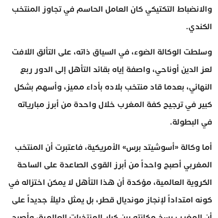
والانضباط التكتيكي كان العامل الحاسم في تجاوز المنتخب
الكندي.
وسلطت الوكالة الضوء، في السياق ذاته، على التألق اللافت
لعز الدين أوناحي، واصفة إياه بقائد التأهل إلى الدور ربع
النهائي، بعدما قاد منتخب بلاده بأداء مميز، وأسهم بشكل
كبير في ترجيح كفة المغرب خلال واحدة من أبرز مبارياته
في البطولة.
أما وكالة «أسوشيتد برس» الأمريكية، فاعتبرت أن المنتخب
المغربي أصبح واحداً من أبرز القوى الصاعدة على الساحة
الكروية العالمية، مؤكدة أن هذا التأهل لا يمكن اختزاله في
كونه امتداداً لإنجاز مونديال قطر، بل يمثل دليلاً جديداً على
أن المغرب رسخ مكانته بين كبار المنتخبات العالمية، وأصبح