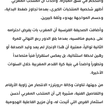
والتحكم في نسق المباراة. وأكدت أن المنتخب المغربي
أظهر شخصية المنتخبات الكبرى، بعدما تجاوز ضغط البداية،
وحسم المواجهة بهدوء وثقة كبيرين.
وأضافت الصحيفة الفرنسية أن المغرب بات يفرض احترامه
على جميع منافسيه، بعدما بلغ الدور ربع النهائي للمرة
الثانية توالياً، معتبرة أن هذا الإنجاز لم يعد وليد الصدفة أو
رهين لحظة استثنائية، بل يعكس استقراراً فنياً متصاعداً
وتطوراً واضحاً في بنية كرة القدم المغربية خلال السنوات
الأخيرة.
من جهتها، تناولت وكالة «رويترز» الانتصار من زاوية الأرقام
والتفاصيل الفنية، مشيرة إلى أن المنتخب المغربي أحسن
استثمار الفرص التي أتيحت له، وأن مزيج الفاعلية الهجومية