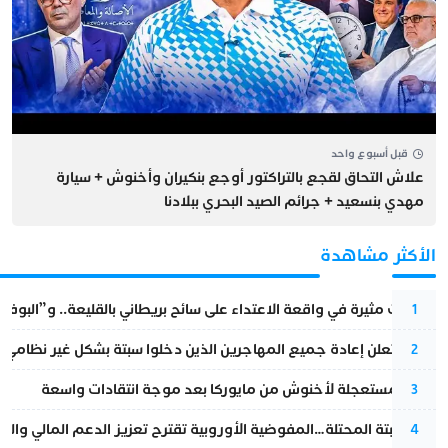
قبل أسبوع واحد
علاش التحاق لقجع بالتراكتور أوجع بنكيران وأخنوش + سيارة
مهدي بنسعيد + جرائم الصيد البحري ببلادنا
الأكثر مشاهدة
تطورات مثيرة في واقعة الاعتداء على سائح بريطاني بالقليعة.. و”البوف
1
إسبانيا تعلن إعادة جميع المهاجرين الذين دخلوا سبتة بشكل غير نظامي
2
عودة مستعجلة لأخنوش من مايوركا بعد موجة انتقادات واسعة
3
أزمة سبتة المحتلة…المفوضية الأوروبية تقترح تعزيز الدعم المالي والت
4