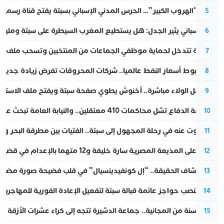
عملية “الهروب الكبير”… الحرس المدني الإسباني بسبتة يفتح قناة رسمية
5
تقرير إسباني يثير الجدل: هل يستطيع المغرب السيطرة على سبتة ومليلي
6
الداخلية تتدخل لحماية موظفي الجماعات من المنتخبين وتسحب ملف الت
7
رغم هبوط أسعار النفط عالميا.. شركات المحروقات تفرض زيادة جديدة
8
بعد حفل الولاء مباشرة.. أخنوش يطوي صفحة سبتة ويفتح ملف الاستجم
9
مقاطعة الدفاع تشل محاكمات 410 معتقلين.. والنيابة العامة تبحث عن حل قانوني
10
المسكوت عنه في رحلة المجهول إلى سبتة.. الفتيات بين مطرقة البحر وسن
11
الحكم على المذيعة المصرية سارة خليفة و12 متهما بالإعدام في قضية هزت بلاد الفراعنة
12
بعد انكشاف الحقيقة.. “إل كونفيدينسيال” في قلب فضيحة صورة مضللة
13
إسبانيا تنصب حواجز عائمة قبالة سبتة لتفعيل الإعادة الفورية للمهاجرين
14
بعد 13 سنة من المجانية.. جماعة الدشيرة تتجه إلى كراء عشرات الأزقة و”الشوارع”.. هل أصبح المواطن الحل الأسهل لسد عجز المداخيل؟
15