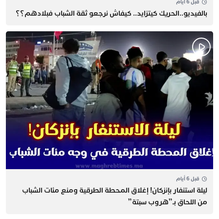
قبل 6 أيام
بالفيديو..الحريك كيتزايد.. كيفاش نرجعو ثقة الشباب فبلادهم؟؟
قبل 6 أيام
​ليلة استنفار بإنزكان! إغلاق المحطة الطرقية ومنع مئات الشباب
من اللحاق بـ”هروب سبتة”