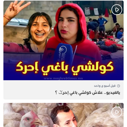
قبل أسبوع واحد
يالفيديو.. علاش كولشي باغي إحرݣ ؟