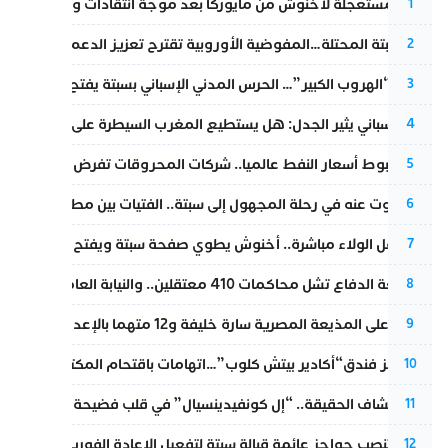
عودة مستعجلة لأخنوش من مايوركا بعد موجة انتقادات واسعة
1
أزمة سبتة المحتلة…المفوضية الأوروبية تقترح تعزيز الدعم المالي والت
2
عملية “الهروب الكبير”… الحرس المدني الإسباني بسبتة يفتح قناة رسمية
3
تقرير إسباني يثير الجدل: هل يستطيع المغرب السيطرة على سبتة ومليل
4
رغم هبوط أسعار النفط عالميا.. شركات المحروقات تفرض زيادة جديد
5
المسكوت عنه في رحلة المجهول إلى سبتة.. الفتيات بين مطرقة البحر وس
6
بعد حفل الولاء مباشرة.. أخنوش يطوي صفحة سبتة ويفتح ملف الاستجم
7
مقاطعة الدفاع تشل محاكمات 410 معتقلين.. والنيابة العامة تبحث عن حل قانوني
8
الحكم على المذيعة المصرية سارة خليفة و12 متهما بالإعدام في قضية هزت بلاد الفراعنة
9
أزمة تهز فندق“أكادير بيتش كلوب”…اتهامات باقتحام المكتب النقابي وم
10
بعد انكشاف الحقيقة.. “إل كونفيدينسيال” في قلب فضيحة صورة مضلل
11
إسبانيا تنصب حواجز عائمة قبالة سبتة لتفعيل الإعادة الفورية للمهاجرين
12