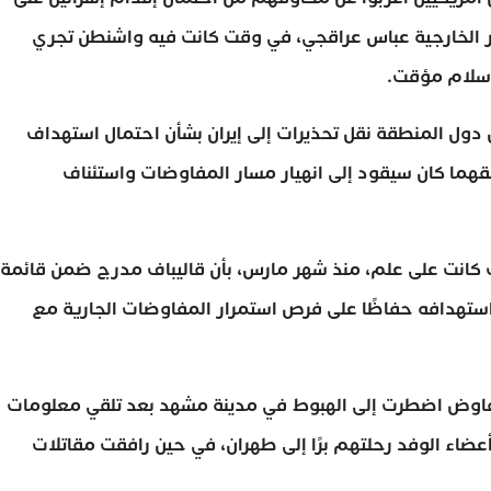
وزير الخارجية عباس عراقجي، في وقت كانت فيه واشنطن تجري
 سلام مؤقت.
دول المنطقة نقل تحذيرات إلى إيران بشأن احتمال استهداف
حقهما كان سيقود إلى انهيار مسار المفاوضات واستئناف
مب كانت على علم، منذ شهر مارس، بأن قاليباف مدرج ضمن قائمة
 استهدافه حفاظًا على فرص استمرار المفاوضات الجارية مع
لمفاوض اضطرت إلى الهبوط في مدينة مشهد بعد تلقي معلومات
أعضاء الوفد رحلتهم برًا إلى طهران، في حين رافقت مقاتلات