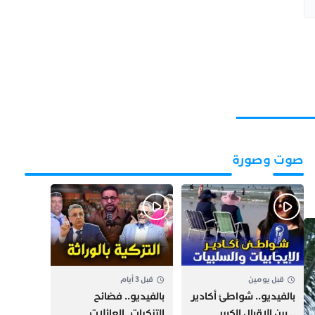
صوت وصورة
قبل يومين
قبل 3 أيام
بالفيديو.. شواطئ أكادير
بالفيديو.. فضائح
.. بين الإقبال الكبير
التزكيات..العائلات