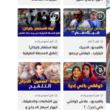
وارتفاع التكاليف
السياسية تحكم المغرب
الازدحام وغلاء الكراء
وقصة “وهبي”
و”السيمو” تثير الجدل
قبل 7 أيام
قبل أسبوع واحد
بالفيديو..الحريك
​ليلة استنفار بإنزكان!
كيتزايد.. كيفاش نرجعو
إغلاق المحطة الطرقية
ثقة الشباب فبلادهم؟؟
ومنع مئات الشباب من
اللحاق بـ”هروب سبتة”
قبل أسبوع واحد
قبل أسبوع واحد
يالفيديو.. علاش كولشي
بين الشائعات والحقيقة..
باغي إحرݣ ؟
انهيار اسعار الدجاج و