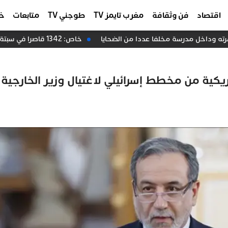
اقتصاد
فن وثقافة
مغرب تايمز TV
طوجني TV
متابعات
خا
ته وداخل مدرسة مخلفا عددا من الضحايا
خاص: 1342 قاصرا في سبتة.. الغابات لفظت المختبئين والقانون يعطل إعادتهم إلى المغرب
يكية من مخطط إسرائيلي لاغتيال وزير الخارجية