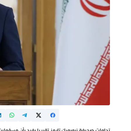
تداولت صحيفة نيويورك تايمز تقريرا يفيد بأن مسؤولي