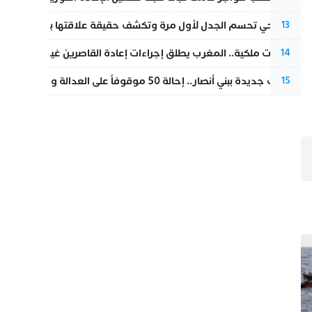
نورا فتحي تحسم الجدل لأول مرة وتكشف حقيقة علاقتها بياسين بونو
13
بتعليمات ملكية.. المغرب يطلق إجراءات إعادة القاصرين غير المرفوقين 
14
تطورات جديدة ببني أنصار.. إحالة 50 موقوفاً على العدالة ومتابعات بتهم ثقيلة
15