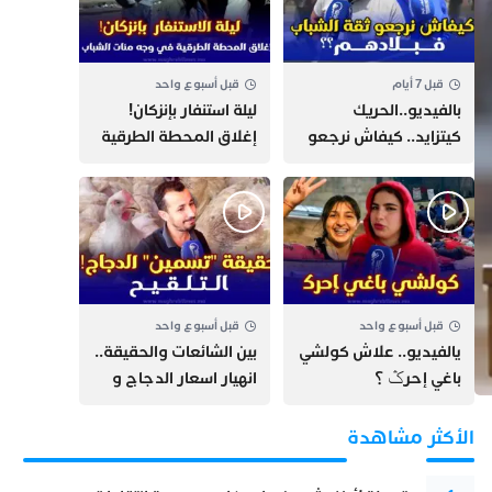
قبل 7 أيام
قبل أسبوع واحد
بالفيديو..الحريك
​ليلة استنفار بإنزكان!
كيتزايد.. كيفاش نرجعو
إغلاق المحطة الطرقية
ثقة الشباب فبلادهم؟؟
ومنع مئات الشباب من
اللحاق بـ”هروب سبتة”
قبل أسبوع واحد
قبل أسبوع واحد
يالفيديو.. علاش كولشي
بين الشائعات والحقيقة..
باغي إحرݣ ؟
انهيار اسعار الدجاج و
حقيقة التسمين ”
التلقيح “
الأكثر مشاهدة