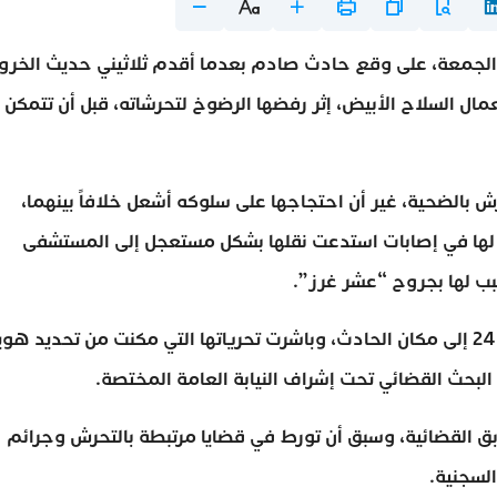
الجمعة، على وقع حادث صادم بعدما أقدم ثلاثيني حديث الخرو
ل السلاح الأبيض، إثر رفضها الرضوخ لتحرشاته، قبل أن تتمكن
بالضحية، غير أن احتجاجها على سلوكه أشعل خلافاً بينهما،
ً لها في إصابات استدعت نقلها بشكل مستعجل إلى المستشفى
ب لها بجروح “عشر غرز”.
وفور إشعارها بالواقعة، انتقلت عناصر الدائرة الأمنية 24 إلى مكان الحادث، وباشرت تحرياتها التي مكنت من تحديد ه
بحث القضائي تحت إشراف النيابة العامة المختصة.
بق القضائية، وسبق أن تورط في قضايا مرتبطة بالتحرش وجرائم
لسجنية.