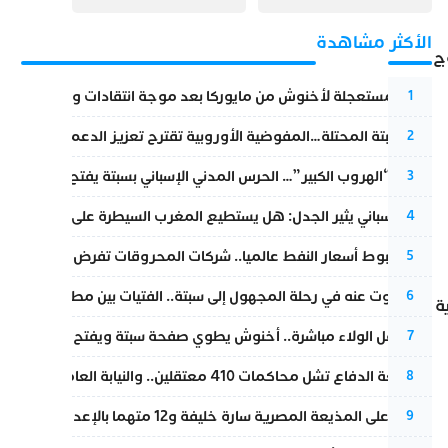
حقيقة التسمين ”
التلقيح “
الأكثر مشاهدة
ج
عودة مستعجلة لأخنوش من مايوركا بعد موجة انتقادات واسعة
1
أزمة سبتة المحتلة…المفوضية الأوروبية تقترح تعزيز الدعم المالي والت
2
عملية “الهروب الكبير”… الحرس المدني الإسباني بسبتة يفتح قناة رسمية
3
تقرير إسباني يثير الجدل: هل يستطيع المغرب السيطرة على سبتة ومليل
4
رغم هبوط أسعار النفط عالميا.. شركات المحروقات تفرض زيادة جديد
5
المسكوت عنه في رحلة المجهول إلى سبتة.. الفتيات بين مطرقة البحر وس
6
وية
بعد حفل الولاء مباشرة.. أخنوش يطوي صفحة سبتة ويفتح ملف الاستجم
7
مقاطعة الدفاع تشل محاكمات 410 معتقلين.. والنيابة العامة تبحث عن حل قانوني
8
الحكم على المذيعة المصرية سارة خليفة و12 متهما بالإعدام في قضية هزت بلاد الفراعنة
9