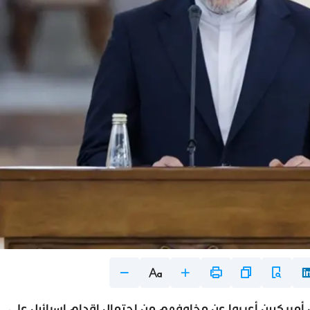
ن أمريكيين أعربوا عن مخاوفهم من احتمال إقدام إسرائيل على