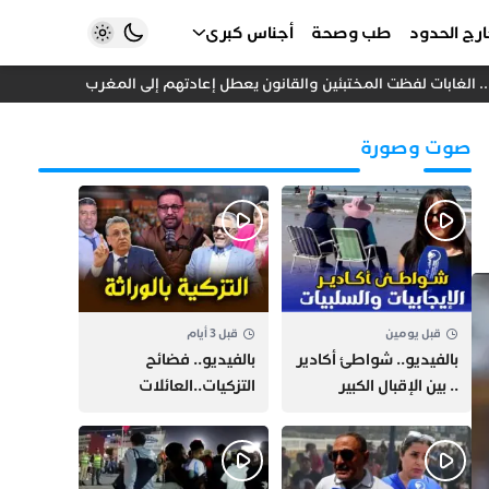
رج الحدود
طب وصحة
أجناس كبرى
من “التبل
صوت وصورة
قبل يومين
قبل 3 أيام
بالفيديو.. شواطئ أكادير
بالفيديو.. فضائح
.. بين الإقبال الكبير
التزكيات..العائلات
وارتفاع التكاليف
السياسية تحكم المغرب
الازدحام وغلاء الكراء
وقصة “وهبي”
و”السيمو” تثير الجدل