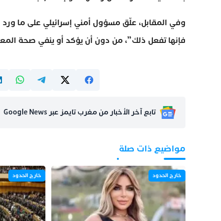
وفي المقابل، علّق مسؤول أمني إسرائيلي على ما ورد ف
فإنها تفعل ذلك”، من دون أن يؤكد أو ينفي صحة المعط
تابع آخر الأخبار من مغرب تايمز عبر Google News
مواضيع ذات صلة
خارج الحدود
خارج الحدود