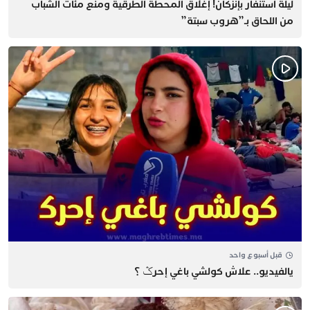
​ليلة استنفار بإنزكان! إغلاق المحطة الطرقية ومنع مئات الشباب
من اللحاق بـ”هروب سبتة”
قبل أسبوع واحد
يالفيديو.. علاش كولشي باغي إحرݣ ؟