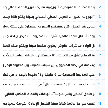
أزمة سبتة المحتلة…المفوضية الأوروبية تقترح تعزيز الدعم المالي والت
2
عملية “الهروب الكبير”… الحرس المدني الإسباني بسبتة يفتح قناة رسمية
3
تقرير إسباني يثير الجدل: هل يستطيع المغرب السيطرة على سبتة ومليلي
4
رغم هبوط أسعار النفط عالميا.. شركات المحروقات تفرض زيادة جديدة
5
بعد حفل الولاء مباشرة.. أخنوش يطوي صفحة سبتة ويفتح ملف الاستجم
6
مقاطعة الدفاع تشل محاكمات 410 معتقلين.. والنيابة العامة تبحث عن حل قانوني
7
المسكوت عنه في رحلة المجهول إلى سبتة.. الفتيات بين مطرقة البحر وسن
8
الحكم على المذيعة المصرية سارة خليفة و12 متهما بالإعدام في قضية هزت بلاد الفراعنة
9
بعد انكشاف الحقيقة.. “إل كونفيدينسيال” في قلب فضيحة صورة مضللة
10
أزمة تهز فندق“أكادير بيتش كلوب”…اتهامات باقتحام المكتب النقابي وم
11
إسبانيا تنصب حواجز عائمة قبالة سبتة لتفعيل الإعادة الفورية للمهاجرين
12