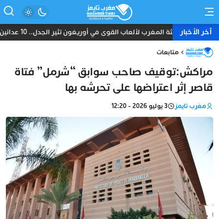
آخر الأخبار
بعثة المغرب لألعاب القوى في أوريغون تثير الجدل.. 10 عدائين ومدرب واحد دون طبيب أو إداري
متابعات
مراكش:توقيف صاحب سوابق “شرمل” فتاة
قاصر إثر اعتراضها على تحرشه بها
مغرب تايمز
3 يوليو 2026 - 12:20