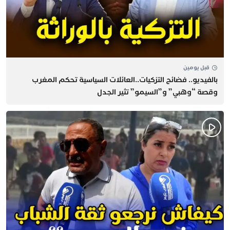
قبل يومين
بالفيديو.. فضائح التزكيات..العائلات السياسية تحكم المغرب
وقصة “وهبي” و”السيمو” تثير الجدل