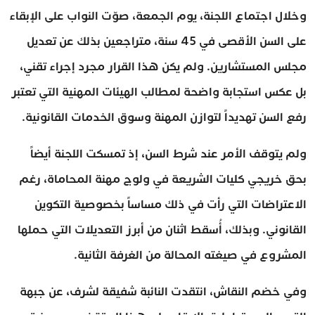
وخلال اجتماع اللجنة، يوم الجمعة، صوّت النواب على الإبقاء
على السن الأقصى في 45 سنة، متراجعين بذلك عن تعديل
مجلس المستشارين. ولم يكن هذا القرار مجرد إجراء تقني،
بل عكس استجابة واضحة لمطالب الهيئات المهنية التي تعتبر
رفع السن تهديداً لتوازن المهنة وسوق الخدمات القانونية.
ولم يتوقف الأمر عند شرط السن، إذ تمسكت اللجنة أيضاً
بحق خريجي كليات الشريعة في ولوج مهنة المحاماة، رغم
الاعتراضات التي رأت في ذلك مساساً بخصوصية التكوين
القانوني. وبذلك، أُسقط اثنان من أبرز التعديلات التي حملها
المشروع في صيغته المحالة من الغرفة الثانية.
وفي خضم النقاش، انتقدت النائبة شفيقة لشرف، عن جبهة