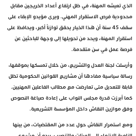
الذي تعيشه المهنة، في ظل ارتفاع أعداد الخريجين مقابل
محدودية فرص الاستقرار المهني. ويرى مؤيدو الإبقاء على
سقف 45 سنة أن هذا الخيار يحقق توازناً أكبر، ويحافظ على
استقرار المهنة، ويحد من تحويلها إلى وجهة للباحثين عن
فرصة عمل في سن متقدمة.
وأرسلت لجنة العدل والتشريع، من خلال تمسكها بموقفها،
رسالة سياسية مفادها أن مشاريع القوانين الحكومية تظل
قابلة للتعديل متى تعارضت مع مطالب الفاعلين المهنيين.
كما أبرزت قدرة مجلس النواب على إعادة صياغة النصوص
وفق موازين النقاش داخل المؤسسة التشريعية.
ومع استمرار النقاش حول عدد من المقتضيات، من بينها
إلزامية الانتماء إلى الهيئات والتنصيب، يبدو أن مشروع