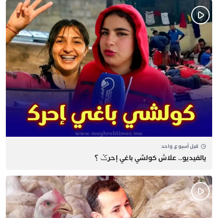
قبل أسبوع واحد
يالفيديو.. علاش كولشي باغي إحرݣ ؟