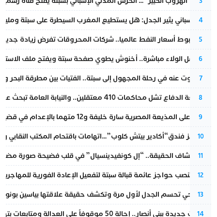
عملية “الهروب الكبير”… الحرس المدني الإسباني بسبتة يفتح قناة رسمية
3
تقرير إسباني يثير الجدل: هل يستطيع المغرب السيطرة على سبتة ومليلي
4
رغم هبوط أسعار النفط عالميا.. شركات المحروقات تفرض زيادة جديدة
5
بعد حفل الولاء مباشرة.. أخنوش يطوي صفحة سبتة ويفتح ملف الاستجم
6
المسكوت عنه في رحلة المجهول إلى سبتة.. الفتيات بين مطرقة البحر وسن
7
مقاطعة الدفاع تشل محاكمات 410 معتقلين.. والنيابة العامة تبحث عن حل قانوني
8
الحكم على المذيعة المصرية سارة خليفة و12 متهما بالإعدام في قضية هزت بلاد الفراعنة
9
أزمة تهز فندق“أكادير بيتش كلوب”…اتهامات باقتحام المكتب النقابي وم
10
بعد انكشاف الحقيقة.. “إل كونفيدينسيال” في قلب فضيحة صورة مضللة
11
إسبانيا تنصب حواجز عائمة قبالة سبتة لتفعيل الإعادة الفورية للمهاجرين
12
نورا فتحي تحسم الجدل لأول مرة وتكشف حقيقة علاقتها بياسين بونو
13
تطورات جديدة ببني أنصار.. إحالة 50 موقوفاً على العدالة ومتابعات بتهم ثقيلة
14