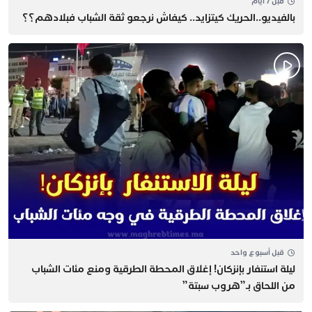
قبل 7 أيام
بالفيديو..الحريك كيتزايد.. كيفاش نرجعو ثقة الشباب فبلادهم؟؟
قبل أسبوع واحد
​ليلة استنفار بإنزكان! إغلاق المحطة الطرقية ومنع مئات الشباب
من اللحاق بـ”هروب سبتة”