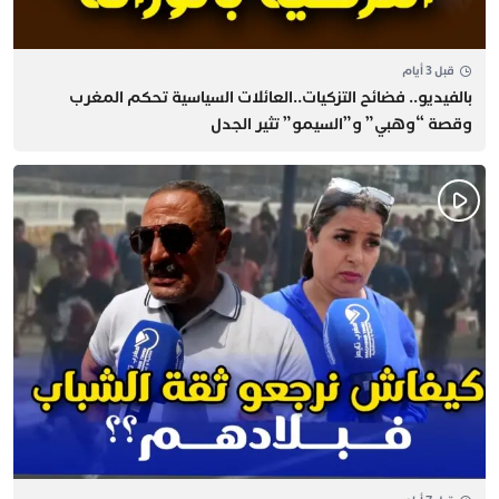
قبل 3 أيام
بالفيديو.. فضائح التزكيات..العائلات السياسية تحكم المغرب
وقصة “وهبي” و”السيمو” تثير الجدل