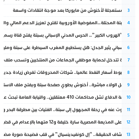
عودة مستعجلة لأخنوش من مايوركا بعد موجة انتقادات واسعة
3
أزمة سبتة المحتلة…المفوضية الأوروبية تقترح تعزيز الدعم المالي والت
4
عملية “الهروب الكبير”… الحرس المدني الإسباني بسبتة يفتح قناة رسمية
5
تقرير إسباني يثير الجدل: هل يستطيع المغرب السيطرة على سبتة ومليلي
6
الداخلية تتدخل لحماية موظفي الجماعات من المنتخبين وتسحب ملف الت
7
رغم هبوط أسعار النفط عالميا.. شركات المحروقات تفرض زيادة جديدة
8
بعد حفل الولاء مباشرة.. أخنوش يطوي صفحة سبتة ويفتح ملف الاستجم
9
مقاطعة الدفاع تشل محاكمات 410 معتقلين.. والنيابة العامة تبحث عن حل قانوني
10
المسكوت عنه في رحلة المجهول إلى سبتة.. الفتيات بين مطرقة البحر وسن
11
الحكم على المذيعة المصرية سارة خليفة و12 متهما بالإعدام في قضية هزت بلاد الفراعنة
12
بعد انكشاف الحقيقة.. “إل كونفيدينسيال” في قلب فضيحة صورة مضللة
13