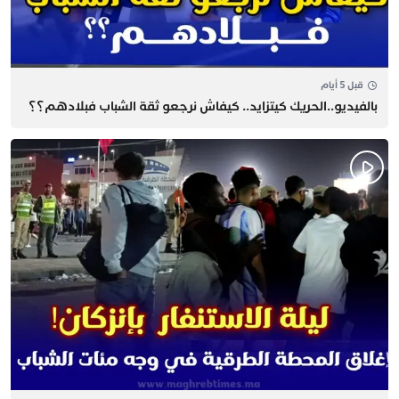
قبل 5 أيام
بالفيديو..الحريك كيتزايد.. كيفاش نرجعو ثقة الشباب فبلادهم؟؟