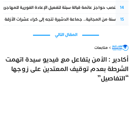
إسبانيا تنصب حواجز عائمة قبالة سبتة لتفعيل الإعادة الفورية للمهاجرين
14
بعد 13 سنة من المجانية.. جماعة الدشيرة تتجه إلى كراء عشرات الأزقة و”الشوارع”.. هل أصبح المواطن الحل الأسهل لسد عجز المداخيل؟
15
المقال التالي
متابعات
أكادير : الأمن يتفاعل مع فيديو سيدة اتهمت
الشرطة بعدم توقيف المعتدين على زوجها
“التفاصيل”
مغرب تايمز
3 يوليو 2026 - 21:51