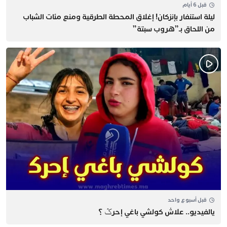
قبل 6 أيام
​ليلة استنفار بإنزكان! إغلاق المحطة الطرقية ومنع مئات الشباب
من اللحاق بـ”هروب سبتة”
قبل أسبوع واحد
يالفيديو.. علاش كولشي باغي إحرݣ ؟