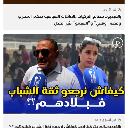
قبل 5 أيام
بالفيديو.. فضائح التزكيات..العائلات السياسية تحكم المغرب
وقصة “وهبي” و”السيمو” تثير الجدل
قبل أسبوع واحد
بالفيديو..الحريك كيتزايد.. كيفاش نرجعو ثقة الشباب فبلادهم؟؟