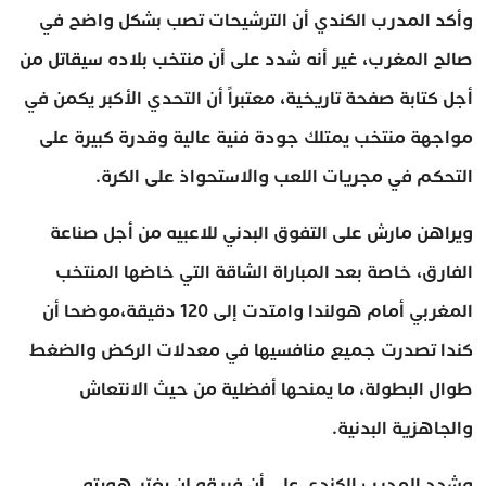
وأكد المدرب الكندي أن الترشيحات تصب بشكل واضح في
صالح المغرب، غير أنه شدد على أن منتخب بلاده سيقاتل من
أجل كتابة صفحة تاريخية، معتبراً أن التحدي الأكبر يكمن في
مواجهة منتخب يمتلك جودة فنية عالية وقدرة كبيرة على
التحكم في مجريات اللعب والاستحواذ على الكرة.
ويراهن مارش على التفوق البدني للاعبيه من أجل صناعة
الفارق، خاصة بعد المباراة الشاقة التي خاضها المنتخب
المغربي أمام هولندا وامتدت إلى 120 دقيقة،موضحا أن
كندا تصدرت جميع منافسيها في معدلات الركض والضغط
طوال البطولة، ما يمنحها أفضلية من حيث الانتعاش
والجاهزية البدنية.
وشدد المدرب الكندي على أن فريقه لن يغيّر هويته