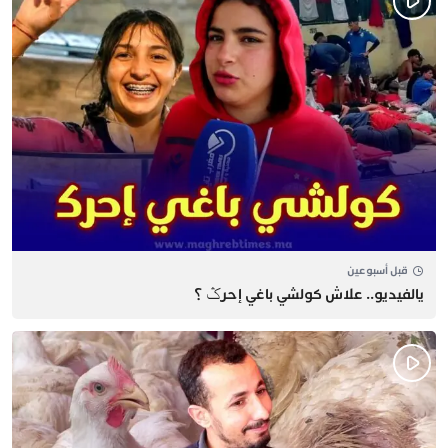
قبل أسبوعين
يالفيديو.. علاش كولشي باغي إحرݣ ؟