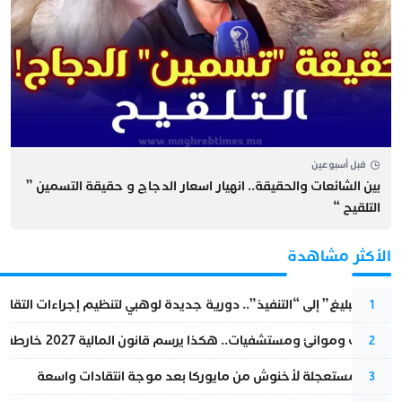
قبل أسبوعين
بين الشائعات والحقيقة.. انهيار اسعار الدجاج و حقيقة التسمين ”
التلقيح “
الأكثر مشاهدة
من “التبليغ” إلى “التنفيذ”.. دورية جديدة لوهبي لتنظيم إجراءات التقا
1
قطارات وموانئ ومستشفيات.. هكذا يرسم قانون المالية 2027 خارطة المغرب المقبل
2
عودة مستعجلة لأخنوش من مايوركا بعد موجة انتقادات واسعة
3