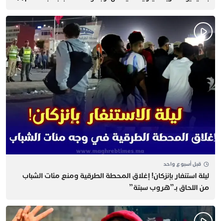
قبل أسبوع واحد
​ليلة استنفار بإنزكان! إغلاق المحطة الطرقية ومنع مئات الشباب
من اللحاق بـ”هروب سبتة”