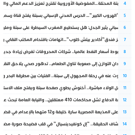
أزمة سبتة المحتلة…المفوضية الأوروبية تقترح تعزيز الدعم المالي والت
4
عملية “الهروب الكبير”… الحرس المدني الإسباني بسبتة يفتح قناة رسمية
5
تقرير إسباني يثير الجدل: هل يستطيع المغرب السيطرة على سبتة ومليلي
6
أزمة تهز فندق“أكادير بيتش كلوب”…اتهامات باقتحام المكتب النقابي وم
7
رغم هبوط أسعار النفط عالميا.. شركات المحروقات تفرض زيادة جديدة
8
من فقدان التوازن إلى صعوبة تناول الطعام.. تدهور صحي يلاحق النقيب ز
9
المسكوت عنه في رحلة المجهول إلى سبتة.. الفتيات بين مطرقة البحر وسن
10
بعد حفل الولاء مباشرة.. أخنوش يطوي صفحة سبتة ويفتح ملف الاستجم
11
مقاطعة الدفاع تشل محاكمات 410 معتقلين.. والنيابة العامة تبحث عن حل قانوني
12
الحكم على المذيعة المصرية سارة خليفة و12 متهما بالإعدام في قضية هزت بلاد الفراعنة
13
بعد انكشاف الحقيقة.. “إل كونفيدينسيال” في قلب فضيحة صورة مضللة
14