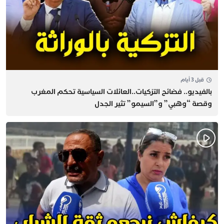
قبل 3 أيام
بالفيديو.. فضائح التزكيات..العائلات السياسية تحكم المغرب
وقصة “وهبي” و”السيمو” تثير الجدل