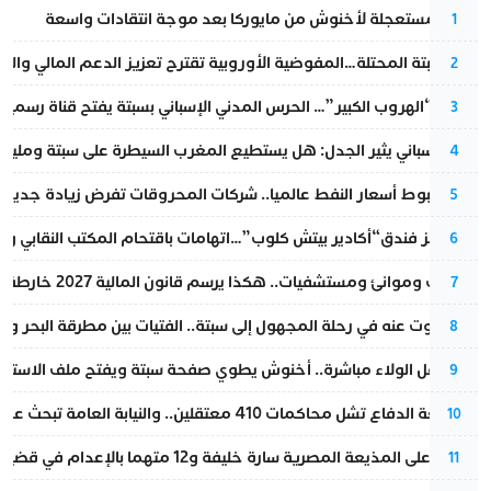
عودة مستعجلة لأخنوش من مايوركا بعد موجة انتقادات واسعة
1
أزمة سبتة المحتلة…المفوضية الأوروبية تقترح تعزيز الدعم المالي والت
2
عملية “الهروب الكبير”… الحرس المدني الإسباني بسبتة يفتح قناة رسمية
3
تقرير إسباني يثير الجدل: هل يستطيع المغرب السيطرة على سبتة ومليلي
4
رغم هبوط أسعار النفط عالميا.. شركات المحروقات تفرض زيادة جديدة
5
أزمة تهز فندق“أكادير بيتش كلوب”…اتهامات باقتحام المكتب النقابي وم
6
قطارات وموانئ ومستشفيات.. هكذا يرسم قانون المالية 2027 خارطة المغرب المقبل
7
المسكوت عنه في رحلة المجهول إلى سبتة.. الفتيات بين مطرقة البحر وسن
8
بعد حفل الولاء مباشرة.. أخنوش يطوي صفحة سبتة ويفتح ملف الاستجم
9
مقاطعة الدفاع تشل محاكمات 410 معتقلين.. والنيابة العامة تبحث عن حل قانوني
10
الحكم على المذيعة المصرية سارة خليفة و12 متهما بالإعدام في قضية هزت بلاد الفراعنة
11