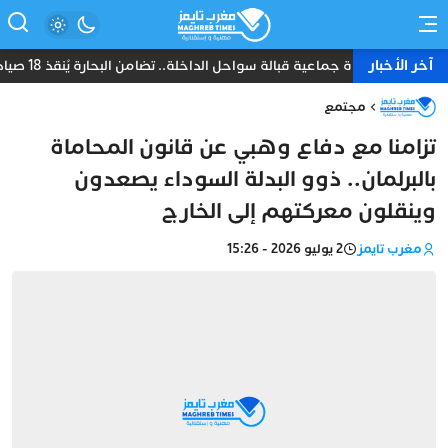
آخر الأخبار
نجاة جماعية قبالة سواحل الداخلة.. تضامن البحارة يُنقذ 18 صياداً من غرق مركب “أمانة”
مجتمع
تزامنا مع دفاع وهبي عن قانون المحاماة
بالبرلمان.. ذوو البدلة السوداء يصعدون
وينقلون معركتهم إلى الخارج
مغرب تايمز
2 يوليو 2026 - 15:26