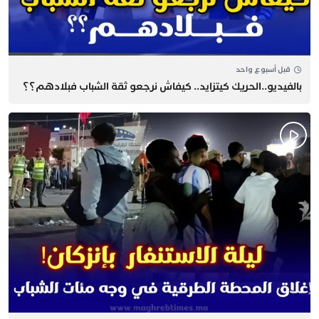
قبل أسبوع واحد
بالفيديو..الحريك كيتزايد.. كيفاش نرجعو ثقة الشباب فبلادهم؟؟