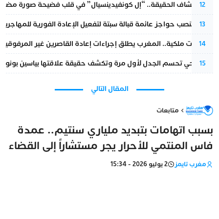
بعد انكشاف الحقيقة.. “إل كونفيدينسيال” في قلب فضيحة صورة مضللة
12
إسبانيا تنصب حواجز عائمة قبالة سبتة لتفعيل الإعادة الفورية للمهاجرين
13
بتعليمات ملكية.. المغرب يطلق إجراءات إعادة القاصرين غير المرفوقين 
14
نورا فتحي تحسم الجدل لأول مرة وتكشف حقيقة علاقتها بياسين بونو
15
المقال التالي
متابعات
بسبب اتهامات بتبديد ملياري سنتيم.. عمدة
فاس المنتمي للأحرار يجر مستشاراً إلى القضاء
مغرب تايمز
2 يوليو 2026 - 15:34