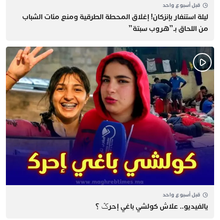
قبل أسبوع واحد
​ليلة استنفار بإنزكان! إغلاق المحطة الطرقية ومنع مئات الشباب
من اللحاق بـ”هروب سبتة”
قبل أسبوع واحد
يالفيديو.. علاش كولشي باغي إحرݣ ؟