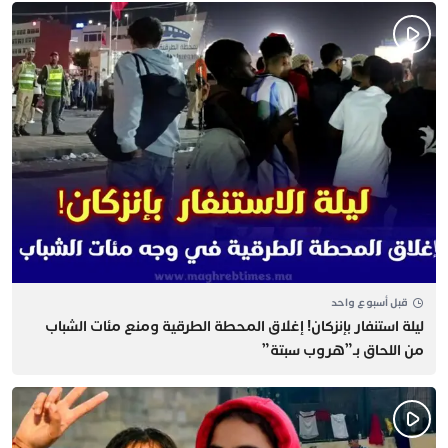
قبل أسبوع واحد
​ليلة استنفار بإنزكان! إغلاق المحطة الطرقية ومنع مئات الشباب
من اللحاق بـ”هروب سبتة”