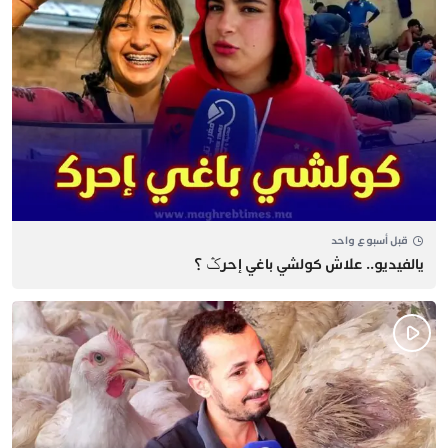
قبل أسبوع واحد
يالفيديو.. علاش كولشي باغي إحرݣ ؟