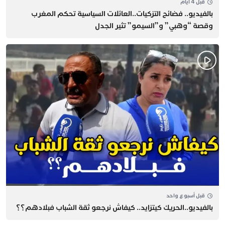
قبل 4 أيام
بالفيديو.. فضائح التزكيات..العائلات السياسية تحكم المغرب
وقصة “وهبي” و”السيمو” تثير الجدل
قبل أسبوع واحد
بالفيديو..الحريك كيتزايد.. كيفاش نرجعو ثقة الشباب فبلادهم؟؟