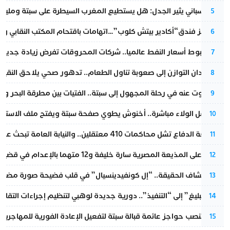
تقرير إسباني يثير الجدل: هل يستطيع المغرب السيطرة على سبتة ومليلي
5
أزمة تهز فندق“أكادير بيتش كلوب”…اتهامات باقتحام المكتب النقابي وم
6
رغم هبوط أسعار النفط عالميا.. شركات المحروقات تفرض زيادة جديدة
7
من فقدان التوازن إلى صعوبة تناول الطعام.. تدهور صحي يلاحق النقيب ز
8
المسكوت عنه في رحلة المجهول إلى سبتة.. الفتيات بين مطرقة البحر وسن
9
بعد حفل الولاء مباشرة.. أخنوش يطوي صفحة سبتة ويفتح ملف الاستجم
10
مقاطعة الدفاع تشل محاكمات 410 معتقلين.. والنيابة العامة تبحث عن حل قانوني
11
الحكم على المذيعة المصرية سارة خليفة و12 متهما بالإعدام في قضية هزت بلاد الفراعنة
12
بعد انكشاف الحقيقة.. “إل كونفيدينسيال” في قلب فضيحة صورة مضللة
13
من “التبليغ” إلى “التنفيذ”.. دورية جديدة لوهبي لتنظيم إجراءات التقا
14
إسبانيا تنصب حواجز عائمة قبالة سبتة لتفعيل الإعادة الفورية للمهاجرين
15