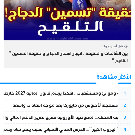
قبل أسبوع واحد
بين الشائعات والحقيقة.. انهيار اسعار الدجاج و حقيقة التسمين ”
التلقيح “
الأكثر مشاهدة
قطارات وموانئ ومستشفيات.. هكذا يرسم قانون المالية 2027 خارطة المغرب المقبل
1
عودة مستعجلة لأخنوش من مايوركا بعد موجة انتقادات واسعة
2
أزمة سبتة المحتلة…المفوضية الأوروبية تقترح تعزيز الدعم المالي والت
3
عملية “الهروب الكبير”… الحرس المدني الإسباني بسبتة يفتح قناة رسمية
4