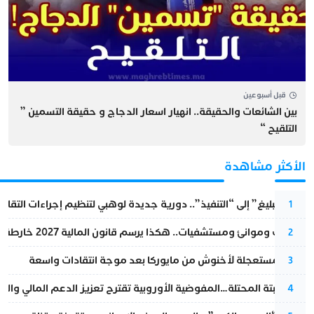
قبل أسبوعين
بين الشائعات والحقيقة.. انهيار اسعار الدجاج و حقيقة التسمين ”
التلقيح “
الأكثر مشاهدة
من “التبليغ” إلى “التنفيذ”.. دورية جديدة لوهبي لتنظيم إجراءات التقا
1
قطارات وموانئ ومستشفيات.. هكذا يرسم قانون المالية 2027 خارطة المغرب المقبل
2
عودة مستعجلة لأخنوش من مايوركا بعد موجة انتقادات واسعة
3
أزمة سبتة المحتلة…المفوضية الأوروبية تقترح تعزيز الدعم المالي والت
4