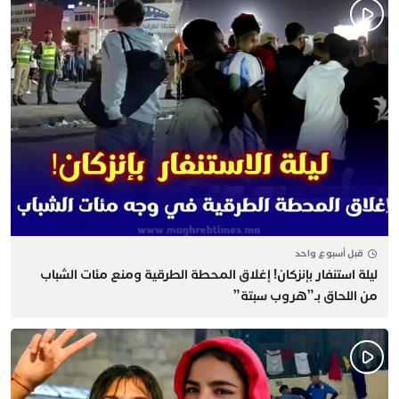
قبل أسبوع واحد
​ليلة استنفار بإنزكان! إغلاق المحطة الطرقية ومنع مئات الشباب
من اللحاق بـ”هروب سبتة”