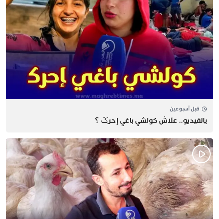
قبل أسبوعين
يالفيديو.. علاش كولشي باغي إحرݣ ؟