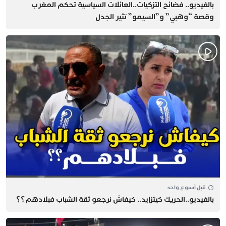
بالفيديو.. فضائح التزكيات..العائلات السياسية تحكم المغرب
وقصة “وهبي” و”السيمو” تثير الجدل
قبل أسبوع واحد
بالفيديو..الحريك كيتزايد.. كيفاش نرجعو ثقة الشباب فبلادهم؟؟