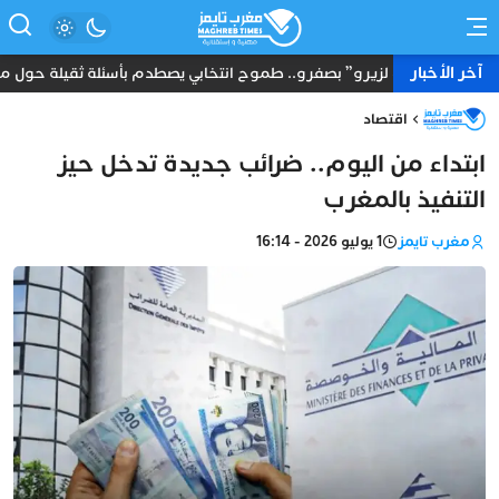
آخر الأخبار
“8 لزيرو” بصفرو.. طموح انتخابي يصطدم بأسئلة ثقيلة حول ماضي أحد مرشحي الأحرار بأمريكا
اقتصاد
ابتداء من اليوم.. ضرائب جديدة تدخل حيز
التنفيذ بالمغرب
مغرب تايمز
1 يوليو 2026 - 16:14