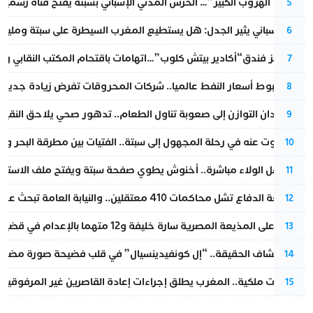
عملية “الهروب الكبير”… الحرس المدني الإسباني بسبتة يفتح قناة رسمية
5
تقرير إسباني يثير الجدل: هل يستطيع المغرب السيطرة على سبتة ومليلي
6
أزمة تهز فندق“أكادير بيتش كلوب”…اتهامات باقتحام المكتب النقابي وم
7
رغم هبوط أسعار النفط عالميا.. شركات المحروقات تفرض زيادة جديدة
8
من فقدان التوازن إلى صعوبة تناول الطعام.. تدهور صحي يلاحق النقيب ز
9
المسكوت عنه في رحلة المجهول إلى سبتة.. الفتيات بين مطرقة البحر وسن
10
بعد حفل الولاء مباشرة.. أخنوش يطوي صفحة سبتة ويفتح ملف الاستجم
11
مقاطعة الدفاع تشل محاكمات 410 معتقلين.. والنيابة العامة تبحث عن حل قانوني
12
الحكم على المذيعة المصرية سارة خليفة و12 متهما بالإعدام في قضية هزت بلاد الفراعنة
13
بعد انكشاف الحقيقة.. “إل كونفيدينسيال” في قلب فضيحة صورة مضللة
14
بتعليمات ملكية.. المغرب يطلق إجراءات إعادة القاصرين غير المرفوقين 
15