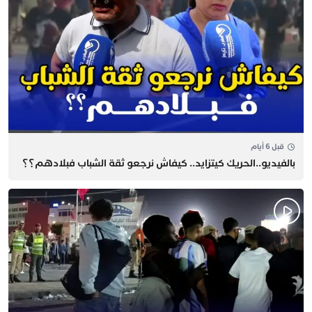
قبل 6 أيام
بالفيديو..الحريك كيتزايد.. كيفاش نرجعو ثقة الشباب فبلادهم؟؟