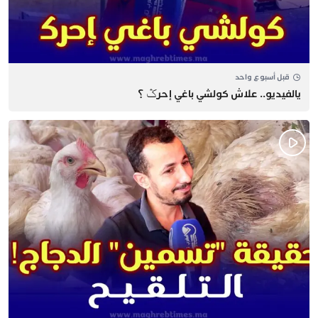
قبل أسبوع واحد
يالفيديو.. علاش كولشي باغي إحرݣ ؟