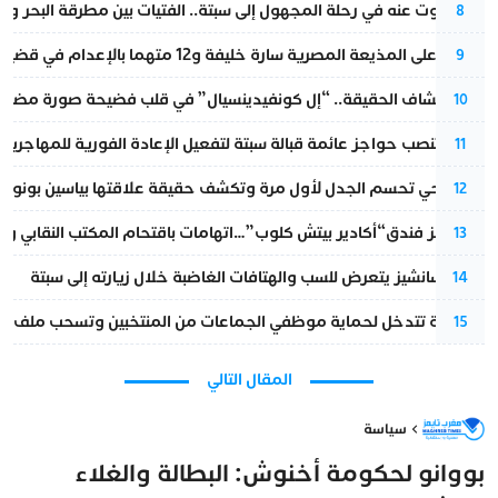
المسكوت عنه في رحلة المجهول إلى سبتة.. الفتيات بين مطرقة البحر وسن
8
الحكم على المذيعة المصرية سارة خليفة و12 متهما بالإعدام في قضية هزت بلاد الفراعنة
9
بعد انكشاف الحقيقة.. “إل كونفيدينسيال” في قلب فضيحة صورة مضللة
10
إسبانيا تنصب حواجز عائمة قبالة سبتة لتفعيل الإعادة الفورية للمهاجرين
11
نورا فتحي تحسم الجدل لأول مرة وتكشف حقيقة علاقتها بياسين بونو
12
أزمة تهز فندق“أكادير بيتش كلوب”…اتهامات باقتحام المكتب النقابي وم
13
بيدرو سانشيز يتعرض للسب والهتافات الغاضبة خلال زيارته إلى سبتة
14
الداخلية تتدخل لحماية موظفي الجماعات من المنتخبين وتسحب ملف الت
15
المقال التالي
سياسة
بووانو لحكومة أخنوش: البطالة والغلاء