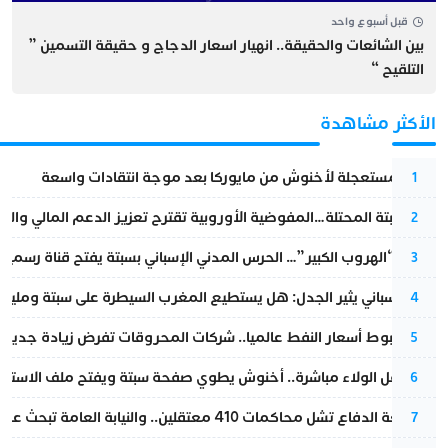
قبل أسبوع واحد
بين الشائعات والحقيقة.. انهيار اسعار الدجاج و حقيقة التسمين ”
التلقيح “
الأكثر مشاهدة
عودة مستعجلة لأخنوش من مايوركا بعد موجة انتقادات واسعة
1
أزمة سبتة المحتلة…المفوضية الأوروبية تقترح تعزيز الدعم المالي والت
2
عملية “الهروب الكبير”… الحرس المدني الإسباني بسبتة يفتح قناة رسمية
3
تقرير إسباني يثير الجدل: هل يستطيع المغرب السيطرة على سبتة ومليلي
4
رغم هبوط أسعار النفط عالميا.. شركات المحروقات تفرض زيادة جديدة
5
بعد حفل الولاء مباشرة.. أخنوش يطوي صفحة سبتة ويفتح ملف الاستجم
6
مقاطعة الدفاع تشل محاكمات 410 معتقلين.. والنيابة العامة تبحث عن حل قانوني
7