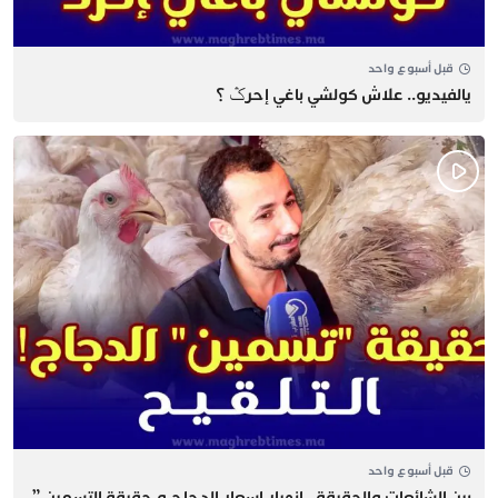
قبل أسبوع واحد
يالفيديو.. علاش كولشي باغي إحرݣ ؟
قبل أسبوع واحد
بين الشائعات والحقيقة.. انهيار اسعار الدجاج و حقيقة التسمين ”