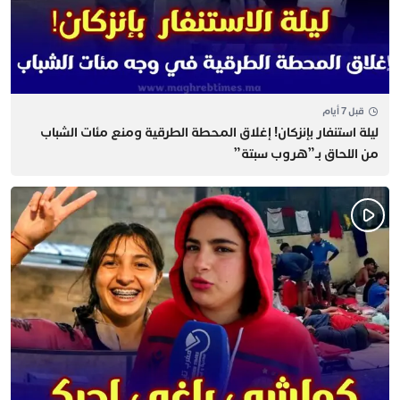
قبل 7 أيام
​ليلة استنفار بإنزكان! إغلاق المحطة الطرقية ومنع مئات الشباب
من اللحاق بـ”هروب سبتة”