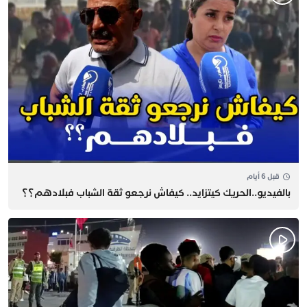
قبل 6 أيام
بالفيديو..الحريك كيتزايد.. كيفاش نرجعو ثقة الشباب فبلادهم؟؟