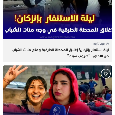
قبل 7 أيام
​ليلة استنفار بإنزكان! إغلاق المحطة الطرقية ومنع مئات الشباب
من اللحاق بـ”هروب سبتة”