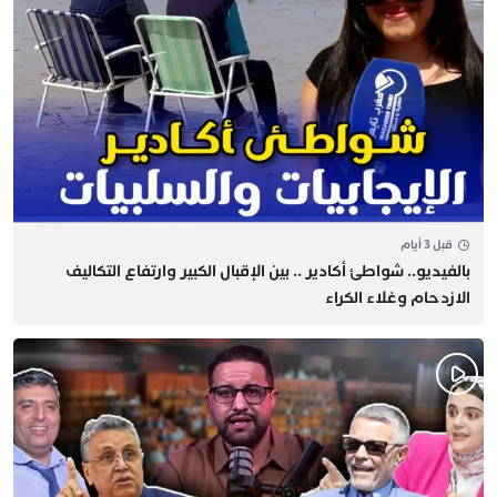
قبل 3 أيام
بالفيديو.. شواطئ أكادير .. بين الإقبال الكبير وارتفاع التكاليف
الازدحام وغلاء الكراء