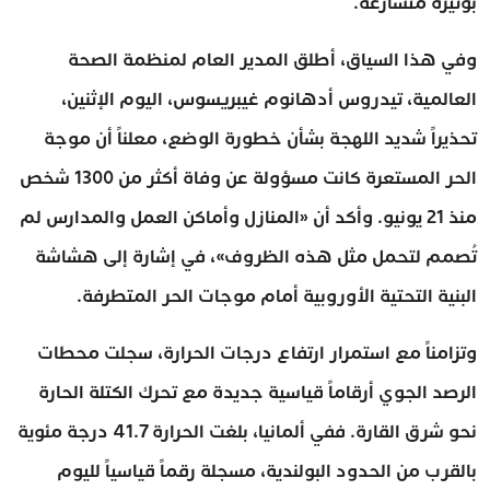
بوتيرة متسارعة.
وفي هذا السياق، أطلق المدير العام لمنظمة الصحة
العالمية، تيدروس أدهانوم غيبريسوس، اليوم الإثنين،
تحذيراً شديد اللهجة بشأن خطورة الوضع، معلناً أن موجة
الحر المستعرة كانت مسؤولة عن وفاة أكثر من 1300 شخص
منذ 21 يونيو. وأكد أن «المنازل وأماكن العمل والمدارس لم
تُصمم لتحمل مثل هذه الظروف»، في إشارة إلى هشاشة
البنية التحتية الأوروبية أمام موجات الحر المتطرفة.
وتزامناً مع استمرار ارتفاع درجات الحرارة، سجلت محطات
الرصد الجوي أرقاماً قياسية جديدة مع تحرك الكتلة الحارة
نحو شرق القارة. ففي ألمانيا، بلغت الحرارة 41.7 درجة مئوية
بالقرب من الحدود البولندية، مسجلة رقماً قياسياً لليوم