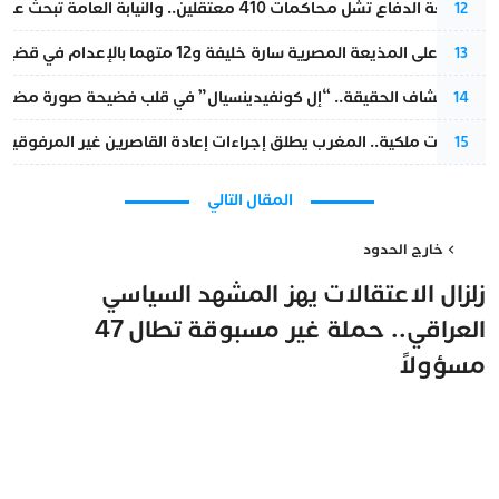
مقاطعة الدفاع تشل محاكمات 410 معتقلين.. والنيابة العامة تبحث عن حل قانوني
12
الحكم على المذيعة المصرية سارة خليفة و12 متهما بالإعدام في قضية هزت بلاد الفراعنة
13
بعد انكشاف الحقيقة.. “إل كونفيدينسيال” في قلب فضيحة صورة مضللة
14
بتعليمات ملكية.. المغرب يطلق إجراءات إعادة القاصرين غير المرفوقين 
15
المقال التالي
خارج الحدود
زلزال الاعتقالات يهز المشهد السياسي
العراقي.. حملة غير مسبوقة تطال 47
مسؤولاً
مغرب تايمز
29 يونيو 2026 - 09:04