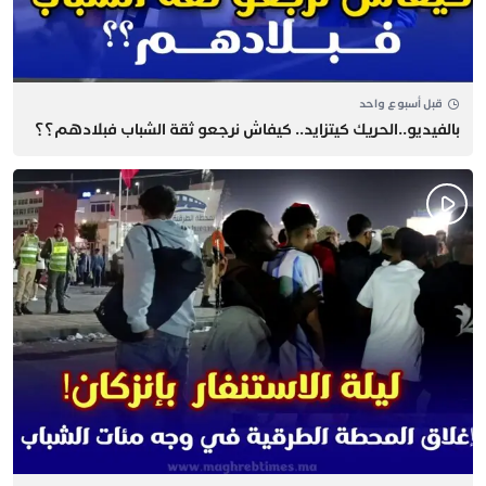
قبل أسبوع واحد
بالفيديو..الحريك كيتزايد.. كيفاش نرجعو ثقة الشباب فبلادهم؟؟