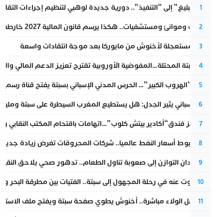
من “التبليغ” إلى “التنفيذ”.. دورية جديدة لوهبي لتنظيم إجراءات التقا
1
قطارات وموانئ ومستشفيات.. هكذا يرسم قانون المالية 2027 خارطة المغرب المقبل
2
عودة مستعجلة لأخنوش من مايوركا بعد موجة انتقادات واسعة
3
أزمة سبتة المحتلة…المفوضية الأوروبية تقترح تعزيز الدعم المالي والت
4
عملية “الهروب الكبير”… الحرس المدني الإسباني بسبتة يفتح قناة رسمية
5
تقرير إسباني يثير الجدل: هل يستطيع المغرب السيطرة على سبتة ومليلي
6
أزمة تهز فندق“أكادير بيتش كلوب”…اتهامات باقتحام المكتب النقابي وم
7
رغم هبوط أسعار النفط عالميا.. شركات المحروقات تفرض زيادة جديدة
8
من فقدان التوازن إلى صعوبة تناول الطعام.. تدهور صحي يلاحق النقيب ز
9
المسكوت عنه في رحلة المجهول إلى سبتة.. الفتيات بين مطرقة البحر وسن
10
بعد حفل الولاء مباشرة.. أخنوش يطوي صفحة سبتة ويفتح ملف الاستجم
11