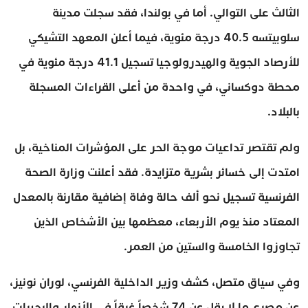
الثالث على التوالي. أما في بولندا، فقد سجلت مدينة
سلوبيتسه 40.5 درجة مئوية، فيما أعلن المعهد التشيكي
للأرصاد الجوية والهيدرولوجيا تسجيل 41.1 درجة مئوية في
محطة دوكساني، في واحدة من أعلى القراءات المسجلة
بالبلاد.
ولم تقتصر تداعيات موجة الحر على المؤشرات المناخية، بل
امتدت إلى خسائر بشرية متزايدة. فقد أعلنت وزارة الصحة
الفرنسية تسجيل نحو ألف حالة وفاة إضافية مقارنة بالمعدل
المعتاد منذ يوم الأربعاء، معظمها بين الأشخاص الذين
تجاوزوا الخامسة والستين من العمر.
وفي سياق متصل، كشف وزير الداخلية الفرنسي، لوران نونيز،
عن مصرع ما لا يقل عن 74 شخصاً غرقاً في الأنهار والبحيرات