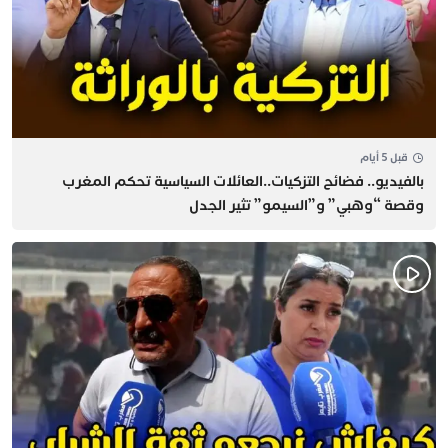
قبل 5 أيام
بالفيديو.. فضائح التزكيات..العائلات السياسية تحكم المغرب
وقصة “وهبي” و”السيمو” تثير الجدل