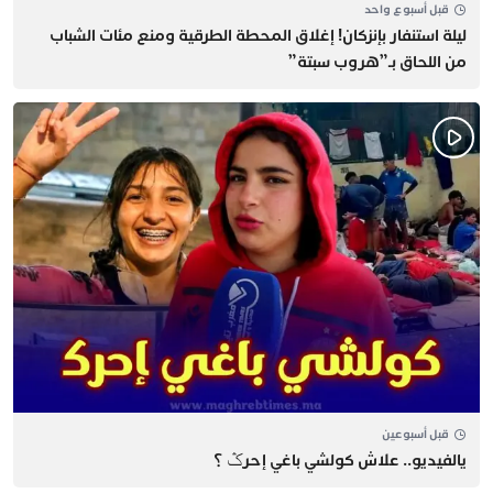
قبل أسبوع واحد
​ليلة استنفار بإنزكان! إغلاق المحطة الطرقية ومنع مئات الشباب
من اللحاق بـ”هروب سبتة”
قبل أسبوعين
يالفيديو.. علاش كولشي باغي إحرݣ ؟