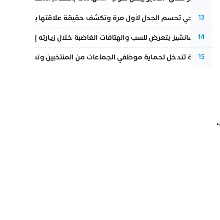
نورا فتحي تحسم الجدل لأول مرة وتكشف حقيقة علاقتها بياسين بونو
13
بيدرو سانشيز يتعرض للسب والهتافات الغاضبة خلال زيارته إلى سبتة
14
الداخلية تتدخل لحماية موظفي الجماعات من المنتخبين وتسحب ملف الت
15