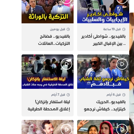
قبل 19 ساعة
قبل يومين
بالفيديو.. شواطئ أكادير
بالفيديو.. فضائح
.. بين الإقبال الكبير
التزكيات..العائلات
وارتفاع التكاليف
السياسية تحكم المغرب
الازدحام وغلاء الكراء
وقصة “وهبي”
و”السيمو” تثير الجدل
قبل 6 أيام
قبل 7 أيام
بالفيديو..الحريك
​ليلة استنفار بإنزكان!
كيتزايد.. كيفاش نرجعو
إغلاق المحطة الطرقية
ثقة الشباب فبلادهم؟؟
ومنع مئات الشباب من
اللحاق بـ”هروب سبتة”