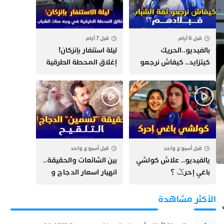
قبل 6 أيام
قبل 7 أيام
بالفيديو..الحريك
​ليلة استنفار بإنزكان!
كيتزايد.. كيفاش نرجعو
إغلاق المحطة الطرقية
ثقة الشباب فبلادهم؟؟
ومنع مئات الشباب من
اللحاق بـ”هروب سبتة”
قبل أسبوع واحد
قبل أسبوع واحد
يالفيديو.. علاش كولشي
بين الشائعات والحقيقة..
باغي إحرݣ ؟
انهيار اسعار الدجاج و
حقيقة التسمين ”
التلقيح “
الأكثر مشاهدة