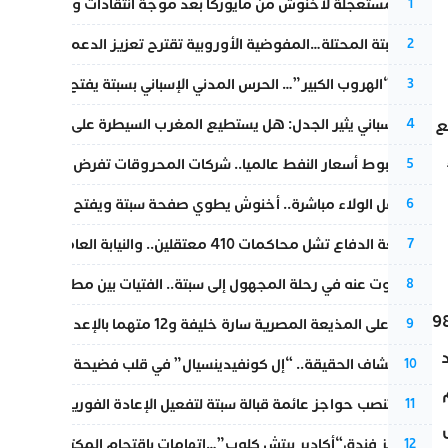
عودة مستعجلة لأخنوش من مايوركا بعد موجة انتقادات واسعة
1
أزمة سبتة المحتلة…المفوضية الأوروبية تقترح تعزيز الدعم المالي والت
2
عملية “الهروب الكبير”… الحرس المدني الإسباني بسبتة يفتح قناة رسمية
3
تقرير إسباني يثير الجدل: هل يستطيع المغرب السيطرة على سبتة ومليل
ع
4
رغم هبوط أسعار النفط عالميا.. شركات المحروقات تفرض زيادة جديد
5
بعد حفل الولاء مباشرة.. أخنوش يطوي صفحة سبتة ويفتح ملف الاستجم
6
مقاطعة الدفاع تشل محاكمات 410 معتقلين.. والنيابة العامة تبحث عن حل قانوني
7
المسكوت عنه في رحلة المجهول إلى سبتة.. الفتيات بين مطرقة البحر وس
8
بأن السلطات العراقية صادرت، خلال عمليات المداهمة، نحو 11 مليون دولار نقداً، وما يقارب 98
الحكم على المذيعة المصرية سارة خليفة و12 متهما بالإعدام في قضية هزت بلاد الفراعنة
9
غداد
بعد انكشاف الحقيقة.. “إل كونفيدينسيال” في قلب فضيحة صورة مضلل
10
إسبانيا تنصب حواجز عائمة قبالة سبتة لتفعيل الإعادة الفورية للمهاجرين
11
أزمة تهز فندق“أكادير بيتش كلوب”…اتهامات باقتحام المكتب النقابي وم
12