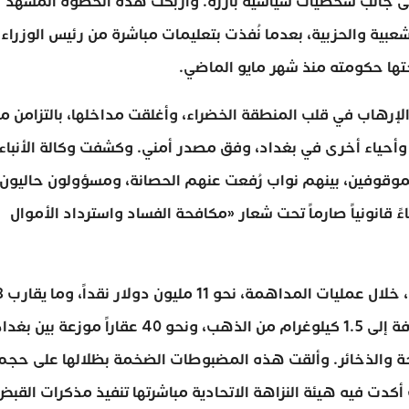
قل عن 12 نائباً في البرلمان، إلى جانب شخصيات سياسية بارزة. وأربكت هذه الخطوة المشهد
شعبية والحزبية، بعدما نُفذت بتعليمات مباشرة من رئيس الوزراء
تها حكومته منذ شهر مايو الماضي.
إرهاب في قلب المنطقة الخضراء، وأغلقت مداخلها، بالتزامن م
 وأحياء أخرى في بغداد، وفق مصدر أمني. وكشفت وكالة الأنباء
عن لائحة أولية ضمت 15 اسماً من الموقوفين، بينهم نواب رُفعت عنهم الحصانة، ومسؤولون حاليون
انونياً صارماً تحت شعار «مكافحة الفساد واسترداد الأموال
وأفادت تقارير متطابقة 
مليار دينار عراقي، بما يعادل نحو 63 مليون دولار، إضافة إلى 1.5 كيلوغرام من الذهب، ونحو 40 عقاراً موزعة بين ب
لحة والذخائر. وألقت هذه المضبوطات الضخمة بظلالها على حجم
أكدت فيه هيئة النزاهة الاتحادية مباشرتها تنفيذ مذكرات القبض