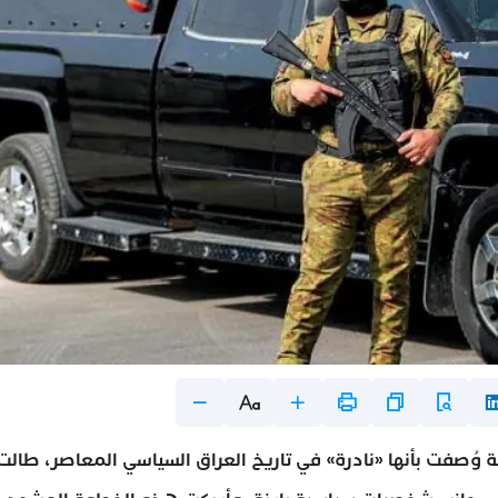
وُصفت بأنها «نادرة» في تاريخ العراق السياسي المعاصر، طالت