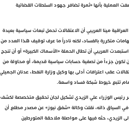
صفت العملية بأنها «ثمرة تضافر جهود السلطات القضائية
العراقية مينا العريبي أن الاعتقالات تحمل تبعات سياسية بعيدة
مات متكررة بالفساد، لكنه نادراً ما عرف توقيف هذا العدد من
بعدت العريبي أن تطال الحملة «الأسماك الكبيرة» أو أن تنجح
أن تكون جزءاً من تصفية حسابات سياسية قديمة، أو محاولة من
الات عقب اعترافات أدلى بها وكيل وزارة النفط، عدنان الجميلي،
مام تتبع خيوط شبكة فساد واسعة.
شر رئيس الوزراء علي الزيدي تشكيل لجان تحقيق متخصصة لكشف
وفي السياق ذاته، نقلت وكالة «شفق نيوز» عن مصدر مطلع أن
لى الزيدي، حثه فيها على مواصلة ملاحقة المتورطين