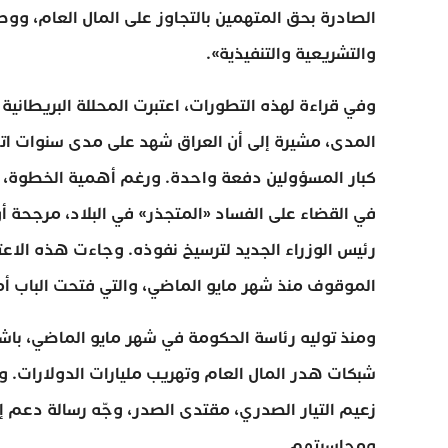
الصادرة بحق المتهمين بالتجاوز على المال العام، وو
والتشريعية والتنفيذية».
وفي قراءة لهذه التطورات، اعتبرت المحللة البريطانية 
المدى، مشيرة إلى أن العراق شهد على مدى سنوات اتها
كبار المسؤولين دفعة واحدة. ورغم أهمية الخطوة، است
في القضاء على الفساد «المتجذر» في البلاد، مرجحة 
رئيس الوزراء الجديد لترسيخ نفوذه. وجاءت هذه الاعتق
الموقوف منذ شهر مايو الماضي، والتي فتحت الباب أ
ومنذ توليه رئاسة الحكومة في شهر مايو الماضي، با
شبكات هدر المال العام وتهريب مليارات الدولارات. 
زعيم التيار الصدري، مقتدى الصدر، وجّه رسالة دعم إ
ومحاسبتهم.