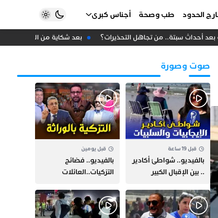
رج الحدود
طب وصحة
أجناس كبرى
عد أحداث سبتة.. من تجاهل التحذيرات؟
بعد شكاية من الأحرار.. عامل 
صوت وصورة
قبل 19 ساعة
قبل يومين
بالفيديو.. شواطئ أكادير
بالفيديو.. فضائح
.. بين الإقبال الكبير
التزكيات..العائلات
وارتفاع التكاليف
السياسية تحكم المغرب
الازدحام وغلاء الكراء
وقصة “وهبي”
و”السيمو” تثير الجدل