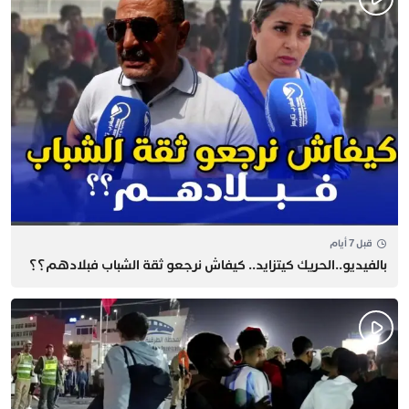
قبل 7 أيام
بالفيديو..الحريك كيتزايد.. كيفاش نرجعو ثقة الشباب فبلادهم؟؟