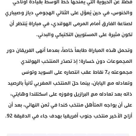
فضلاً عن الحيوية التي يمنحها خط الوسط بقيادة أوناحي
والخنوس، في حين يُعوَّل على الثنائي الهجومي دياز وصيباري
لصناعة الفارق أمام المرمى الهولندي، في مباراة يُنتظر أن
تكون مثيرة على المستويين التكتيكي والبدني.
وتحمل هذه المباراة طابعاً خاصاً، بعدما أنهى الفريقان دور
المجموعات دون خسارة؛ إذ تصدّر المنتخب الهولندي
مجموعته بـ7 نقاط عقب انتصاره على السويد وتونس
وتعادله مع اليابان، بينما حلّ المنتخب المغربي ثانياً بالرصيد
ذاته بعد تعادله مع البرازيل وفوزه على اسكتلندا وهايتي،
على أن يواجه المتأهل منتخب كندا في ثمن النهائي، بعد أن
أزاح الأخير منتخب جنوب أفريقيا بهدف جاء في الدقيقة 92.