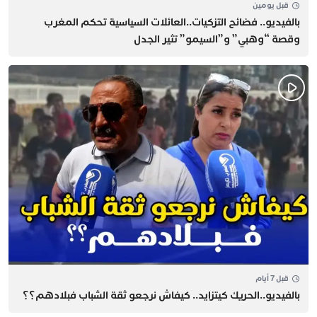
قبل يومين
بالفيديو.. فضائح التزكيات..العائلات السياسية تحكم المغرب
وقصة “وهبي” و”السيمو” تثير الجدل
قبل 7 أيام
بالفيديو..الحريك كيتزايد.. كيفاش نرجعو ثقة الشباب فبلادهم؟؟