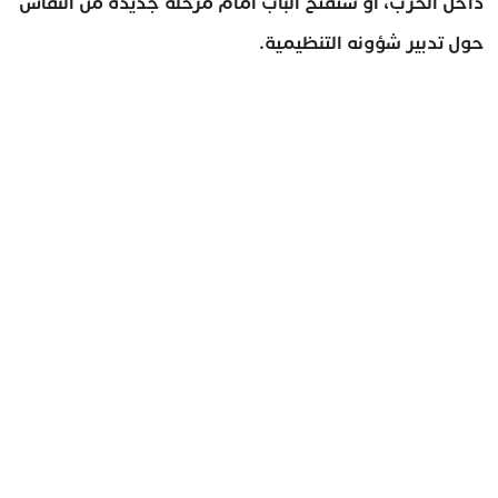
داخل الحزب، أو ستفتح الباب أمام مرحلة جديدة من النقاش
حول تدبير شؤونه التنظيمية.