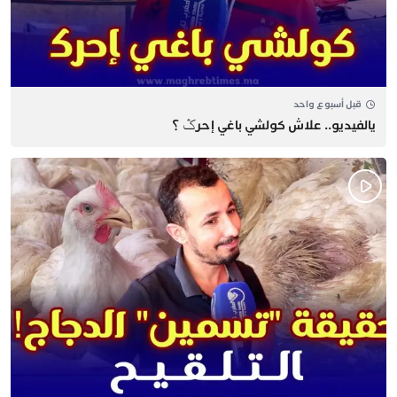
قبل أسبوع واحد
يالفيديو.. علاش كولشي باغي إحرݣ ؟