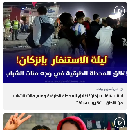
قبل أسبوع واحد
​ليلة استنفار بإنزكان! إغلاق المحطة الطرقية ومنع مئات الشباب
من اللحاق بـ”هروب سبتة”