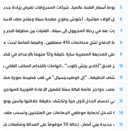
رغم هبوط أسعار النفط عالميا.. شركات المحروقات تفرض زيادة جديدة
5
بعد حفل الولاء مباشرة.. أخنوش يطوي صفحة سبتة ويفتح ملف الاستجم
6
المسكوت عنه في رحلة المجهول إلى سبتة.. الفتيات بين مطرقة البحر وسن
7
مقاطعة الدفاع تشل محاكمات 410 معتقلين.. والنيابة العامة تبحث عن حل قانوني
8
الحكم على المذيعة المصرية سارة خليفة و12 متهما بالإعدام في قضية هزت بلاد الفراعنة
9
أزمة تهز فندق“أكادير بيتش كلوب”…اتهامات باقتحام المكتب النقابي وم
10
بعد انكشاف الحقيقة.. “إل كونفيدينسيال” في قلب فضيحة صورة مضللة
11
إسبانيا تنصب حواجز عائمة قبالة سبتة لتفعيل الإعادة الفورية للمهاجرين
12
نورا فتحي تحسم الجدل لأول مرة وتكشف حقيقة علاقتها بياسين بونو
13
الداخلية تتدخل لحماية موظفي الجماعات من المنتخبين وتسحب ملف الت
14
تطورات جديدة ببني أنصار.. إحالة 50 موقوفاً على العدالة ومتابعات بتهم ثقيلة
15