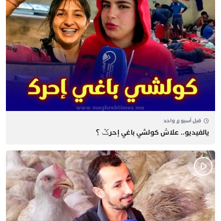
قبل أسبوع واحد
يالفيديو.. علاش كولشي باغي إحرݣ ؟