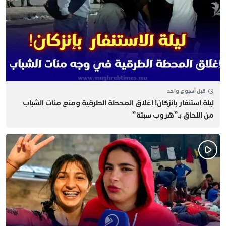
قبل أسبوع واحد
​ليلة استنفار بإنزكان! إغلاق المحطة الطرقية ومنع مئات الشباب
من اللحاق بـ”هروب سبتة”