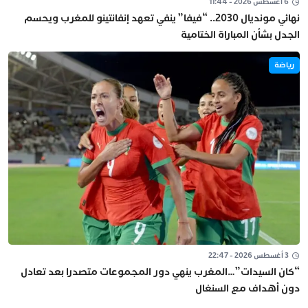
6 أغسطس 2026 - 11:44
نهائي مونديال 2030.. “فيفا” ينفي تعهد إنفانتينو للمغرب ويحسم
الجدل بشأن المباراة الختامية
رياضة
3 أغسطس 2026 - 22:47
“كان السيدات”…المغرب ينهي دور المجموعات متصدرا بعد تعادل
دون أهداف مع السنغال