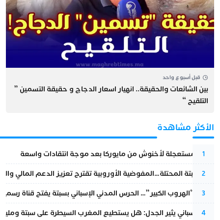
قبل أسبوع واحد
بين الشائعات والحقيقة.. انهيار اسعار الدجاج و حقيقة التسمين ”
التلقيح “
الأكثر مشاهدة
عودة مستعجلة لأخنوش من مايوركا بعد موجة انتقادات واسعة
1
أزمة سبتة المحتلة…المفوضية الأوروبية تقترح تعزيز الدعم المالي والت
2
عملية “الهروب الكبير”… الحرس المدني الإسباني بسبتة يفتح قناة رسمية
3
تقرير إسباني يثير الجدل: هل يستطيع المغرب السيطرة على سبتة ومليلي
4