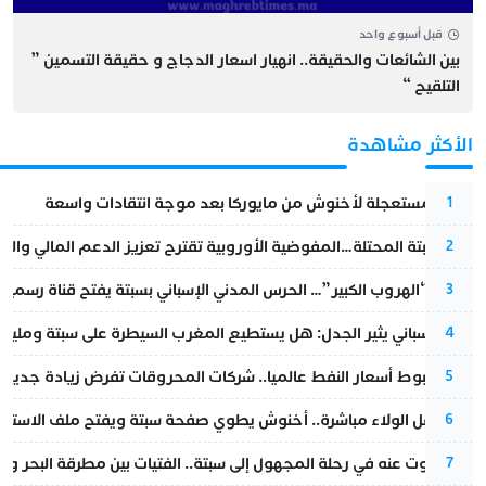
قبل أسبوع واحد
بين الشائعات والحقيقة.. انهيار اسعار الدجاج و حقيقة التسمين ”
التلقيح “
الأكثر مشاهدة
عودة مستعجلة لأخنوش من مايوركا بعد موجة انتقادات واسعة
1
أزمة سبتة المحتلة…المفوضية الأوروبية تقترح تعزيز الدعم المالي والت
2
عملية “الهروب الكبير”… الحرس المدني الإسباني بسبتة يفتح قناة رسمية
3
تقرير إسباني يثير الجدل: هل يستطيع المغرب السيطرة على سبتة ومليلي
4
رغم هبوط أسعار النفط عالميا.. شركات المحروقات تفرض زيادة جديدة
5
بعد حفل الولاء مباشرة.. أخنوش يطوي صفحة سبتة ويفتح ملف الاستجم
6
المسكوت عنه في رحلة المجهول إلى سبتة.. الفتيات بين مطرقة البحر وسن
7