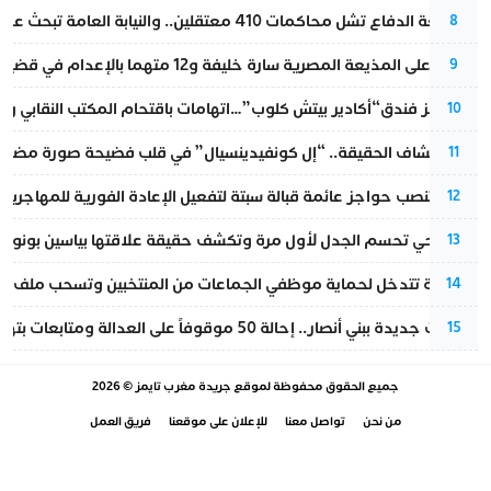
مقاطعة الدفاع تشل محاكمات 410 معتقلين.. والنيابة العامة تبحث عن حل قانوني
8
الحكم على المذيعة المصرية سارة خليفة و12 متهما بالإعدام في قضية هزت بلاد الفراعنة
9
أزمة تهز فندق“أكادير بيتش كلوب”…اتهامات باقتحام المكتب النقابي وم
10
بعد انكشاف الحقيقة.. “إل كونفيدينسيال” في قلب فضيحة صورة مضللة
11
إسبانيا تنصب حواجز عائمة قبالة سبتة لتفعيل الإعادة الفورية للمهاجرين
12
نورا فتحي تحسم الجدل لأول مرة وتكشف حقيقة علاقتها بياسين بونو
13
الداخلية تتدخل لحماية موظفي الجماعات من المنتخبين وتسحب ملف الت
14
تطورات جديدة ببني أنصار.. إحالة 50 موقوفاً على العدالة ومتابعات بتهم ثقيلة
15
جميع الحقوق محفوظة لموقع
جريدة مغرب تايمز
© 2026
من نحن
تواصل معنا
للإعلان على موقعنا
فريق العمل