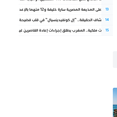
الحكم على المذيعة المصرية سارة خليفة و12 متهما بالإعدام في قضية هزت بلاد الفراعنة
13
بعد انكشاف الحقيقة.. “إل كونفيدينسيال” في قلب فضيحة صورة مضلل
14
بتعليمات ملكية.. المغرب يطلق إجراءات إعادة القاصرين غير المرفوقين 
15