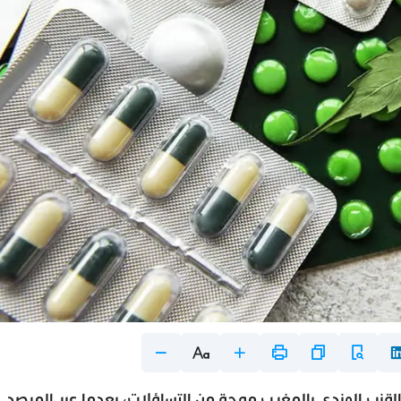
نتجا دوائيا مشتقا من القنب الهندي بالمغرب موجة من التساؤلات، بعدما عبر المرصد