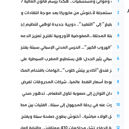
قطارات وموانئ ومستشفيات.. هكذا يرسم قانون المالية 2027 خارطة المغرب المقبل
1
عودة مستعجلة لأخنوش من مايوركا بعد موجة انتقادات واسعة
2
من “التبليغ” إلى “التنفيذ”.. دورية جديدة لوهبي لتنظيم إجراءات التق
3
أزمة سبتة المحتلة…المفوضية الأوروبية تقترح تعزيز الدعم المالي والت
4
عملية “الهروب الكبير”… الحرس المدني الإسباني بسبتة يفتح قناة رسمية
5
تقرير إسباني يثير الجدل: هل يستطيع المغرب السيطرة على سبتة ومليل
6
أزمة تهز فندق“أكادير بيتش كلوب”…اتهامات باقتحام المكتب النقابي وم
7
رغم هبوط أسعار النفط عالميا.. شركات المحروقات تفرض زيادة جديد
8
من فقدان التوازن إلى صعوبة تناول الطعام.. تدهور صحي يلاحق النقيب ز
9
المسكوت عنه في رحلة المجهول إلى سبتة.. الفتيات بين مطرقة البحر وس
10
بعد حفل الولاء مباشرة.. أخنوش يطوي صفحة سبتة ويفتح ملف الاستجم
11
مقاطعة الدفاع تشل محاكمات 410 معتقلين.. والنيابة العامة تبحث عن حل قانوني
12