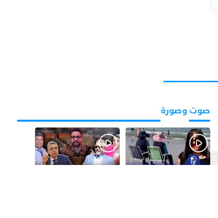
صوت وصورة
قبل 3 أيام
قبل 4 أيام
بالفيديو.. شواطئ أكادير
بالفيديو.. فضائح
.. بين الإقبال الكبير
التزكيات..العائلات