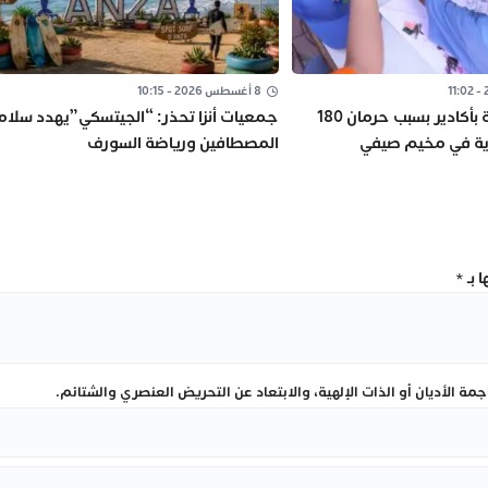
8 أغسطس 2026 - 10:15
وقفة احتجاجية بأكادير بسبب حرمان 180
جمعيات أنزا تحذر: “الجيتسكي”يهدد سلام
ذية في مخيم صيفي
المصطافين ورياضة السورف
 بـ
*
ة الأديان أو الذات الإلهية، والابتعاد عن التحريض العنصري والشتائم.