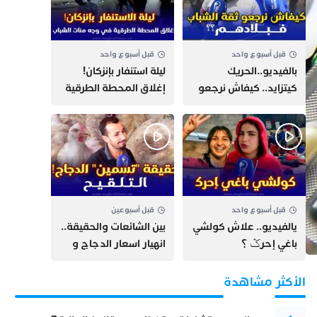
قبل أسبوع واحد
قبل أسبوع واحد
بالفيديو..الحريك
​ليلة استنفار بإنزكان!
كيتزايد.. كيفاش نرجعو
إغلاق المحطة الطرقية
ثقة الشباب فبلادهم؟؟
ومنع مئات الشباب من
اللحاق بـ”هروب سبتة”
قبل أسبوع واحد
قبل أسبوعين
يالفيديو.. علاش كولشي
بين الشائعات والحقيقة..
باغي إحرݣ ؟
انهيار اسعار الدجاج و
حقيقة التسمين ”
التلقيح “
الأكثر مشاهدة