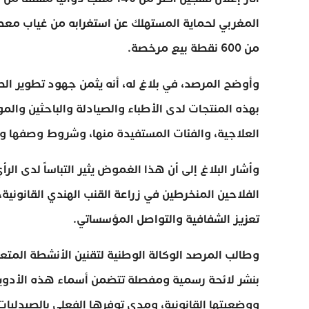
المغربي لحماية المستهلك عن استغرابه من غياب معطي
من 600 نقطة بيع مرخصة.
وأوضح المرصد، في بلاغ له، أنه يثمن جهود تطوير الصن
بهذه المنتجات لدى الأطباء والصيادلة والباحثين والموا
العلاجية، والفئات المستفيدة منها، وشروط وصفها و
وأشار البلاغ إلى أن هذا الغموض يثير التباساً لدى 
الفلاحين المنخرطين في زراعة القنب الهندي القانونية، 
تعزيز الشفافية والتواصل المؤسساتي.
وطالب المرصد الوكالة الوطنية لتقنين الأنشطة المتعل
بنشر لائحة رسمية ومفصلة تتضمن أسماء هذه الأدوية
ووضعيتها القانونية، ومدى توفرها الفعلي بالصيدليات،