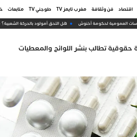
اقتصاد
فن وثقافة
مغرب تايمز TV
طوجني TV
متابعات
خا
ياسات العمومية لحكومة أخنوش
هل التحق أمولود بالحركة الشعبية؟ 
ية القنب الهندي ال140؟ هيئة حقوقية تطالب بنشر اللوائح والمعطيات