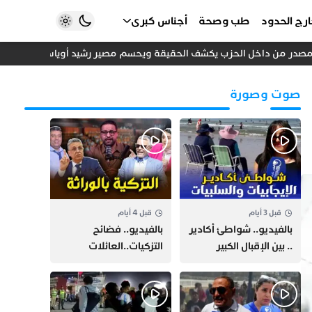
رج الحدود
طب وصحة
أجناس كبرى
مصدر من داخل الحزب يكشف الحقيقة ويحسم مصير رشيد أوياسين
تحول 
صوت وصورة
قبل 3 أيام
قبل 4 أيام
بالفيديو.. شواطئ أكادير
بالفيديو.. فضائح
.. بين الإقبال الكبير
التزكيات..العائلات
وارتفاع التكاليف
السياسية تحكم المغرب
الازدحام وغلاء الكراء
وقصة “وهبي”
و”السيمو” تثير الجدل