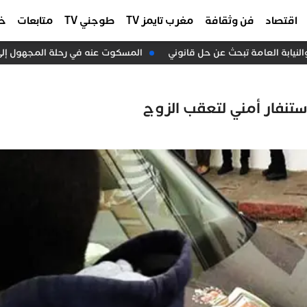
اقتصاد
فن وثقافة
مغرب تايمز TV
طوجني TV
متابعات
خا
المسكوت عنه في رحلة المجهول إلى سب
نفار أمني لتعقب الزوج