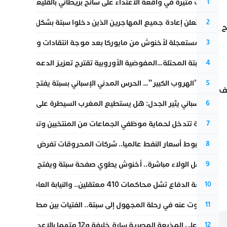
تطورات مثيرة في واقعة الاعتداء على سائح بريطاني بالقليعة.. و”البوف
1
إسبانيا تعلن إعادة جميع المهاجرين الذين دخلوا سبتة بشكل غير نظامي
2
ح
عودة مستعجلة لأخنوش من مايوركا بعد موجة انتقادات واسعة
3
أزمة سبتة المحتلة…المفوضية الأوروبية تقترح تعزيز الدعم المالي والت
4
عملية “الهروب الكبير”… الحرس المدني الإسباني بسبتة يفتح قناة رسمية
5
ف
تقرير إسباني يثير الجدل: هل يستطيع المغرب السيطرة على سبتة ومليل
6
الداخلية تتدخل لحماية موظفي الجماعات من المنتخبين وتسحب ملف الت
7
رغم هبوط أسعار النفط عالميا.. شركات المحروقات تفرض زيادة جديد
8
بعد حفل الولاء مباشرة.. أخنوش يطوي صفحة سبتة ويفتح ملف الاستجم
9
مقاطعة الدفاع تشل محاكمات 410 معتقلين.. والنيابة العامة تبحث عن حل قانوني
10
المسكوت عنه في رحلة المجهول إلى سبتة.. الفتيات بين مطرقة البحر وس
11
الحكم على المذيعة المصرية سارة خليفة و12 متهما بالإعدام في قضية هزت بلاد الفراعنة
12