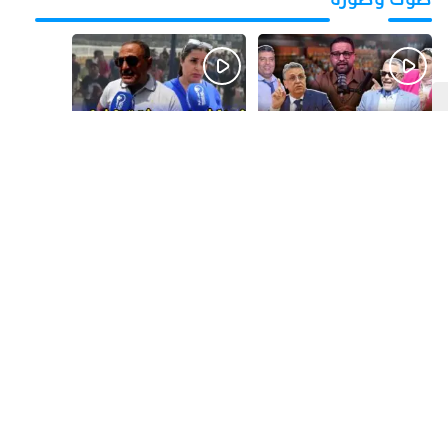
قبل يوم واحد
قبل 5 أيام
بالفيديو.. فضائح
بالفيديو..الحريك
التزكيات..العائلات
كيتزايد.. كيفاش نرجعو
السياسية تحكم المغرب
ثقة الشباب فبلادهم؟؟
وقصة “وهبي”
و”السيمو” تثير الجدل
قبل 6 أيام
قبل أسبوع واحد
​ليلة استنفار بإنزكان!
يالفيديو.. علاش كولشي
إغلاق المحطة الطرقية
باغي إحرݣ ؟