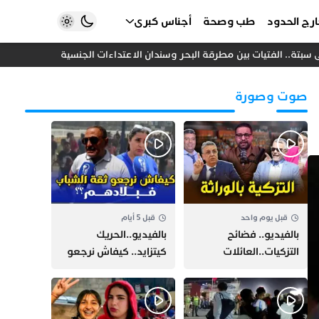
رج الحدود
طب وصحة
أجناس كبرى
تة.. الفتيات بين مطرقة البحر وسندان الاعتداءات الجنسية
المغرب واس
صوت وصورة
قبل يوم واحد
قبل 5 أيام
بالفيديو.. فضائح
بالفيديو..الحريك
التزكيات..العائلات
كيتزايد.. كيفاش نرجعو
السياسية تحكم المغرب
ثقة الشباب فبلادهم؟؟
وقصة “وهبي”
و”السيمو” تثير الجدل