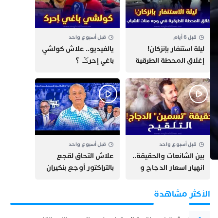
قبل 6 أيام
قبل أسبوع واحد
​ليلة استنفار بإنزكان!
يالفيديو.. علاش كولشي
إغلاق المحطة الطرقية
باغي إحرݣ ؟
ومنع مئات الشباب من
اللحاق بـ”هروب سبتة”
قبل أسبوع واحد
قبل أسبوع واحد
بين الشائعات والحقيقة..
علاش التحاق لقجع
انهيار اسعار الدجاج و
بالتراكتور أوجع بنكيران
حقيقة التسمين ”
وأخنوش + سيارة مهدي
التلقيح “
بنسعيد + جرائم الصيد
الأكثر مشاهدة
البحري ببلادنا