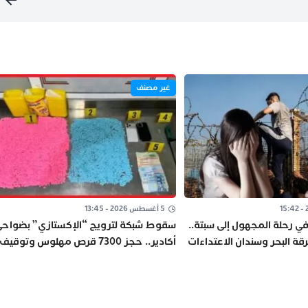
غير مصنف
5 أغسطس 2026 - 13:45
 رحلة المجهول إلى سبتة..
سقوط شبكة لترويج “الإكستازي” بضواح
قة البحر وسندان الاعتداءات
أكادير.. حجز 7300 قرص مهلوس وتوقيف
مشتبه فيهما