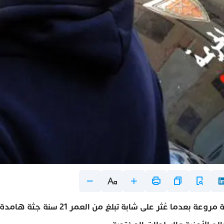
شهد حي النصر بمدينة وجدة، يوم أمس السبت، جريمة مروعة بعدما عُثر على شابة تبلغ من العمر 21 سنة جثة هامدة