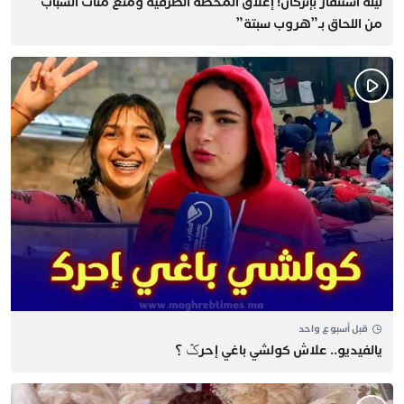
​ليلة استنفار بإنزكان! إغلاق المحطة الطرقية ومنع مئات الشباب
من اللحاق بـ”هروب سبتة”
قبل أسبوع واحد
يالفيديو.. علاش كولشي باغي إحرݣ ؟