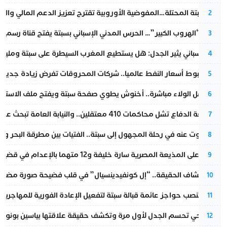
أزمة سبتة المحتلة…المفوضية الأوروبية تقترح تعزيز الدعم المالي والت
2
عملية “الهروب الكبير”… الحرس المدني الإسباني بسبتة يفتح قناة رسمية
3
تقرير إسباني يثير الجدل: هل يستطيع المغرب السيطرة على سبتة ومليلي
4
رغم هبوط أسعار النفط عالميا.. شركات المحروقات تفرض زيادة جديدة
5
بعد حفل الولاء مباشرة.. أخنوش يطوي صفحة سبتة ويفتح ملف الاستجم
6
مقاطعة الدفاع تشل محاكمات 410 معتقلين.. والنيابة العامة تبحث عن حل قانوني
7
المسكوت عنه في رحلة المجهول إلى سبتة.. الفتيات بين مطرقة البحر وسن
8
الحكم على المذيعة المصرية سارة خليفة و12 متهما بالإعدام في قضية هزت بلاد الفراعنة
9
بعد انكشاف الحقيقة.. “إل كونفيدينسيال” في قلب فضيحة صورة مضللة
10
إسبانيا تنصب حواجز عائمة قبالة سبتة لتفعيل الإعادة الفورية للمهاجرين
11
نورا فتحي تحسم الجدل لأول مرة وتكشف حقيقة علاقتها بياسين بونو
12