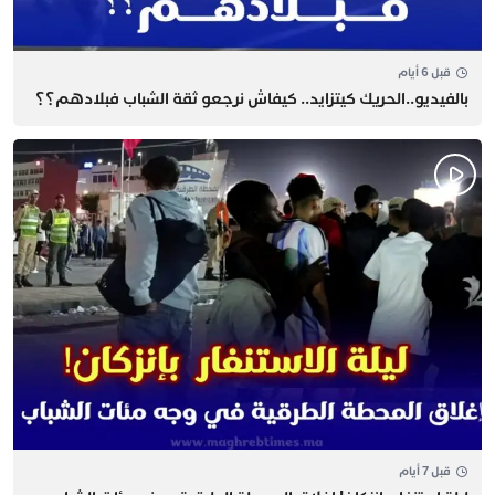
قبل 6 أيام
بالفيديو..الحريك كيتزايد.. كيفاش نرجعو ثقة الشباب فبلادهم؟؟
قبل 7 أيام