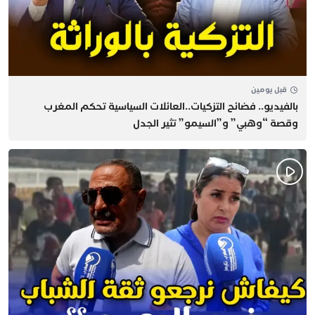
قبل يومين
بالفيديو.. فضائح التزكيات..العائلات السياسية تحكم المغرب
وقصة “وهبي” و”السيمو” تثير الجدل