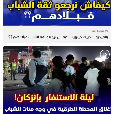
قبل 6 أيام
بالفيديو..الحريك كيتزايد.. كيفاش نرجعو ثقة الشباب فبلادهم؟؟