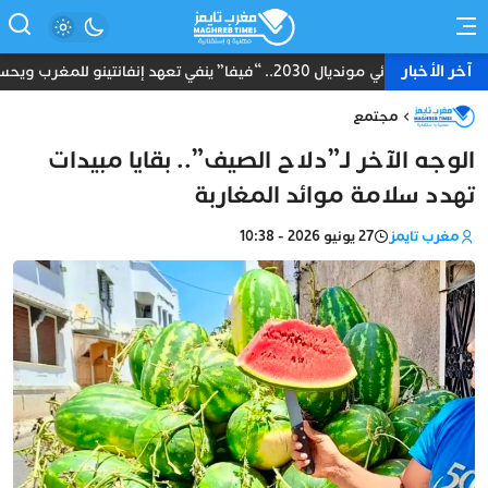
آخر الأخبار
نهائي مونديال 2030.. “فيفا” ينفي تعهد إنفانتينو للمغرب ويحسم الجدل بشأن المباراة الختامية
مجتمع
الوجه الآخر لـ”دلاح الصيف”.. بقايا مبيدات
تهدد سلامة موائد المغاربة
مغرب تايمز
27 يونيو 2026 - 10:38