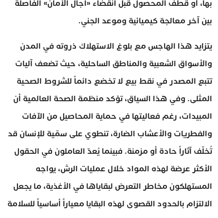
بها، أو قطف المحصول قبل انقضاء «آجال الأمان» الفاصلة
بين آخر معالجة كيميائية وموعد الجني.
يتزايد هذا الهاجس مع بلوغ الاستهلاك ذروته في المدن
والأسواق الشعبية والمناطق الساحلية، حيث تضعف آليات
تتبع المصدر في نقط بيع لا تخضع دائماً للشروط الصحية
المثلى. وفي هذا السياق، تؤكد منظمة الصحة العالمية أن
المبيدات، رغم فعاليتها في حماية المحاصيل من الآفات
والفطريات والأعشاب الضارة، تنطوي على سمّية للإنسان قد
تُخلّف آثاراً حادة أو مزمنة. فبينما يُعدّ العاملون في الحقول
الأكثر عرضة لهذه المواد خلال عمليات الرش، يواجه
المستهلكون مخاطر التعرض لبقاياها في الأغذية، ما يجعل
الالتزام بالحدود القصوى لهذه البقايا معياراً أساسياً للسلامة