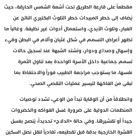
مقطعاً على قارعة الطريق تحت أشعة الشمس الحارقة، حيث
يُضاف إلى خطر المبيدات خطر التلوث البكتيري الناتج عن
الغبار، وتلوث الأيدي، واستعمال أدوات غير نظيفة. وغالباً ما
تظهر أعراض التسمم في شكل غثيان وآلام في البطن وقيء
وإسهال وصداع ودوار، وتشتد الشبهة عند تسجيل حالات
تسمم جماعية داخل الأسرة الواحدة بعد تناول الثمرة
نفسها، ما يستوجب مراجعة الطبيب فوراً والاحتفاظ بما
تبقى من الفاكهة لتيسير عمليات التقصي الصحي.
وانطلاقاً من أن الوقاية تبدأ من الوعي، تشدد توصيات
المنظمات الدولية على ضرورة غسل الفواكه والخضروات
جيداً أو تقشيرها. وفي حالة «الدلاح» تحديداً، يُنصح بغسل
القشرة الخارجية بدقة قبل تقطيعه، تفادياً لنقل نصل السكين