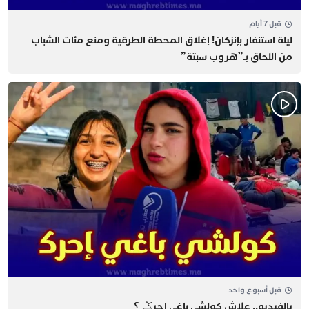
قبل 7 أيام
​ليلة استنفار بإنزكان! إغلاق المحطة الطرقية ومنع مئات الشباب
من اللحاق بـ”هروب سبتة”
قبل أسبوع واحد
يالفيديو.. علاش كولشي باغي إحرݣ ؟