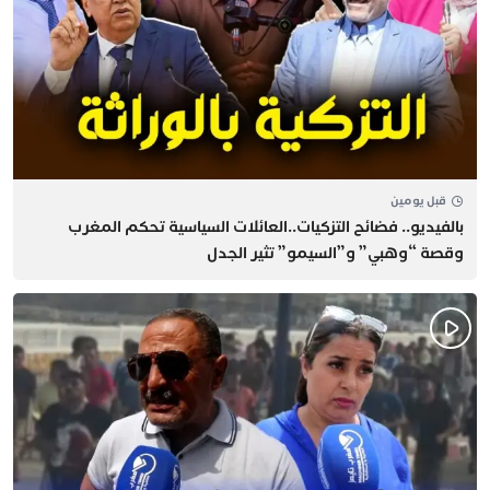
قبل يومين
بالفيديو.. فضائح التزكيات..العائلات السياسية تحكم المغرب
وقصة “وهبي” و”السيمو” تثير الجدل