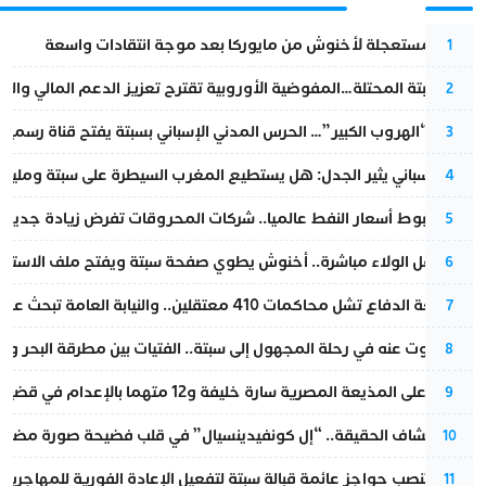
عودة مستعجلة لأخنوش من مايوركا بعد موجة انتقادات واسعة
1
أزمة سبتة المحتلة…المفوضية الأوروبية تقترح تعزيز الدعم المالي والت
2
عملية “الهروب الكبير”… الحرس المدني الإسباني بسبتة يفتح قناة رسمية
3
تقرير إسباني يثير الجدل: هل يستطيع المغرب السيطرة على سبتة ومليلي
4
رغم هبوط أسعار النفط عالميا.. شركات المحروقات تفرض زيادة جديدة
5
بعد حفل الولاء مباشرة.. أخنوش يطوي صفحة سبتة ويفتح ملف الاستجم
6
مقاطعة الدفاع تشل محاكمات 410 معتقلين.. والنيابة العامة تبحث عن حل قانوني
7
المسكوت عنه في رحلة المجهول إلى سبتة.. الفتيات بين مطرقة البحر وسن
8
الحكم على المذيعة المصرية سارة خليفة و12 متهما بالإعدام في قضية هزت بلاد الفراعنة
9
بعد انكشاف الحقيقة.. “إل كونفيدينسيال” في قلب فضيحة صورة مضللة
10
إسبانيا تنصب حواجز عائمة قبالة سبتة لتفعيل الإعادة الفورية للمهاجرين
11