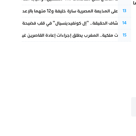
يما
الحكم على المذيعة المصرية سارة خليفة و12 متهما بالإعدام في قضية هزت بلاد الفراعنة
13
بعد انكشاف الحقيقة.. “إل كونفيدينسيال” في قلب فضيحة صورة مضلل
14
بتعليمات ملكية.. المغرب يطلق إجراءات إعادة القاصرين غير المرفوقين 
15