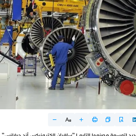
 لتوسعة مصنعها التابع لـ”سافران إلكترونيكس آند ديفانس”