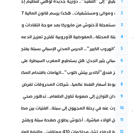
من “التبليغ” إلى “التنفيذ”.. دورية جديدة لوهبي لتنظيم إجراءات التق
1
قطارات وموانئ ومستشفيات.. هكذا يرسم قانون المالية 2027 خارطة المغرب المقبل
2
عودة مستعجلة لأخنوش من مايوركا بعد موجة انتقادات واسعة
3
ع
أزمة سبتة المحتلة…المفوضية الأوروبية تقترح تعزيز الدعم المالي والت
4
عملية “الهروب الكبير”… الحرس المدني الإسباني بسبتة يفتح قناة رسمية
5
تقرير إسباني يثير الجدل: هل يستطيع المغرب السيطرة على سبتة ومليل
6
أزمة تهز فندق“أكادير بيتش كلوب”…اتهامات باقتحام المكتب النقابي وم
7
رغم هبوط أسعار النفط عالميا.. شركات المحروقات تفرض زيادة جديد
8
من فقدان التوازن إلى صعوبة تناول الطعام.. تدهور صحي يلاحق النقيب ز
9
المسكوت عنه في رحلة المجهول إلى سبتة.. الفتيات بين مطرقة البحر وس
10
بعد حفل الولاء مباشرة.. أخنوش يطوي صفحة سبتة ويفتح ملف الاستجم
11
مقاطعة الدفاع تشل محاكمات 410 معتقلين.. والنيابة العامة تبحث عن حل قانوني
12