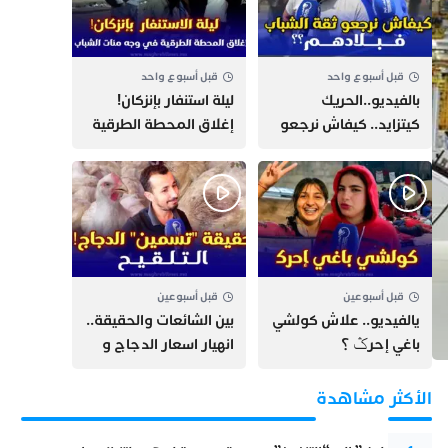
قبل أسبوع واحد
قبل أسبوع واحد
بالفيديو..الحريك
​ليلة استنفار بإنزكان!
كيتزايد.. كيفاش نرجعو
إغلاق المحطة الطرقية
ثقة الشباب فبلادهم؟؟
ومنع مئات الشباب من
اللحاق بـ”هروب سبتة”
قبل أسبوعين
قبل أسبوعين
يالفيديو.. علاش كولشي
بين الشائعات والحقيقة..
باغي إحرݣ ؟
انهيار اسعار الدجاج و
حقيقة التسمين ”
التلقيح “
الأكثر مشاهدة