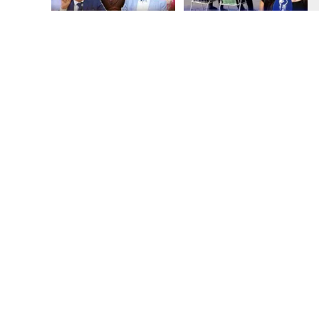
قبل 3 أيام
قبل 5 أيام
بالفيديو.. شواطئ أكادير
بالفيديو.. فضائح
.. بين الإقبال الكبير
التزكيات..العائلات
وارتفاع التكاليف
السياسية تحكم المغرب
الازدحام وغلاء الكراء
وقصة “وهبي”
و”السيمو” تثير الجدل
قبل أسبوع واحد
قبل أسبوع واحد
بالفيديو..الحريك
​ليلة استنفار بإنزكان!
كيتزايد.. كيفاش نرجعو
إغلاق المحطة الطرقية
ثقة الشباب فبلادهم؟؟
ومنع مئات الشباب من
اللحاق بـ”هروب سبتة”