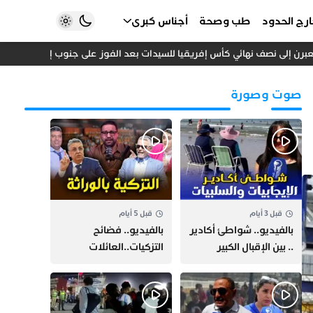
رج الحدود
طب وصحة
أجناس كبرى
ن إلى نصف نهائي كأس إفريقيا للسيدات بعد الفوز على جنوب إفريقيا
إد
صوت وصورة
قبل 3 أيام
قبل 5 أيام
بالفيديو.. شواطئ أكادير
بالفيديو.. فضائح
.. بين الإقبال الكبير
التزكيات..العائلات
وارتفاع التكاليف
السياسية تحكم المغرب
الازدحام وغلاء الكراء
وقصة “وهبي”
و”السيمو” تثير الجدل