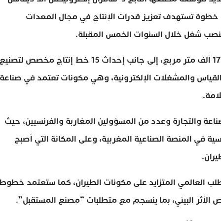
 يناهز 350 مليون درهم، في خطوة تستهدف تعزيز قدرات الإنتاج في مجال المعدات
ويتضمن المشروع إضافة مساحة صناعية جديدة تبلغ 17 ألف متر مربع، إلى جانب إحداث 15 خط إنتاج مخصص لتصني
القياس والمشغلات الإلكترونية، وهي مكونات تعتمد في صناعة
امة.
عة والتجارة وعدد من المسؤولين المغاربة والفرنسيين، حيث
نسية في المنصة الصناعية المغربية، وعلى المكانة التي أصبح
يران.
طلب العالمي المتزايد على مكونات الطيران، كما ستعتمد خطوط
ص الأثر البيئي، بما ينسجم مع متطلبات “مصنع المستقبل”.