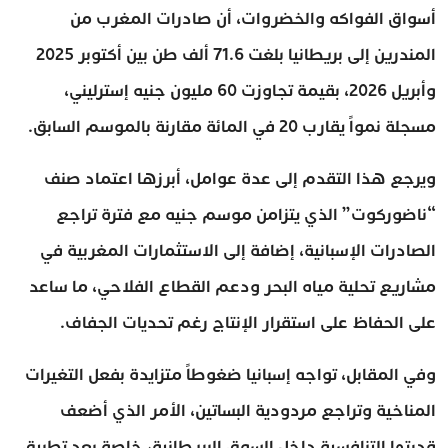
أسواق الفواكه والخضروات، أن صادرات المغرب من
المندرين إلى بريطانيا بلغت 71.6 ألف طن بين أكتوبر 2025
وأبريل 2026، بقيمة تجاوزت 60 مليون جنيه إسترليني،
مسجلة نمواً يقارب 20 في المائة مقارنة بالموسم السابق.
ويرجع هذا التقدم إلى عدة عوامل، أبرزها اعتماد صنف
“ناضوركوت” الذي يتزامن موسم جنيه مع فترة تراجع
الصادرات الإسبانية، إضافة إلى الاستثمارات المغربية في
مشاريع تحلية مياه البحر ودعم القطاع الفلاحي، ما ساعد
على الحفاظ على استقرار الإنتاج رغم تحديات الجفاف.
وفي المقابل، تواجه إسبانيا ضغوطاً متزايدة بفعل التغيرات
المناخية وتراجع مردودية البساتين، الأمر الذي أضعف
قدرتها التنافسية داخل السوق البريطانية، خاصة بعد تطبيق