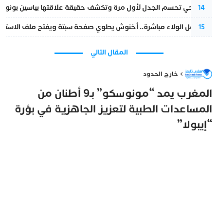
نورا فتحي تحسم الجدل لأول مرة وتكشف حقيقة علاقتها بياسين بونو
14
بعد حفل الولاء مباشرة.. أخنوش يطوي صفحة سبتة ويفتح ملف الاستجم
15
المقال التالي
خارج الحدود
المغرب يمد “مونوسكو” بـ9 أطنان من
المساعدات الطبية لتعزيز الجاهزية في بؤرة
“إيبولا”
مغرب تايمز
26 يونيو 2026 - 10:11