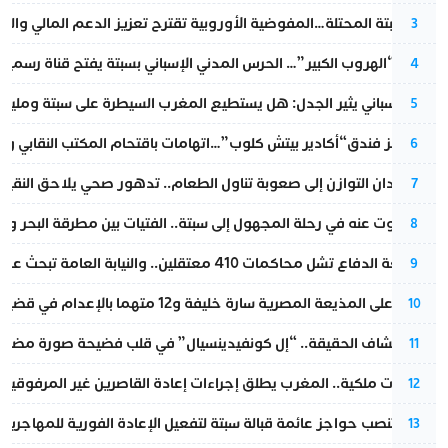
أزمة سبتة المحتلة…المفوضية الأوروبية تقترح تعزيز الدعم المالي والت
3
عملية “الهروب الكبير”… الحرس المدني الإسباني بسبتة يفتح قناة رسمية
4
تقرير إسباني يثير الجدل: هل يستطيع المغرب السيطرة على سبتة ومليلي
5
أزمة تهز فندق“أكادير بيتش كلوب”…اتهامات باقتحام المكتب النقابي وم
6
من فقدان التوازن إلى صعوبة تناول الطعام.. تدهور صحي يلاحق النقيب ز
7
المسكوت عنه في رحلة المجهول إلى سبتة.. الفتيات بين مطرقة البحر وسن
8
مقاطعة الدفاع تشل محاكمات 410 معتقلين.. والنيابة العامة تبحث عن حل قانوني
9
الحكم على المذيعة المصرية سارة خليفة و12 متهما بالإعدام في قضية هزت بلاد الفراعنة
10
بعد انكشاف الحقيقة.. “إل كونفيدينسيال” في قلب فضيحة صورة مضللة
11
بتعليمات ملكية.. المغرب يطلق إجراءات إعادة القاصرين غير المرفوقين 
12
إسبانيا تنصب حواجز عائمة قبالة سبتة لتفعيل الإعادة الفورية للمهاجرين
13