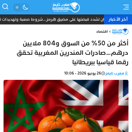
آخر الأخبار
إيران تشدد قبضتها على مضيق هرمز…شروط صعبة وتهديدات تعيد
اقتصاد
أكثر من 50% من السوق و804 ملايين
درهم…صادرات المندرين المغربية تحقق
رقما قياسيا ببريطانيا
مغرب تايمز
26 يونيو 2026 - 10:06