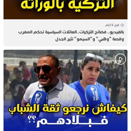
قبل 6 أيام
بالفيديو.. فضائح التزكيات..العائلات السياسية تحكم المغرب
وقصة “وهبي” و”السيمو” تثير الجدل