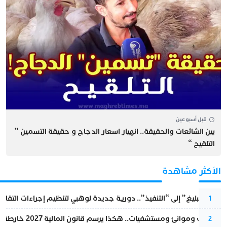
قبل أسبوعين
بين الشائعات والحقيقة.. انهيار اسعار الدجاج و حقيقة التسمين ”
التلقيح “
الأكثر مشاهدة
من “التبليغ” إلى “التنفيذ”.. دورية جديدة لوهبي لتنظيم إجراءات التقا
1
قطارات وموانئ ومستشفيات.. هكذا يرسم قانون المالية 2027 خارطة المغرب المقبل
2