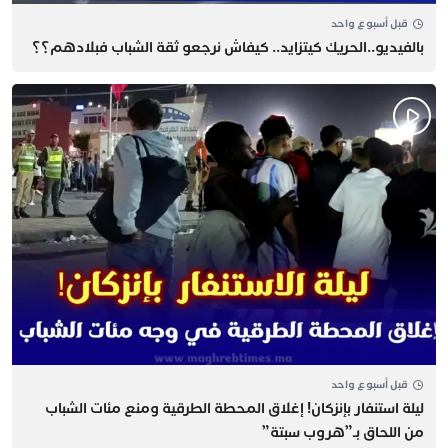
قبل أسبوع واحد
بالفيديو..الحريك كيتزايد.. كيفاش نرجعو ثقة الشباب فبلادهم؟؟
قبل أسبوع واحد
​ليلة استنفار بإنزكان! إغلاق المحطة الطرقية ومنع مئات الشباب
من اللحاق بـ”هروب سبتة”