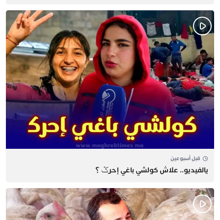
قبل أسبوعين
يالفيديو.. علاش كولشي باغي إحرݣ ؟