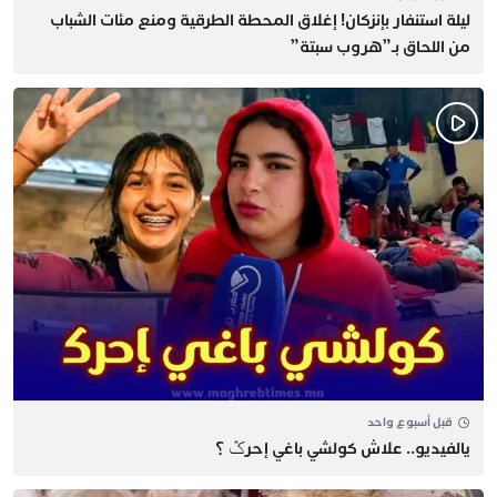
​ليلة استنفار بإنزكان! إغلاق المحطة الطرقية ومنع مئات الشباب
من اللحاق بـ”هروب سبتة”
قبل أسبوع واحد
يالفيديو.. علاش كولشي باغي إحرݣ ؟