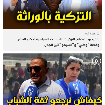
قبل 3 أيام
بالفيديو.. فضائح التزكيات..العائلات السياسية تحكم المغرب
وقصة “وهبي” و”السيمو” تثير الجدل