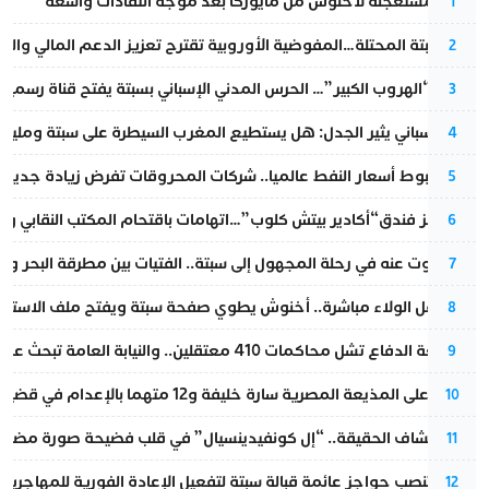
عودة مستعجلة لأخنوش من مايوركا بعد موجة انتقادات واسعة
1
أزمة سبتة المحتلة…المفوضية الأوروبية تقترح تعزيز الدعم المالي والت
2
عملية “الهروب الكبير”… الحرس المدني الإسباني بسبتة يفتح قناة رسمية
3
تقرير إسباني يثير الجدل: هل يستطيع المغرب السيطرة على سبتة ومليلي
4
رغم هبوط أسعار النفط عالميا.. شركات المحروقات تفرض زيادة جديدة
5
أزمة تهز فندق“أكادير بيتش كلوب”…اتهامات باقتحام المكتب النقابي وم
6
المسكوت عنه في رحلة المجهول إلى سبتة.. الفتيات بين مطرقة البحر وسن
7
بعد حفل الولاء مباشرة.. أخنوش يطوي صفحة سبتة ويفتح ملف الاستجم
8
مقاطعة الدفاع تشل محاكمات 410 معتقلين.. والنيابة العامة تبحث عن حل قانوني
9
الحكم على المذيعة المصرية سارة خليفة و12 متهما بالإعدام في قضية هزت بلاد الفراعنة
10
بعد انكشاف الحقيقة.. “إل كونفيدينسيال” في قلب فضيحة صورة مضللة
11
إسبانيا تنصب حواجز عائمة قبالة سبتة لتفعيل الإعادة الفورية للمهاجرين
12