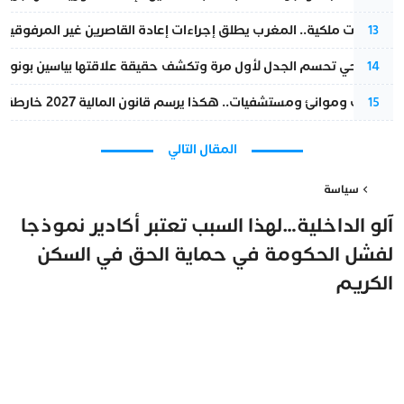
بتعليمات ملكية.. المغرب يطلق إجراءات إعادة القاصرين غير المرفوقين 
13
نورا فتحي تحسم الجدل لأول مرة وتكشف حقيقة علاقتها بياسين بونو
14
قطارات وموانئ ومستشفيات.. هكذا يرسم قانون المالية 2027 خارطة المغرب المقبل
15
المقال التالي
سياسة
آلو الداخلية…لهذا السبب تعتبر أكادير نموذجا
لفشل الحكومة في حماية الحق في السكن
الكريم
مغرب تايمز
25 يونيو 2026 - 12:06