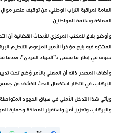
العامة لمراقبة التراب الوطني، من توقيف عنصر موالٍ
المملكة وسلامة المواطنين.
وأوضح بلاغ للمكتب المركزي للأبحاث القضائية أن التح
المشتبه فيه بايع مؤخراً الأمير المزعوم للتنظيم ا
حيوية في إطار ما يسمى بـ”الجهاد الفردي”، بعدما ف
وأضاف المصدر ذاته أن المعني بالأمر وُضع تحت تدبير ا
الإرهاب، في انتظار استكمال البحث للكشف عن جميع 
ويأتي هذا التدخل الأمني في سياق الجهود المتواصلة
والإرهاب، وتعزيز أمن واستقرار المملكة وحماية المو