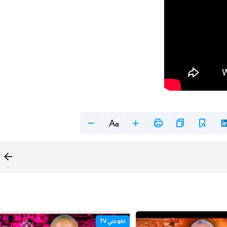
طوجني TV