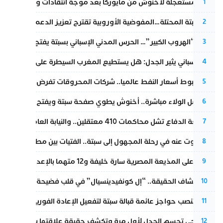
عودة مستعجلة لأخنوش من مايوركا بعد موجة انتقادات واسعة
1
أزمة سبتة المحتلة…المفوضية الأوروبية تقترح تعزيز الدعم المالي والت
2
عملية “الهروب الكبير”… الحرس المدني الإسباني بسبتة يفتح قناة رسمية
3
تقرير إسباني يثير الجدل: هل يستطيع المغرب السيطرة على سبتة ومليل
4
رغم هبوط أسعار النفط عالميا.. شركات المحروقات تفرض زيادة جديد
5
بعد حفل الولاء مباشرة.. أخنوش يطوي صفحة سبتة ويفتح ملف الاستجم
6
مقاطعة الدفاع تشل محاكمات 410 معتقلين.. والنيابة العامة تبحث عن حل قانوني
7
المسكوت عنه في رحلة المجهول إلى سبتة.. الفتيات بين مطرقة البحر وس
8
الحكم على المذيعة المصرية سارة خليفة و12 متهما بالإعدام في قضية هزت بلاد الفراعنة
9
بعد انكشاف الحقيقة.. “إل كونفيدينسيال” في قلب فضيحة صورة مضلل
10
إسبانيا تنصب حواجز عائمة قبالة سبتة لتفعيل الإعادة الفورية للمهاجرين
11
نورا فتحي تحسم الجدل لأول مرة وتكشف حقيقة علاقتها بياسين بونو
12