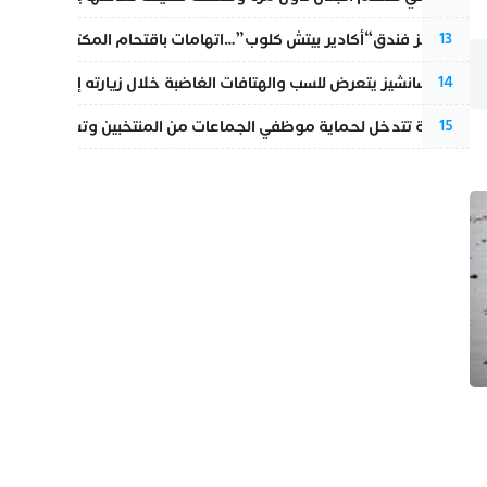
أزمة تهز فندق“أكادير بيتش كلوب”…اتهامات باقتحام المكتب النقابي وم
13
بيدرو سانشيز يتعرض للسب والهتافات الغاضبة خلال زيارته إلى سبتة
14
الداخلية تتدخل لحماية موظفي الجماعات من المنتخبين وتسحب ملف الت
15