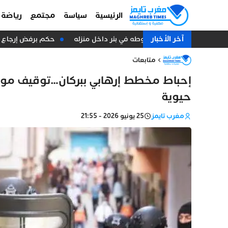
الرئيسية
سياسة
مجتمع
رياضة
آخر الأخبار
ة مأساوية لستيني إثر سقوطه في بئر داخل منزله
حكم برفض إرجاع 39 عاملاً يشعل غضب النقابات.. معركة عمال فندق “أفانتي” تتجه إلى جولات جديدة
متابعات
إحباط مخطط إرهابي ببركان…توقيف مو
حيوية
مغرب تايمز
25 يونيو 2026 - 21:55