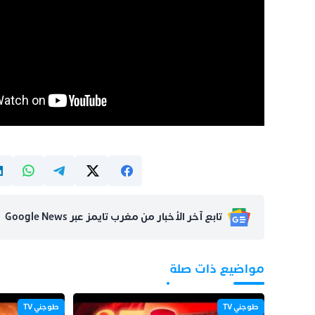
تابع آخر الأخبار من مغرب تايمز عبر Google News
مواضيع ذات صلة
طوجني TV
طوجني TV