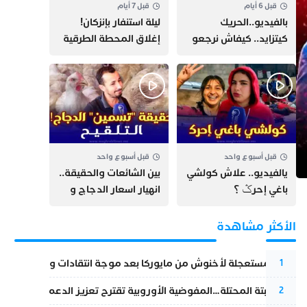
قبل 6 أيام
قبل 7 أيام
بالفيديو..الحريك
​ليلة استنفار بإنزكان!
كيتزايد.. كيفاش نرجعو
إغلاق المحطة الطرقية
ثقة الشباب فبلادهم؟؟
ومنع مئات الشباب من
اللحاق بـ”هروب سبتة”
قبل أسبوع واحد
قبل أسبوع واحد
يالفيديو.. علاش كولشي
بين الشائعات والحقيقة..
باغي إحرݣ ؟
انهيار اسعار الدجاج و
حقيقة التسمين ”
التلقيح “
الأكثر مشاهدة
عودة مستعجلة لأخنوش من مايوركا بعد موجة انتقادات واسعة
1
أزمة سبتة المحتلة…المفوضية الأوروبية تقترح تعزيز الدعم المالي والت
2