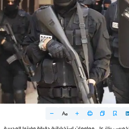
خميس، بناءً على معلومات استخباراتية دقيقة وفرتها المديرية