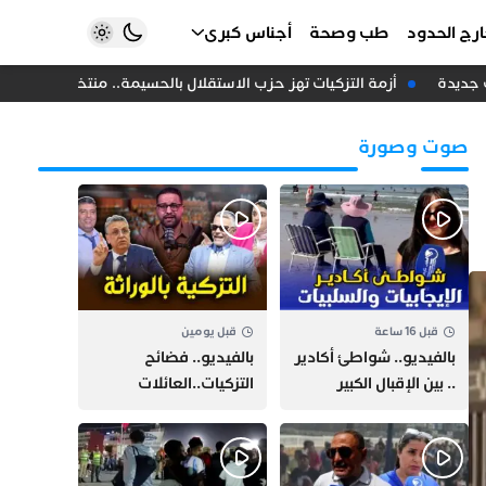
رج الحدود
طب وصحة
أجناس كبرى
أزمة التزكيات تهز حزب الاستقلال بالحسيمة.. منتخبون يلوحون باستقا
صوت وصورة
قبل 16 ساعة
قبل يومين
بالفيديو.. شواطئ أكادير
بالفيديو.. فضائح
.. بين الإقبال الكبير
التزكيات..العائلات
وارتفاع التكاليف
السياسية تحكم المغرب
الازدحام وغلاء الكراء
وقصة “وهبي”
و”السيمو” تثير الجدل