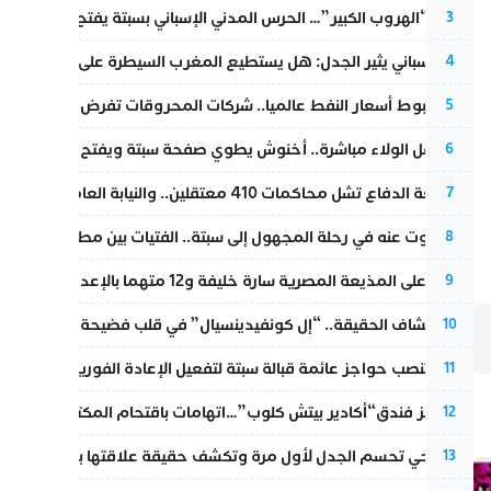
عملية “الهروب الكبير”… الحرس المدني الإسباني بسبتة يفتح قناة رسمية
3
تقرير إسباني يثير الجدل: هل يستطيع المغرب السيطرة على سبتة ومليل
4
رغم هبوط أسعار النفط عالميا.. شركات المحروقات تفرض زيادة جديد
5
بعد حفل الولاء مباشرة.. أخنوش يطوي صفحة سبتة ويفتح ملف الاستجم
6
مقاطعة الدفاع تشل محاكمات 410 معتقلين.. والنيابة العامة تبحث عن حل قانوني
7
المسكوت عنه في رحلة المجهول إلى سبتة.. الفتيات بين مطرقة البحر وس
8
الحكم على المذيعة المصرية سارة خليفة و12 متهما بالإعدام في قضية هزت بلاد الفراعنة
9
بعد انكشاف الحقيقة.. “إل كونفيدينسيال” في قلب فضيحة صورة مضلل
10
إسبانيا تنصب حواجز عائمة قبالة سبتة لتفعيل الإعادة الفورية للمهاجرين
11
أزمة تهز فندق“أكادير بيتش كلوب”…اتهامات باقتحام المكتب النقابي وم
12
نورا فتحي تحسم الجدل لأول مرة وتكشف حقيقة علاقتها بياسين بونو
13