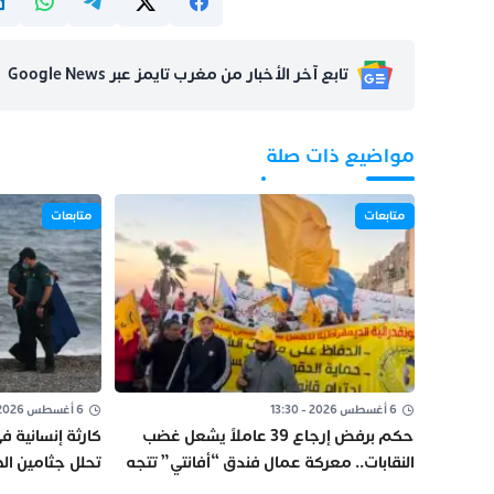
تابع آخر الأخبار من مغرب تايمز عبر Google News
مواضيع ذات صلة
متابعات
متابعات
6 أغسطس 2026 - 13:30
6 أغسطس 2026 - 10:04
حكم برفض إرجاع 39 عاملاً يشعل غضب
كارثة إنسانية ف
النقابات.. معركة عمال فندق “أفانتي” تتجه
تحلل جثامين الض
إلى جولات جديدة