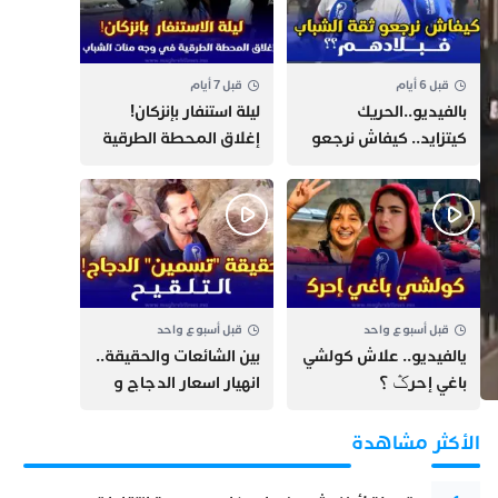
قبل 6 أيام
قبل 7 أيام
بالفيديو..الحريك
​ليلة استنفار بإنزكان!
كيتزايد.. كيفاش نرجعو
إغلاق المحطة الطرقية
ثقة الشباب فبلادهم؟؟
ومنع مئات الشباب من
اللحاق بـ”هروب سبتة”
قبل أسبوع واحد
قبل أسبوع واحد
يالفيديو.. علاش كولشي
بين الشائعات والحقيقة..
باغي إحرݣ ؟
انهيار اسعار الدجاج و
حقيقة التسمين ”
التلقيح “
الأكثر مشاهدة