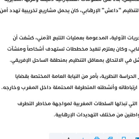
 لتنظيم “داعش” الإرهابي، كان يحمل مشاريع تخريبية تهدد أمن
ريات الأولية، المدعومة بعمليات التتبع الأمني، كشفت أن
لإرهابي، وكان يعتزم تنفيذ مخططات تستهدف أشخاصاً ومنشآت
شل في الالتحاق بمعاقل التنظيم بمنطقة الساحل الإفريقي.
لحراسة النظرية، بأمر من النيابة العامة المختصة بقضايا
ارتباطاته وأنشطته المتطرفة المحتملة داخل المغرب وخارجه.
 التي تبذلها السلطات المغربية لمواجهة مخاطر التطرف
اطنين من مختلف التهديدات الإرهابية.