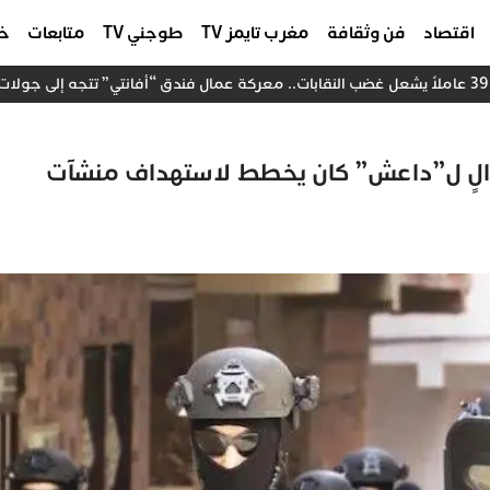
اقتصاد
فن وثقافة
مغرب تايمز TV
طوجني TV
متابعات
خا
الٍ ل”داعش” كان يخطط لاستهداف منشآت