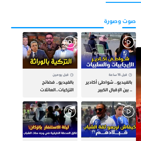
صوت وصورة
قبل 16 ساعة
قبل يومين
بالفيديو.. شواطئ أكادير
بالفيديو.. فضائح
.. بين الإقبال الكبير
التزكيات..العائلات
وارتفاع التكاليف
السياسية تحكم المغرب
الازدحام وغلاء الكراء
وقصة “وهبي”
و”السيمو” تثير الجدل