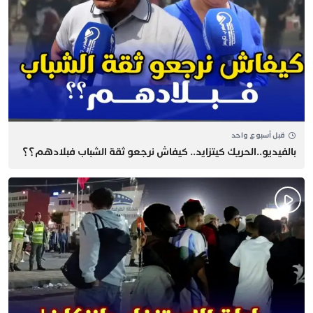
قبل أسبوع واحد
بالفيديو..الحريك كيتزايد.. كيفاش نرجعو ثقة الشباب فبلادهم؟؟