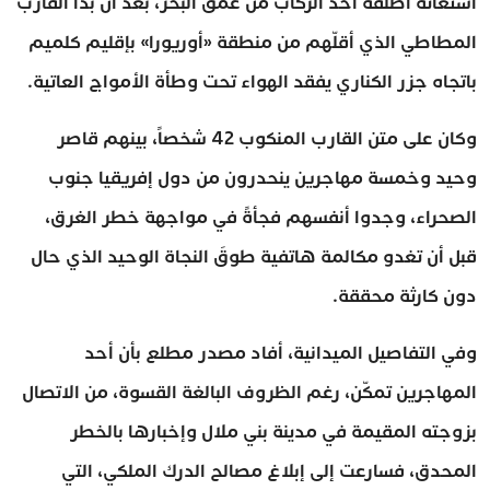
استغاثة أطلقه أحد الركاب من عمق البحر، بعد أن بدأ القارب
المطاطي الذي أقلّهم من منطقة «أوريورا» بإقليم كلميم
باتجاه جزر الكناري يفقد الهواء تحت وطأة الأمواج العاتية.
وكان على متن القارب المنكوب 42 شخصاً، بينهم قاصر
وحيد وخمسة مهاجرين ينحدرون من دول إفريقيا جنوب
الصحراء، وجدوا أنفسهم فجأةً في مواجهة خطر الغرق،
قبل أن تغدو مكالمة هاتفية طوقَ النجاة الوحيد الذي حال
دون كارثة محققة.
وفي التفاصيل الميدانية، أفاد مصدر مطلع بأن أحد
المهاجرين تمكّن، رغم الظروف البالغة القسوة، من الاتصال
بزوجته المقيمة في مدينة بني ملال وإخبارها بالخطر
المحدق، فسارعت إلى إبلاغ مصالح الدرك الملكي، التي