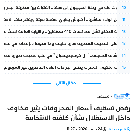
المسكوت عنه في رحلة المجهول إلى سبتة.. الفتيات بين مطرقة البحر وسن
10
بعد حفل الولاء مباشرة.. أخنوش يطوي صفحة سبتة ويفتح ملف الاستجم
11
مقاطعة الدفاع تشل محاكمات 410 معتقلين.. والنيابة العامة تبحث عن حل قانوني
12
الحكم على المذيعة المصرية سارة خليفة و12 متهما بالإعدام في قضية هزت بلاد الفراعنة
13
بعد انكشاف الحقيقة.. “إل كونفيدينسيال” في قلب فضيحة صورة مضللة
14
بتعليمات ملكية.. المغرب يطلق إجراءات إعادة القاصرين غير المرفوقين 
15
المقال التالي
مجتمع
رفض تسقيف أسعار المحروقات يثير مخاوف
داخل الاستقلال بشأن كلفته الانتخابية
مغرب تايمز
24 يونيو 2026 - 11:27