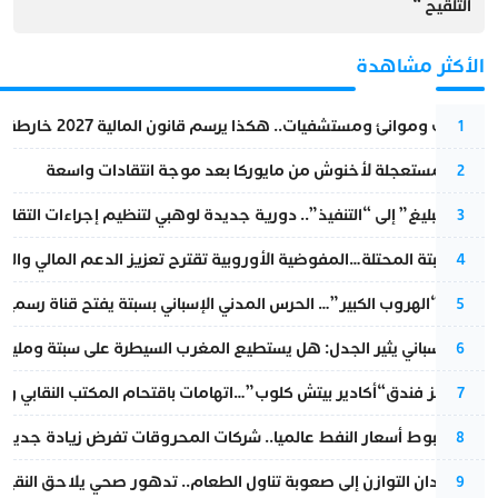
التلقيح “
الأكثر مشاهدة
قطارات وموانئ ومستشفيات.. هكذا يرسم قانون المالية 2027 خارطة المغرب المقبل
1
عودة مستعجلة لأخنوش من مايوركا بعد موجة انتقادات واسعة
2
من “التبليغ” إلى “التنفيذ”.. دورية جديدة لوهبي لتنظيم إجراءات التقا
3
أزمة سبتة المحتلة…المفوضية الأوروبية تقترح تعزيز الدعم المالي والت
4
عملية “الهروب الكبير”… الحرس المدني الإسباني بسبتة يفتح قناة رسمية
5
تقرير إسباني يثير الجدل: هل يستطيع المغرب السيطرة على سبتة ومليلي
6
أزمة تهز فندق“أكادير بيتش كلوب”…اتهامات باقتحام المكتب النقابي وم
7
رغم هبوط أسعار النفط عالميا.. شركات المحروقات تفرض زيادة جديدة
8
من فقدان التوازن إلى صعوبة تناول الطعام.. تدهور صحي يلاحق النقيب ز
9