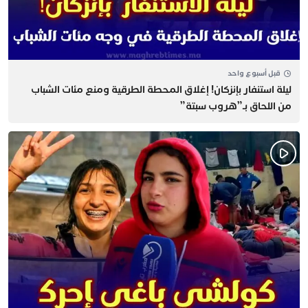
قبل أسبوع واحد
​ليلة استنفار بإنزكان! إغلاق المحطة الطرقية ومنع مئات الشباب
من اللحاق بـ”هروب سبتة”