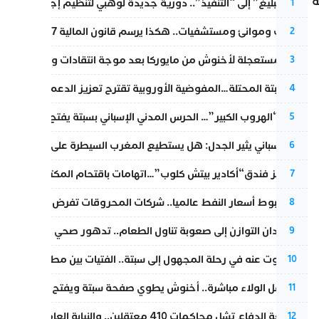
ة
من “التبليغ” إلى “التنفيذ”.. دورية جديدة لوهبي لتنظيم إجراءات التق
1
قطارات وموانئ ومستشفيات.. هكذا يرسم قانون المالية 2027 خارطة المغرب المقبل
2
عودة مستعجلة لأخنوش من مايوركا بعد موجة انتقادات واسعة
3
أزمة سبتة المحتلة…المفوضية الأوروبية تقترح تعزيز الدعم المالي والت
4
عملية “الهروب الكبير”… الحرس المدني الإسباني بسبتة يفتح قناة رسمية
5
تقرير إسباني يثير الجدل: هل يستطيع المغرب السيطرة على سبتة ومليل
6
أزمة تهز فندق“أكادير بيتش كلوب”…اتهامات باقتحام المكتب النقابي وم
7
رغم هبوط أسعار النفط عالميا.. شركات المحروقات تفرض زيادة جديد
8
من فقدان التوازن إلى صعوبة تناول الطعام.. تدهور صحي يلاحق النقيب ز
9
المسكوت عنه في رحلة المجهول إلى سبتة.. الفتيات بين مطرقة البحر وس
10
بعد حفل الولاء مباشرة.. أخنوش يطوي صفحة سبتة ويفتح ملف الاستجم
11
مقاطعة الدفاع تشل محاكمات 410 معتقلين.. والنيابة العامة تبحث عن حل قانوني
12