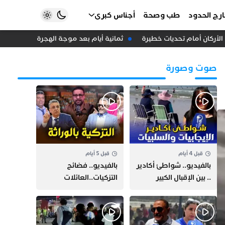
رج الحدود
طب وصحة
أجناس كبرى
أركان أمام تحديات خطيرة
ثمانية أيام بعد موجة الهجرة.. حاكم سبتة 
صوت وصورة
قبل 4 أيام
قبل 5 أيام
بالفيديو.. شواطئ أكادير
بالفيديو.. فضائح
.. بين الإقبال الكبير
التزكيات..العائلات
وارتفاع التكاليف
السياسية تحكم المغرب
الازدحام وغلاء الكراء
وقصة “وهبي”
و”السيمو” تثير الجدل