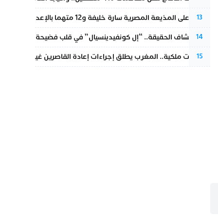
الحكم على المذيعة المصرية سارة خليفة و12 متهما بالإعدام في قضية هزت بلاد الفراعنة
13
بعد انكشاف الحقيقة.. “إل كونفيدينسيال” في قلب فضيحة صورة مضلل
14
بتعليمات ملكية.. المغرب يطلق إجراءات إعادة القاصرين غير المرفوقين 
15