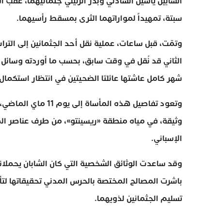
الشابين ياسين الشاذلي وبدر الزنيني جثمانيهما، عقب ا
سبتة، تمهيداً لمواراتهما الثرى بمسقط رأسيهما.
وتمّت، قبل ساعات، عملية نقل أحد الجثمانين إلى الترا
الثاني قد نُقل في وقت سابق، بحسب ما أوردته وسائل 
شهر كامل عاشتها عائلتا الضحيتين في انتظار استكما
وتعود تفاصيل هذه الم
وثيقة، في مياه منطقة «ريسينتو»، من طرف عناصر الم
الإسباني.
وقد ساعدت الوثائق الشخصية التي كان الشابان يحملا
باشرت المصالح المختصة بالحرس المدني تحقيقاتها لتأ
تسليم الجثمانين لذويهما.