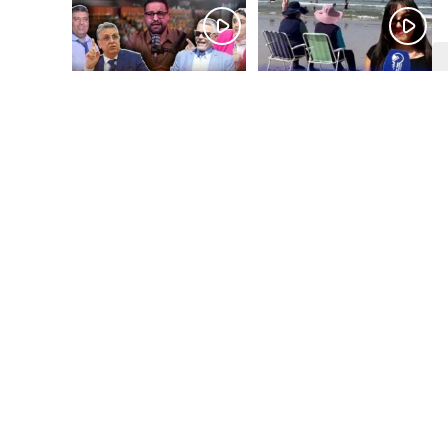
قبل 4 أيام
قبل 5 أيام
بالفيديو.. شواطئ أكادير
بالفيديو.. فضائح
.. بين الإقبال الكبير
التزكيات..العائلات
وارتفاع التكاليف
السياسية تحكم المغرب
الازدحام وغلاء الكراء
وقصة “وهبي”
و”السيمو” تثير الجدل
قبل أسبوع واحد
قبل أسبوع واحد
بالفيديو..الحريك
​ليلة استنفار بإنزكان!
كيتزايد.. كيفاش نرجعو
إغلاق المحطة الطرقية
ثقة الشباب فبلادهم؟؟
ومنع مئات الشباب من
اللحاق بـ”هروب سبتة”