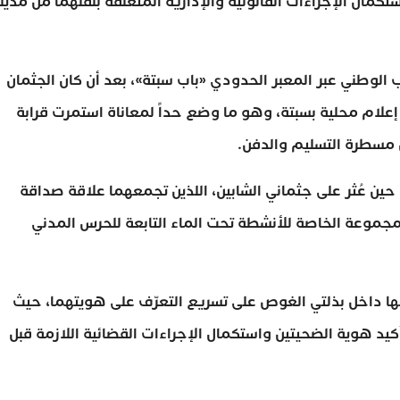
ستكمال الإجراءات القانونية والإدارية المتعلقة بنقلهما من مدين
ب الوطني عبر المعبر الحدودي «باب سبتة»، بعد أن كان الجثمان
إعلام محلية بسبتة، وهو ما وضع حداً لمعاناة استمرت قرابة
ل مسطرة التسليم والدفن.
أساة إلى يوم 11 ماي الماضي، حين عُثر على جثماني الشابين، اللذين تجمعهما علاقة صداقة
جموعة الخاصة للأنشطة تحت الماء التابعة للحرس المدني
نها داخل بذلتي الغوص على تسريع التعرّف على هويتهما، حيث
كيد هوية الضحيتين واستكمال الإجراءات القضائية اللازمة قبل