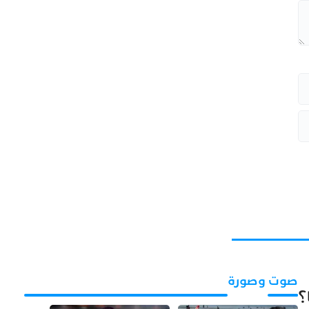
صوت وصورة
؟