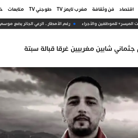
اقتصاد
فن وثقافة
مغرب تايمز TV
طوجني TV
متابعات
خا
لميسر» للموظفين والأجراء
رغم الأمطار.. الرعي الجائر يضع موسم ال
م جثماني شابين مغربيين غرقا قبالة سبتة