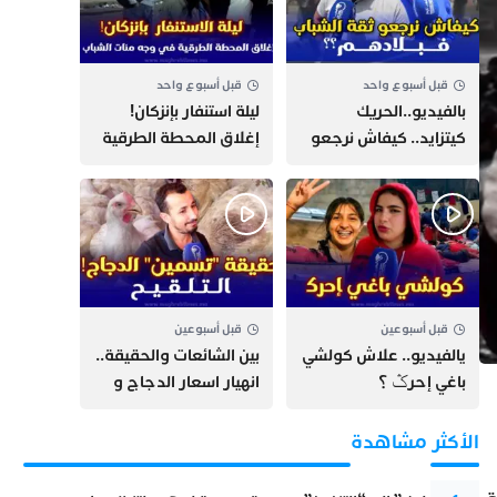
قبل أسبوع واحد
قبل أسبوع واحد
بالفيديو..الحريك
​ليلة استنفار بإنزكان!
كيتزايد.. كيفاش نرجعو
إغلاق المحطة الطرقية
ثقة الشباب فبلادهم؟؟
ومنع مئات الشباب من
اللحاق بـ”هروب سبتة”
قبل أسبوعين
قبل أسبوعين
يالفيديو.. علاش كولشي
بين الشائعات والحقيقة..
باغي إحرݣ ؟
انهيار اسعار الدجاج و
حقيقة التسمين ”
التلقيح “
الأكثر مشاهدة