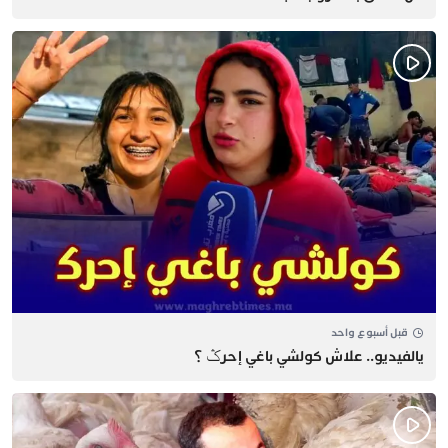
قبل أسبوع واحد
يالفيديو.. علاش كولشي باغي إحرݣ ؟