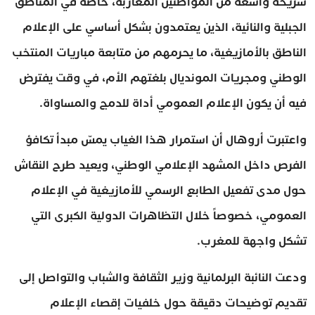
شريحة واسعة من المواطنين المغاربة، خاصة في المناطق
الجبلية والنائية، الذين يعتمدون بشكل أساسي على الإعلام
الناطق بالأمازيغية، ما يحرمهم من متابعة مباريات المنتخب
الوطني ومجريات المونديال بلغتهم الأم، في وقت يفترض
فيه أن يكون الإعلام العمومي أداة للدمج والمساواة.
واعتبرت أروهال أن استمرار هذا الغياب يمسّ مبدأ تكافؤ
الفرص داخل المشهد الإعلامي الوطني، ويعيد طرح النقاش
حول مدى تفعيل الطابع الرسمي للأمازيغية في الإعلام
العمومي، خصوصاً خلال التظاهرات الدولية الكبرى التي
تشكل واجهة للمغرب.
ودعت النائبة البرلمانية وزير الثقافة والشباب والتواصل إلى
تقديم توضيحات دقيقة حول خلفيات إقصاء الإعلام