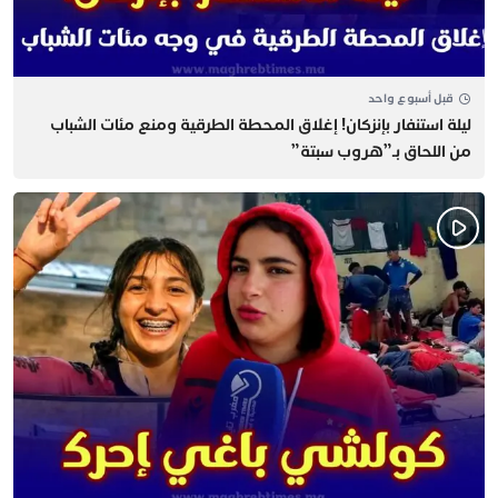
قبل أسبوع واحد
​ليلة استنفار بإنزكان! إغلاق المحطة الطرقية ومنع مئات الشباب
من اللحاق بـ”هروب سبتة”