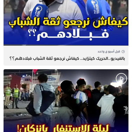
قبل أسبوع واحد
بالفيديو..الحريك كيتزايد.. كيفاش نرجعو ثقة الشباب فبلادهم؟؟