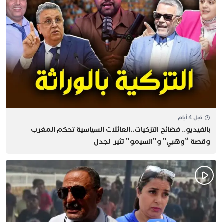
قبل 4 أيام
بالفيديو.. فضائح التزكيات..العائلات السياسية تحكم المغرب
وقصة “وهبي” و”السيمو” تثير الجدل