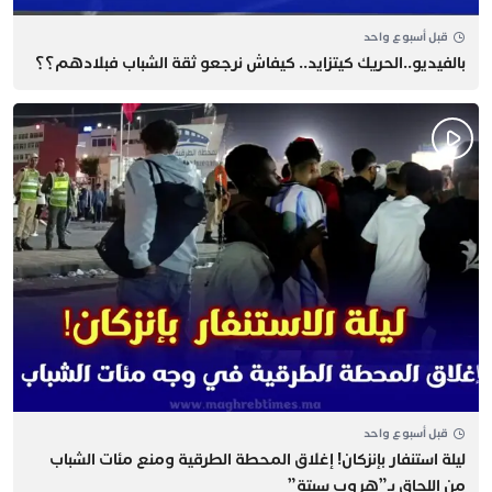
قبل أسبوع واحد
بالفيديو..الحريك كيتزايد.. كيفاش نرجعو ثقة الشباب فبلادهم؟؟
قبل أسبوع واحد
​ليلة استنفار بإنزكان! إغلاق المحطة الطرقية ومنع مئات الشباب
من اللحاق بـ”هروب سبتة”