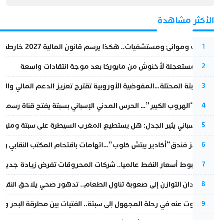
الأكثر مشاهدة
قطارات وموانئ ومستشفيات.. هكذا يرسم قانون المالية 2027 خارطة المغرب المقبل
1
عودة مستعجلة لأخنوش من مايوركا بعد موجة انتقادات واسعة
2
أزمة سبتة المحتلة…المفوضية الأوروبية تقترح تعزيز الدعم المالي والت
3
عملية “الهروب الكبير”… الحرس المدني الإسباني بسبتة يفتح قناة رسمية
4
تقرير إسباني يثير الجدل: هل يستطيع المغرب السيطرة على سبتة ومليلي
5
أزمة تهز فندق“أكادير بيتش كلوب”…اتهامات باقتحام المكتب النقابي وم
6
رغم هبوط أسعار النفط عالميا.. شركات المحروقات تفرض زيادة جديدة
7
من فقدان التوازن إلى صعوبة تناول الطعام.. تدهور صحي يلاحق النقيب ز
8
المسكوت عنه في رحلة المجهول إلى سبتة.. الفتيات بين مطرقة البحر وسن
9