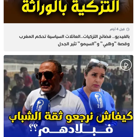
قبل 4 أيام
بالفيديو.. فضائح التزكيات..العائلات السياسية تحكم المغرب
وقصة “وهبي” و”السيمو” تثير الجدل