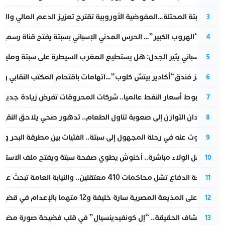
أزمة سبتة المحتلة…المفوضية الأوروبية تقترح تعزيز الدعم المالي والت
3
عملية “الهروب الكبير”… الحرس المدني الإسباني بسبتة يفتح قناة رسمية
4
تقرير إسباني يثير الجدل: هل يستطيع المغرب السيطرة على سبتة ومليلي
5
أزمة تهز فندق“أكادير بيتش كلوب”…اتهامات باقتحام المكتب النقابي وم
6
رغم هبوط أسعار النفط عالميا.. شركات المحروقات تفرض زيادة جديدة
7
من فقدان التوازن إلى صعوبة تناول الطعام.. تدهور صحي يلاحق النقيب ز
8
المسكوت عنه في رحلة المجهول إلى سبتة.. الفتيات بين مطرقة البحر وسن
9
بعد حفل الولاء مباشرة.. أخنوش يطوي صفحة سبتة ويفتح ملف الاستجم
10
مقاطعة الدفاع تشل محاكمات 410 معتقلين.. والنيابة العامة تبحث عن حل قانوني
11
الحكم على المذيعة المصرية سارة خليفة و12 متهما بالإعدام في قضية هزت بلاد الفراعنة
12
بعد انكشاف الحقيقة.. “إل كونفيدينسيال” في قلب فضيحة صورة مضللة
13