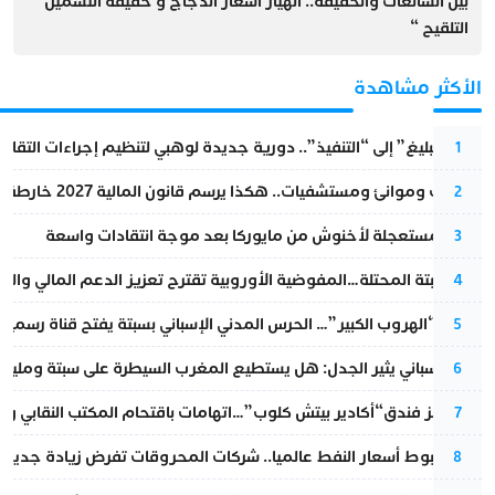
بين الشائعات والحقيقة.. انهيار اسعار الدجاج و حقيقة التسمين ”
التلقيح “
الأكثر مشاهدة
من “التبليغ” إلى “التنفيذ”.. دورية جديدة لوهبي لتنظيم إجراءات التقا
1
قطارات وموانئ ومستشفيات.. هكذا يرسم قانون المالية 2027 خارطة المغرب المقبل
2
عودة مستعجلة لأخنوش من مايوركا بعد موجة انتقادات واسعة
3
أزمة سبتة المحتلة…المفوضية الأوروبية تقترح تعزيز الدعم المالي والت
4
عملية “الهروب الكبير”… الحرس المدني الإسباني بسبتة يفتح قناة رسمية
5
تقرير إسباني يثير الجدل: هل يستطيع المغرب السيطرة على سبتة ومليلي
6
أزمة تهز فندق“أكادير بيتش كلوب”…اتهامات باقتحام المكتب النقابي وم
7
رغم هبوط أسعار النفط عالميا.. شركات المحروقات تفرض زيادة جديدة
8