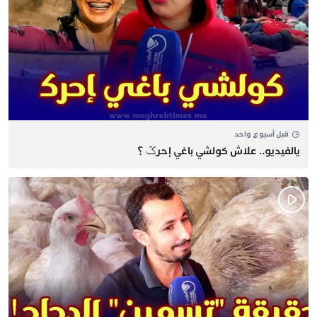
قبل أسبوع واحد
يالفيديو.. علاش كولشي باغي إحرݣ ؟