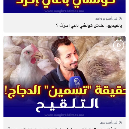
قبل أسبوع واحد
يالفيديو.. علاش كولشي باغي إحرݣ ؟
قبل أسبوعين