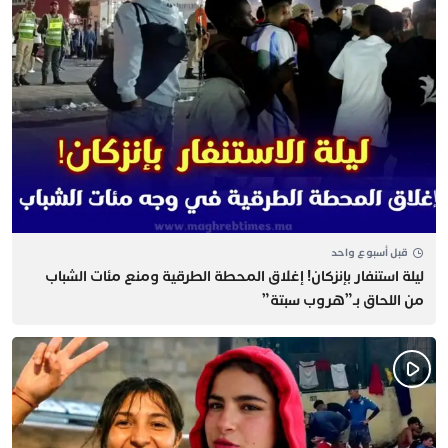
قبل أسبوع واحد
​ليلة استنفار بإنزكان! إغلاق المحطة الطرقية ومنع مئات الشباب
من اللحاق بـ”هروب سبتة”