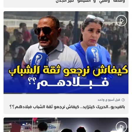
وقصة “وهبي” و”السيمو” تثير الجدل
قبل أسبوع واحد
بالفيديو..الحريك كيتزايد.. كيفاش نرجعو ثقة الشباب فبلادهم؟؟