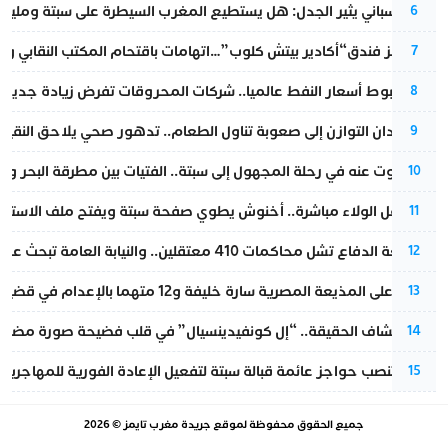
تقرير إسباني يثير الجدل: هل يستطيع المغرب السيطرة على سبتة ومليلي
6
أزمة تهز فندق“أكادير بيتش كلوب”…اتهامات باقتحام المكتب النقابي وم
7
رغم هبوط أسعار النفط عالميا.. شركات المحروقات تفرض زيادة جديدة
8
من فقدان التوازن إلى صعوبة تناول الطعام.. تدهور صحي يلاحق النقيب ز
9
المسكوت عنه في رحلة المجهول إلى سبتة.. الفتيات بين مطرقة البحر وسن
10
بعد حفل الولاء مباشرة.. أخنوش يطوي صفحة سبتة ويفتح ملف الاستجم
11
مقاطعة الدفاع تشل محاكمات 410 معتقلين.. والنيابة العامة تبحث عن حل قانوني
12
الحكم على المذيعة المصرية سارة خليفة و12 متهما بالإعدام في قضية هزت بلاد الفراعنة
13
بعد انكشاف الحقيقة.. “إل كونفيدينسيال” في قلب فضيحة صورة مضللة
14
إسبانيا تنصب حواجز عائمة قبالة سبتة لتفعيل الإعادة الفورية للمهاجرين
15
جميع الحقوق محفوظة لموقع
جريدة مغرب تايمز
© 2026