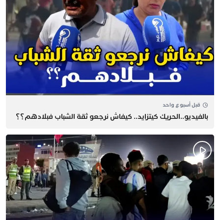
قبل أسبوع واحد
بالفيديو..الحريك كيتزايد.. كيفاش نرجعو ثقة الشباب فبلادهم؟؟