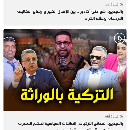
قبل 3 أيام
بالفيديو.. شواطئ أكادير .. بين الإقبال الكبير وارتفاع التكاليف
الازدحام وغلاء الكراء
قبل 5 أيام
بالفيديو.. فضائح التزكيات..العائلات السياسية تحكم المغرب