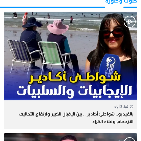
صوت وصورة
قبل 3 أيام
بالفيديو.. شواطئ أكادير .. بين الإقبال الكبير وارتفاع التكاليف
الازدحام وغلاء الكراء