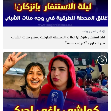
قبل أسبوع واحد
​ليلة استنفار بإنزكان! إغلاق المحطة الطرقية ومنع مئات الشباب
من اللحاق بـ”هروب سبتة”