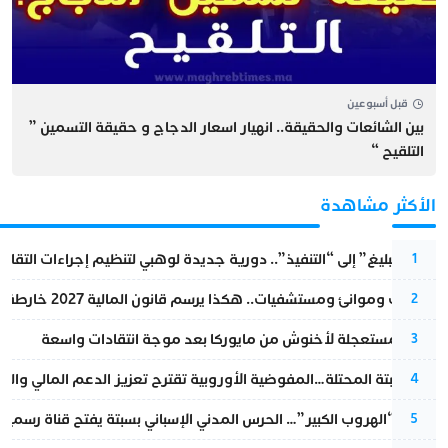
قبل أسبوعين
بين الشائعات والحقيقة.. انهيار اسعار الدجاج و حقيقة التسمين ”
التلقيح “
الأكثر مشاهدة
من “التبليغ” إلى “التنفيذ”.. دورية جديدة لوهبي لتنظيم إجراءات التقا
1
قطارات وموانئ ومستشفيات.. هكذا يرسم قانون المالية 2027 خارطة المغرب المقبل
2
عودة مستعجلة لأخنوش من مايوركا بعد موجة انتقادات واسعة
3
أزمة سبتة المحتلة…المفوضية الأوروبية تقترح تعزيز الدعم المالي والت
4
عملية “الهروب الكبير”… الحرس المدني الإسباني بسبتة يفتح قناة رسمية
5