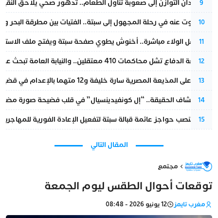
من فقدان التوازن إلى صعوبة تناول الطعام.. تدهور صحي يلاحق النقيب ز
9
المسكوت عنه في رحلة المجهول إلى سبتة.. الفتيات بين مطرقة البحر وسن
10
بعد حفل الولاء مباشرة.. أخنوش يطوي صفحة سبتة ويفتح ملف الاستجم
11
مقاطعة الدفاع تشل محاكمات 410 معتقلين.. والنيابة العامة تبحث عن حل قانوني
12
الحكم على المذيعة المصرية سارة خليفة و12 متهما بالإعدام في قضية هزت بلاد الفراعنة
13
بعد انكشاف الحقيقة.. “إل كونفيدينسيال” في قلب فضيحة صورة مضللة
14
إسبانيا تنصب حواجز عائمة قبالة سبتة لتفعيل الإعادة الفورية للمهاجرين
15
المقال التالي
مجتمع
توقعات أحوال الطقس ليوم الجمعة
مغرب تايمز
12 يونيو 2026 - 08:48