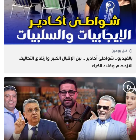
قبل يومين
بالفيديو.. شواطئ أكادير .. بين الإقبال الكبير وارتفاع التكاليف
الازدحام وغلاء الكراء