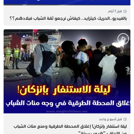
قبل 7 أيام
بالفيديو..الحريك كيتزايد.. كيفاش نرجعو ثقة الشباب فبلادهم؟؟
قبل أسبوع واحد
​ليلة استنفار بإنزكان! إغلاق المحطة الطرقية ومنع مئات الشباب
من اللحاق بـ”هروب سبتة”