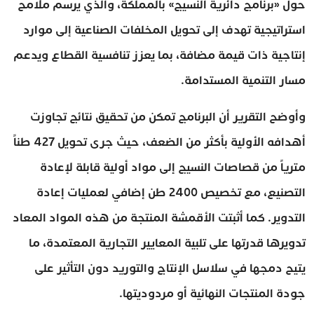
حول «برنامج دائرية النسيج» بالمملكة، والذي يرسم ملامح
استراتيجية تهدف إلى تحويل المخلفات الصناعية إلى موارد
إنتاجية ذات قيمة مضافة، بما يعزز تنافسية القطاع ويدعم
مسار التنمية المستدامة.
وأوضح التقرير أن البرنامج تمكن من تحقيق نتائج تجاوزت
أهدافه الأولية بأكثر من الضعف، حيث جرى تحويل 427 طناً
مترياً من قصاصات النسيج إلى مواد أولية قابلة لإعادة
التصنيع، مع تخصيص 2400 طن إضافي لعمليات إعادة
التدوير. كما أثبتت الأقمشة المنتجة من هذه المواد المعاد
تدويرها قدرتها على تلبية المعايير التجارية المعتمدة، ما
يتيح دمجها في سلاسل الإنتاج والتوريد دون التأثير على
جودة المنتجات النهائية أو مردوديتها.