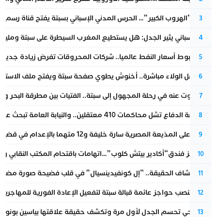
عملية “الهروب الكبير”… الحرس المدني الإسباني بسبتة يفتح قناة رسمية
3
تقرير إسباني يثير الجدل: هل يستطيع المغرب السيطرة على سبتة ومليلي
4
رغم هبوط أسعار النفط عالميا.. شركات المحروقات تفرض زيادة جديدة
5
بعد حفل الولاء مباشرة.. أخنوش يطوي صفحة سبتة ويفتح ملف الاستجم
6
المسكوت عنه في رحلة المجهول إلى سبتة.. الفتيات بين مطرقة البحر وسن
7
مقاطعة الدفاع تشل محاكمات 410 معتقلين.. والنيابة العامة تبحث عن حل قانوني
8
الحكم على المذيعة المصرية سارة خليفة و12 متهما بالإعدام في قضية هزت بلاد الفراعنة
9
أزمة تهز فندق“أكادير بيتش كلوب”…اتهامات باقتحام المكتب النقابي وم
10
بعد انكشاف الحقيقة.. “إل كونفيدينسيال” في قلب فضيحة صورة مضللة
11
إسبانيا تنصب حواجز عائمة قبالة سبتة لتفعيل الإعادة الفورية للمهاجرين
12
نورا فتحي تحسم الجدل لأول مرة وتكشف حقيقة علاقتها بياسين بونو
13