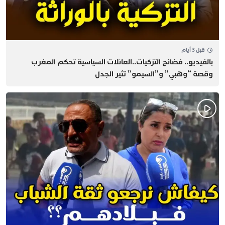
قبل 3 أيام
بالفيديو.. فضائح التزكيات..العائلات السياسية تحكم المغرب
وقصة “وهبي” و”السيمو” تثير الجدل