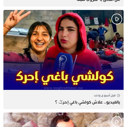
قبل أسبوع واحد
يالفيديو.. علاش كولشي باغي إحرݣ ؟