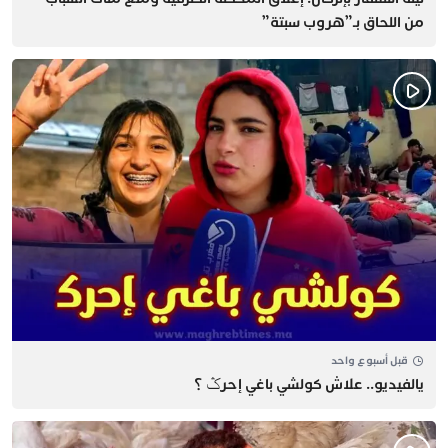
من اللحاق بـ”هروب سبتة”
قبل أسبوع واحد
يالفيديو.. علاش كولشي باغي إحرݣ ؟