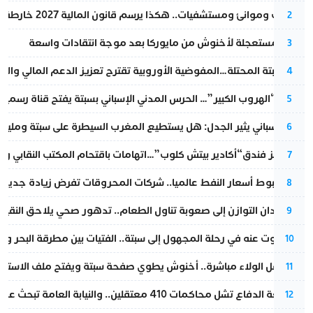
قطارات وموانئ ومستشفيات.. هكذا يرسم قانون المالية 2027 خارطة المغرب المقبل
2
عودة مستعجلة لأخنوش من مايوركا بعد موجة انتقادات واسعة
3
أزمة سبتة المحتلة…المفوضية الأوروبية تقترح تعزيز الدعم المالي والت
4
عملية “الهروب الكبير”… الحرس المدني الإسباني بسبتة يفتح قناة رسمية
5
تقرير إسباني يثير الجدل: هل يستطيع المغرب السيطرة على سبتة ومليلي
6
أزمة تهز فندق“أكادير بيتش كلوب”…اتهامات باقتحام المكتب النقابي وم
7
رغم هبوط أسعار النفط عالميا.. شركات المحروقات تفرض زيادة جديدة
8
من فقدان التوازن إلى صعوبة تناول الطعام.. تدهور صحي يلاحق النقيب ز
9
المسكوت عنه في رحلة المجهول إلى سبتة.. الفتيات بين مطرقة البحر وسن
10
بعد حفل الولاء مباشرة.. أخنوش يطوي صفحة سبتة ويفتح ملف الاستجم
11
مقاطعة الدفاع تشل محاكمات 410 معتقلين.. والنيابة العامة تبحث عن حل قانوني
12