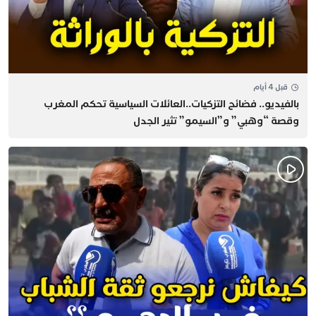
قبل 4 أيام
بالفيديو.. فضائح التزكيات..العائلات السياسية تحكم المغرب
وقصة “وهبي” و”السيمو” تثير الجدل