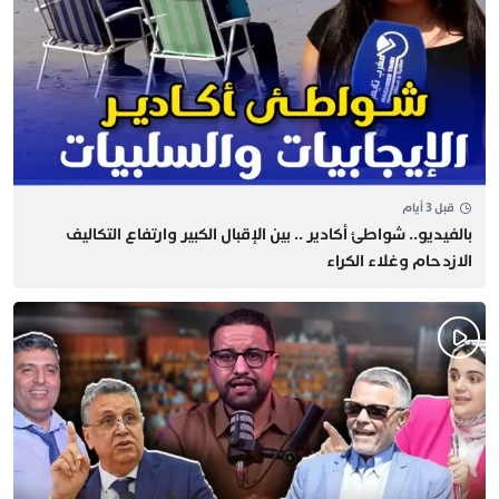
قبل 3 أيام
بالفيديو.. شواطئ أكادير .. بين الإقبال الكبير وارتفاع التكاليف
الازدحام وغلاء الكراء