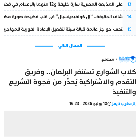
الحكم على المذيعة المصرية سارة خليفة و12 متهما بالإعدام في قضية هزت بلاد الفراعنة
13
بعد انكشاف الحقيقة.. “إل كونفيدينسيال” في قلب فضيحة صورة مضللة
14
إسبانيا تنصب حواجز عائمة قبالة سبتة لتفعيل الإعادة الفورية للمهاجرين
15
المقال التالي
مجتمع
كلاب الشوارع تستنفر البرلمان.. وفريق
التقدم والاشتراكية يُحذّر من فجوة التشريع
والتنفيذ
مغرب تايمز
10 يونيو 2026 - 16:23