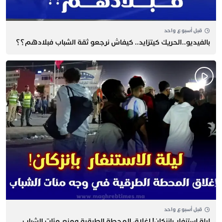
قبل أسبوع واحد
بالفيديو..الحريك كيتزايد.. كيفاش نرجعو ثقة الشباب فبلادهم؟؟
قبل أسبوع واحد
​ليلة استنفار بإنزكان! إغلاق المحطة الطرقية ومنع مئات الشباب