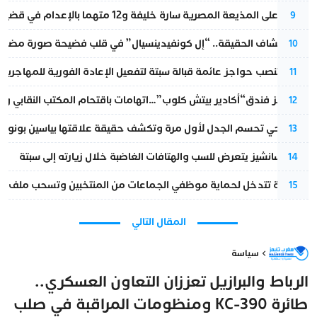
الحكم على المذيعة المصرية سارة خليفة و12 متهما بالإعدام في قضية هزت بلاد الفراعنة
9
بعد انكشاف الحقيقة.. “إل كونفيدينسيال” في قلب فضيحة صورة مضللة
10
إسبانيا تنصب حواجز عائمة قبالة سبتة لتفعيل الإعادة الفورية للمهاجرين
11
أزمة تهز فندق“أكادير بيتش كلوب”…اتهامات باقتحام المكتب النقابي وم
12
نورا فتحي تحسم الجدل لأول مرة وتكشف حقيقة علاقتها بياسين بونو
13
بيدرو سانشيز يتعرض للسب والهتافات الغاضبة خلال زيارته إلى سبتة
14
الداخلية تتدخل لحماية موظفي الجماعات من المنتخبين وتسحب ملف الت
15
المقال التالي
سياسة
الرباط والبرازيل تعززان التعاون العسكري..
طائرة KC-390 ومنظومات المراقبة في صلب