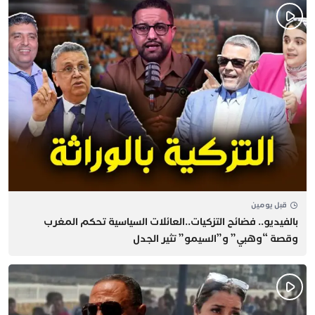
قبل يومين
بالفيديو.. فضائح التزكيات..العائلات السياسية تحكم المغرب
وقصة “وهبي” و”السيمو” تثير الجدل