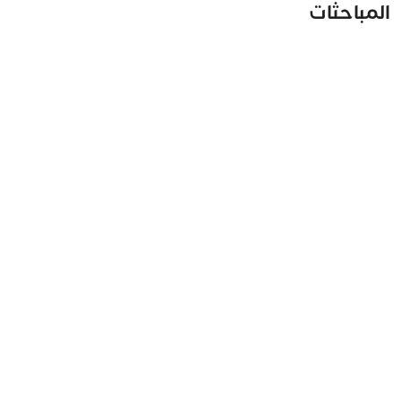
المباحثات
مغرب تايمز
10 يونيو 2026 - 09:11