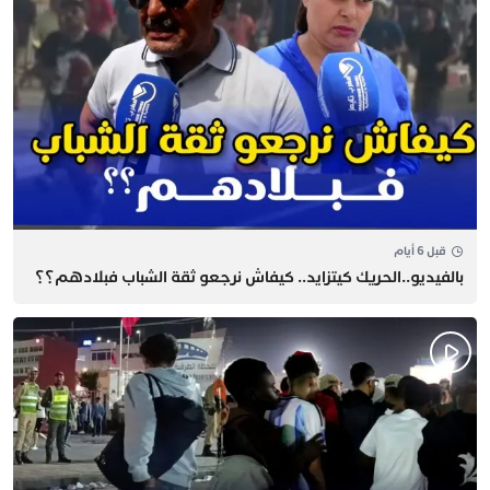
قبل 6 أيام
بالفيديو..الحريك كيتزايد.. كيفاش نرجعو ثقة الشباب فبلادهم؟؟