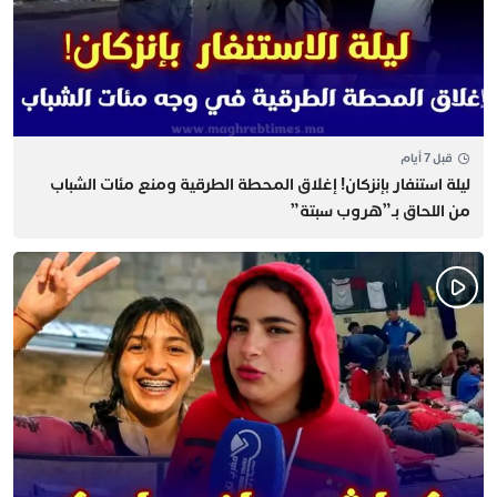
قبل 7 أيام
​ليلة استنفار بإنزكان! إغلاق المحطة الطرقية ومنع مئات الشباب
من اللحاق بـ”هروب سبتة”