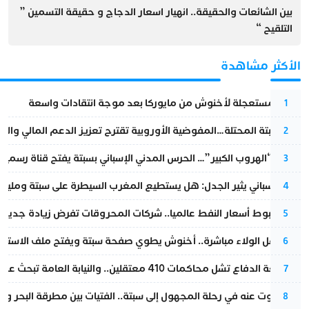
بين الشائعات والحقيقة.. انهيار اسعار الدجاج و حقيقة التسمين ”
التلقيح “
الأكثر مشاهدة
عودة مستعجلة لأخنوش من مايوركا بعد موجة انتقادات واسعة
1
أزمة سبتة المحتلة…المفوضية الأوروبية تقترح تعزيز الدعم المالي والت
2
عملية “الهروب الكبير”… الحرس المدني الإسباني بسبتة يفتح قناة رسمية
3
تقرير إسباني يثير الجدل: هل يستطيع المغرب السيطرة على سبتة ومليلي
4
رغم هبوط أسعار النفط عالميا.. شركات المحروقات تفرض زيادة جديدة
5
بعد حفل الولاء مباشرة.. أخنوش يطوي صفحة سبتة ويفتح ملف الاستجم
6
مقاطعة الدفاع تشل محاكمات 410 معتقلين.. والنيابة العامة تبحث عن حل قانوني
7
المسكوت عنه في رحلة المجهول إلى سبتة.. الفتيات بين مطرقة البحر وسن
8