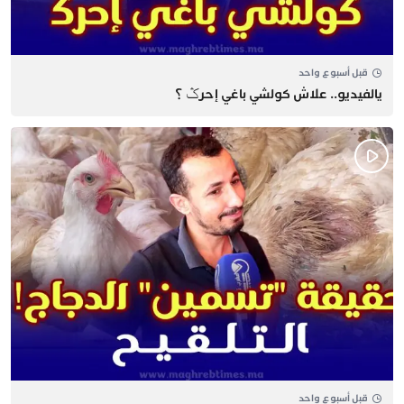
قبل أسبوع واحد
يالفيديو.. علاش كولشي باغي إحرݣ ؟
قبل أسبوع واحد