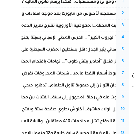
قطارات وموانئ ومستشفيات.. هكذا يرسم قانون المالية 2027 خارطة المغرب المقبل
1
عودة مستعجلة لأخنوش من مايوركا بعد موجة انتقادات واسعة
2
أزمة سبتة المحتلة…المفوضية الأوروبية تقترح تعزيز الدعم المالي والت
3
عملية “الهروب الكبير”… الحرس المدني الإسباني بسبتة يفتح قناة رسمية
4
تقرير إسباني يثير الجدل: هل يستطيع المغرب السيطرة على سبتة ومليل
5
أزمة تهز فندق“أكادير بيتش كلوب”…اتهامات باقتحام المكتب النقابي وم
6
رغم هبوط أسعار النفط عالميا.. شركات المحروقات تفرض زيادة جديد
7
من فقدان التوازن إلى صعوبة تناول الطعام.. تدهور صحي يلاحق النقيب ز
8
المسكوت عنه في رحلة المجهول إلى سبتة.. الفتيات بين مطرقة البحر وس
9
بعد حفل الولاء مباشرة.. أخنوش يطوي صفحة سبتة ويفتح ملف الاستجم
10
مقاطعة الدفاع تشل محاكمات 410 معتقلين.. والنيابة العامة تبحث عن حل قانوني
11
الحكم على المذيعة المصرية سارة خليفة و12 متهما بالإعدام في قضية هزت بلاد الفراعنة
12