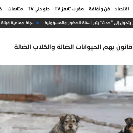
اقتصاد
فن وثقافة
مغرب تايمز TV
طوجني TV
متابعات
خا
ول إلى “حدث” يثير أسئلة الحضور والمسؤولية
نجاة جماعية قبالة سواحل الداخلة..
انون يهم الحيوانات الضالة والكلاب الضالة