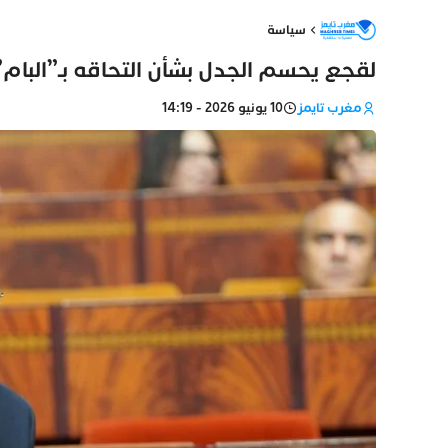
سياسة
لقجع يحسم الجدل بشأن التحاقه بـ”البام” 
مغرب تايمز
10 يونيو 2026 - 14:19