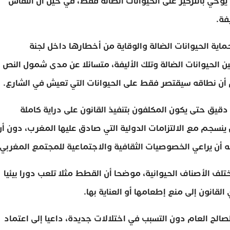
يوحي بالتركيز على الحيوانات الضالة فقط، في حين أن النقاش
فة.
ع القانون رقم 19.25 المتعلق بحماية الحيوانات الضالة والوقاية من أخطارها داخل لجنة
ين الحيوانات الضالة وتلك الأليفة، متسائلا عن مدى شمول النص
 أم أن نطاقه سيقتصر فقط على الحيوانات التي تعيش في الشارع.
يق حتى يكون المكلفون بتنفيذ القانون على دراية كاملة
 ينسجم مع الالتزامات الدولية التي صادق عليها المغرب، دون أن
 أن يراعي الخصوصيات الثقافية والاجتماعية للمجتمع المغربي.
تلف الأصناف الحيوانية، موضحا أن القطط مثلا تلعب دورا بيئيا
القانون إلى منع إطعامها أو العناية بها.
لح العام دون التسبب في اختلالات جديدة، داعيا إلى اعتماد