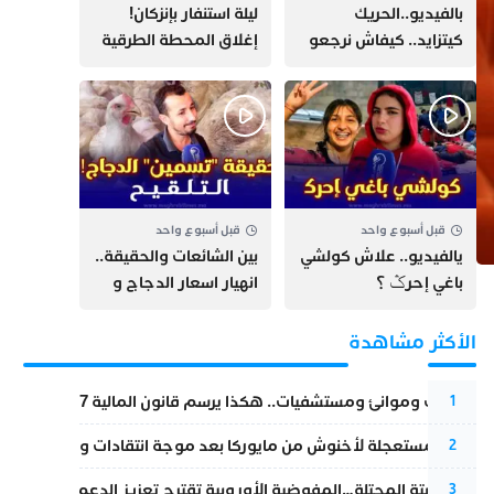
بالفيديو..الحريك
​ليلة استنفار بإنزكان!
كيتزايد.. كيفاش نرجعو
إغلاق المحطة الطرقية
ثقة الشباب فبلادهم؟؟
ومنع مئات الشباب من
اللحاق بـ”هروب سبتة”
قبل أسبوع واحد
قبل أسبوع واحد
يالفيديو.. علاش كولشي
بين الشائعات والحقيقة..
باغي إحرݣ ؟
انهيار اسعار الدجاج و
حقيقة التسمين ”
التلقيح “
الأكثر مشاهدة
قطارات وموانئ ومستشفيات.. هكذا يرسم قانون المالية 2027 خارطة المغرب المقبل
1
عودة مستعجلة لأخنوش من مايوركا بعد موجة انتقادات واسعة
2
أزمة سبتة المحتلة…المفوضية الأوروبية تقترح تعزيز الدعم المالي والت
3