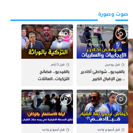
صوت وصورة
قبل يومين
قبل 3 أيام
بالفيديو.. شواطئ أكادير
بالفيديو.. فضائح
.. بين الإقبال الكبير
التزكيات..العائلات
وارتفاع التكاليف
السياسية تحكم المغرب
الازدحام وغلاء الكراء
وقصة “وهبي”
و”السيمو” تثير الجدل
قبل أسبوع واحد
قبل أسبوع واحد