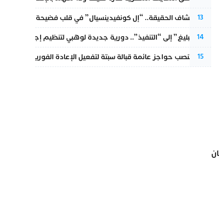
بعد انكشاف الحقيقة.. “إل كونفيدينسيال” في قلب فضيحة صورة مضلل
13
من “التبليغ” إلى “التنفيذ”.. دورية جديدة لوهبي لتنظيم إجراءات التق
14
إسبانيا تنصب حواجز عائمة قبالة سبتة لتفعيل الإعادة الفورية للمهاجرين
15
ان