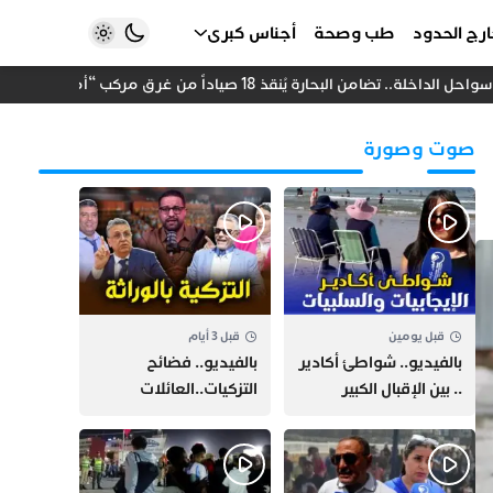
رج الحدود
طب وصحة
أجناس كبرى
 تضامن البحارة يُنقذ 18 صياداً من غرق مركب “أمانة”
استثما
صوت وصورة
قبل يومين
قبل 3 أيام
بالفيديو.. شواطئ أكادير
بالفيديو.. فضائح
.. بين الإقبال الكبير
التزكيات..العائلات
وارتفاع التكاليف
السياسية تحكم المغرب
الازدحام وغلاء الكراء
وقصة “وهبي”
و”السيمو” تثير الجدل