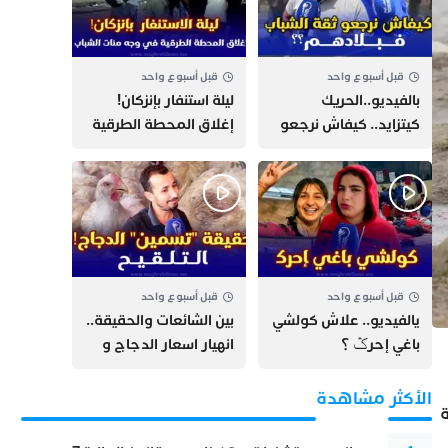
قبل أسبوع واحد
قبل أسبوع واحد
بالفيديو..الحريك
​ليلة استنفار بإنزكان!
كيتزايد.. كيفاش نرجعو
إغلاق المحطة الطرقية
ثقة الشباب فبلادهم؟؟
ومنع مئات الشباب من
اللحاق بـ”هروب سبتة”
قبل أسبوع واحد
قبل أسبوع واحد
يالفيديو.. علاش كولشي
بين الشائعات والحقيقة..
باغي إحرݣ ؟
انهيار اسعار الدجاج و
حقيقة التسمين ”
التلقيح “
الأكثر مشاهدة
ة