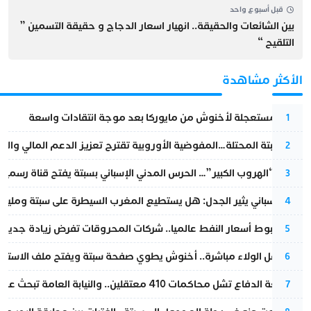
قبل أسبوع واحد
بين الشائعات والحقيقة.. انهيار اسعار الدجاج و حقيقة التسمين ”
التلقيح “
الأكثر مشاهدة
عودة مستعجلة لأخنوش من مايوركا بعد موجة انتقادات واسعة
1
أزمة سبتة المحتلة…المفوضية الأوروبية تقترح تعزيز الدعم المالي والت
2
عملية “الهروب الكبير”… الحرس المدني الإسباني بسبتة يفتح قناة رسمية
3
تقرير إسباني يثير الجدل: هل يستطيع المغرب السيطرة على سبتة ومليلي
4
رغم هبوط أسعار النفط عالميا.. شركات المحروقات تفرض زيادة جديدة
5
بعد حفل الولاء مباشرة.. أخنوش يطوي صفحة سبتة ويفتح ملف الاستجم
6
مقاطعة الدفاع تشل محاكمات 410 معتقلين.. والنيابة العامة تبحث عن حل قانوني
7