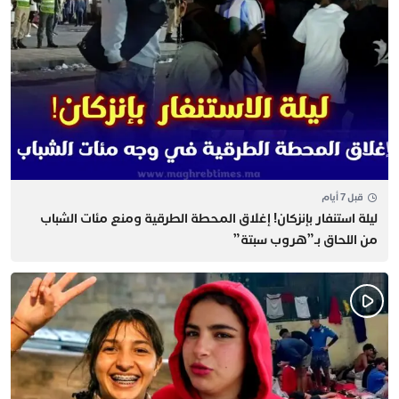
قبل 7 أيام
​ليلة استنفار بإنزكان! إغلاق المحطة الطرقية ومنع مئات الشباب
من اللحاق بـ”هروب سبتة”