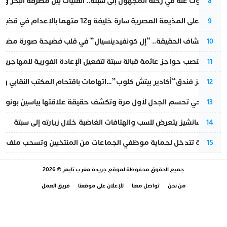
المسكوت عنه في رحلة المجهول إلى سبتة.. الفتيات بين مطرقة البحر وسن
8
الحكم على المذيعة المصرية سارة خليفة و12 متهما بالإعدام في قضية هزت بلاد الفراعنة
9
بعد انكشاف الحقيقة.. “إل كونفيدينسيال” في قلب فضيحة صورة مضللة
10
إسبانيا تنصب حواجز عائمة قبالة سبتة لتفعيل الإعادة الفورية للمهاجرين
11
أزمة تهز فندق“أكادير بيتش كلوب”…اتهامات باقتحام المكتب النقابي وم
12
نورا فتحي تحسم الجدل لأول مرة وتكشف حقيقة علاقتها بياسين بونو
13
بيدرو سانشيز يتعرض للسب والهتافات الغاضبة خلال زيارته إلى سبتة
14
الداخلية تتدخل لحماية موظفي الجماعات من المنتخبين وتسحب ملف الت
15
جميع الحقوق محفوظة لموقع
جريدة مغرب تايمز
© 2026
من نحن
تواصل معنا
للإعلان على موقعنا
فريق العمل