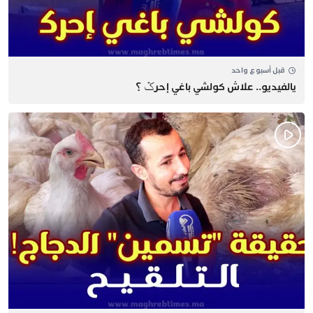
قبل أسبوع واحد
يالفيديو.. علاش كولشي باغي إحرݣ ؟