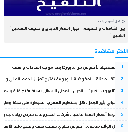
قبل أسبوع واحد
بين الشائعات والحقيقة.. انهيار اسعار الدجاج و حقيقة التسمين ”
التلقيح “
الأكثر مشاهدة
عودة مستعجلة لأخنوش من مايوركا بعد موجة انتقادات واسعة
1
أزمة سبتة المحتلة…المفوضية الأوروبية تقترح تعزيز الدعم المالي والت
2
عملية “الهروب الكبير”… الحرس المدني الإسباني بسبتة يفتح قناة رسمية
3
تقرير إسباني يثير الجدل: هل يستطيع المغرب السيطرة على سبتة ومليلي
4
رغم هبوط أسعار النفط عالميا.. شركات المحروقات تفرض زيادة جديدة
5
بعد حفل الولاء مباشرة.. أخنوش يطوي صفحة سبتة ويفتح ملف الاستجم
6