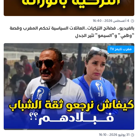
4 أغسطس 2026 - 16:40
بالفيديو.. فضائح التزكيات..العائلات السياسية تحكم المغرب وقصة
“وهبي” و”السيمو” تثير الجدل
مغرب تايمز TV
31 يوليو 2026 - 16:10