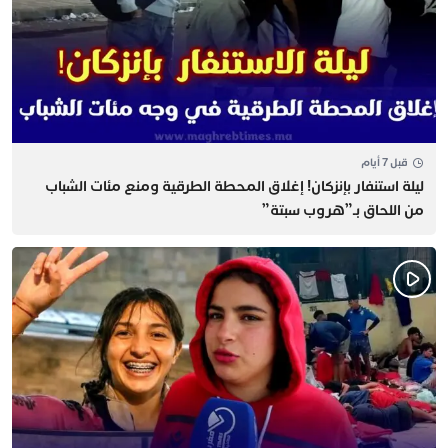
قبل 7 أيام
​ليلة استنفار بإنزكان! إغلاق المحطة الطرقية ومنع مئات الشباب
من اللحاق بـ”هروب سبتة”