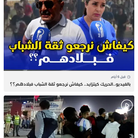
قبل 6 أيام
بالفيديو..الحريك كيتزايد.. كيفاش نرجعو ثقة الشباب فبلادهم؟؟