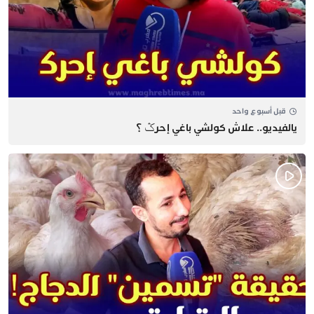
قبل أسبوع واحد
يالفيديو.. علاش كولشي باغي إحرݣ ؟