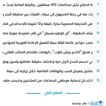
مقاطعة الدفاع تشل محاكمات 410 معتقلين.. والنيابة العامة تبحث عن حل قانوني
7
المسكوت عنه في رحلة المجهول إلى سبتة.. الفتيات بين مطرقة البحر وسن
8
الحكم على المذيعة المصرية سارة خليفة و12 متهما بالإعدام في قضية هزت بلاد الفراعنة
9
بعد انكشاف الحقيقة.. “إل كونفيدينسيال” في قلب فضيحة صورة مضللة
10
إسبانيا تنصب حواجز عائمة قبالة سبتة لتفعيل الإعادة الفورية للمهاجرين
11
أزمة تهز فندق“أكادير بيتش كلوب”…اتهامات باقتحام المكتب النقابي وم
12
نورا فتحي تحسم الجدل لأول مرة وتكشف حقيقة علاقتها بياسين بونو
13
بيدرو سانشيز يتعرض للسب والهتافات الغاضبة خلال زيارته إلى سبتة
14
الداخلية تتدخل لحماية موظفي الجماعات من المنتخبين وتسحب ملف الت
15
المقال التالي
طب وصحة