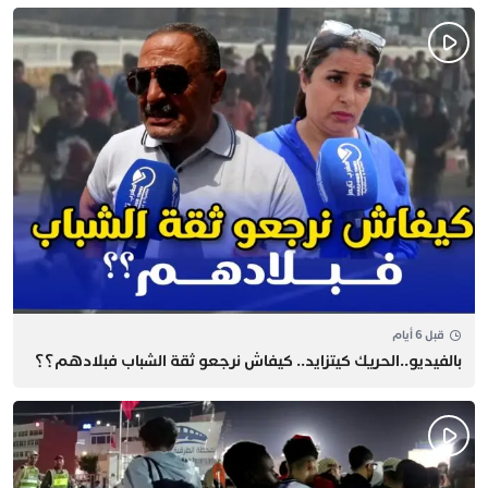
قبل 6 أيام
بالفيديو..الحريك كيتزايد.. كيفاش نرجعو ثقة الشباب فبلادهم؟؟