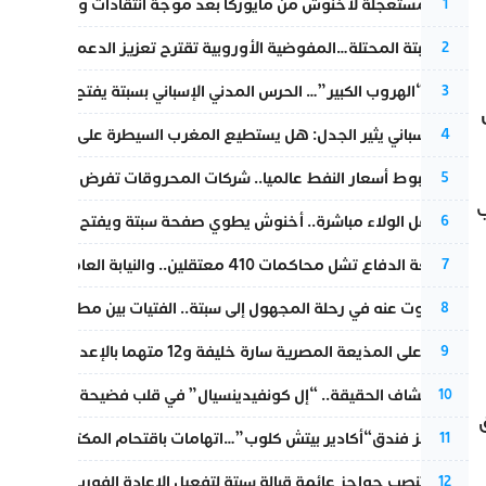
عودة مستعجلة لأخنوش من مايوركا بعد موجة انتقادات واسعة
1
أزمة سبتة المحتلة…المفوضية الأوروبية تقترح تعزيز الدعم المالي والت
2
عملية “الهروب الكبير”… الحرس المدني الإسباني بسبتة يفتح قناة رسمية
3
تقرير إسباني يثير الجدل: هل يستطيع المغرب السيطرة على سبتة ومليل
4
رغم هبوط أسعار النفط عالميا.. شركات المحروقات تفرض زيادة جديد
5
قارب
بعد حفل الولاء مباشرة.. أخنوش يطوي صفحة سبتة ويفتح ملف الاستجم
6
مقاطعة الدفاع تشل محاكمات 410 معتقلين.. والنيابة العامة تبحث عن حل قانوني
7
المسكوت عنه في رحلة المجهول إلى سبتة.. الفتيات بين مطرقة البحر وس
8
الحكم على المذيعة المصرية سارة خليفة و12 متهما بالإعدام في قضية هزت بلاد الفراعنة
9
بعد انكشاف الحقيقة.. “إل كونفيدينسيال” في قلب فضيحة صورة مضلل
10
انطلاق
أزمة تهز فندق“أكادير بيتش كلوب”…اتهامات باقتحام المكتب النقابي وم
11
إسبانيا تنصب حواجز عائمة قبالة سبتة لتفعيل الإعادة الفورية للمهاجرين
12