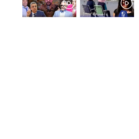
قبل يوم واحد
قبل يومين
بالفيديو.. شواطئ أكادير
بالفيديو.. فضائح
.. بين الإقبال الكبير
التزكيات..العائلات
وارتفاع التكاليف
السياسية تحكم المغرب
الازدحام وغلاء الكراء
وقصة “وهبي”
و”السيمو” تثير الجدل
قبل 6 أيام
قبل أسبوع واحد
بالفيديو..الحريك
​ليلة استنفار بإنزكان!
كيتزايد.. كيفاش نرجعو
إغلاق المحطة الطرقية
ثقة الشباب فبلادهم؟؟
ومنع مئات الشباب من
اللحاق بـ”هروب سبتة”