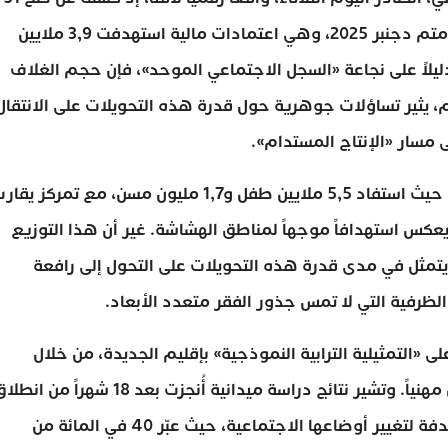
مليار درهم خلال الفترة الممتدة من دجنبر 2023 إلى متم دجنبر 2025، وهي اعتمادات مالية استهدفت 3,9 ملايين
 دليلاً على نجاعة «السجل الاجتماعي الموحد»، فإن حجم الغلاف
تج الداخلي الخام، يثير تساؤلات جوهرية حول قدرة هذه التحويلات على الانتقال
 مسار «الإنتاج المستدام».
وتتجلى دلالات هذا التوزيع أيضاً في المعطيات ذاتها، حيث استفاد 5,5 ملايين طفل و1,7 مليون مسن، مع تمركز ي
 يعكس استهدافاً موجهاً لمناطق الهشاشة. غير أن هذا التوزيع
يتمثل في مدى قدرة هذه التحويلات على التحول إلى رافعة
ت الظرفية التي لا تمس جذور الفقر متعدد الأبعاد.
ى «التمثيلية الترابية النموذجية» بإقليم الجديدة، من خلال
اعتماد مقاربة مواكبة فردية تروم إدماج المستفيدين مهنياً. وتشير نتائج دراسة ميدانية أُنجزت بعد 18 شهراً من 
البرنامج إلى وجود قابلية ملموسة لدى الفئات المستهدفة لتغيير أوضاعها الاجتماعية، حيث عبّر 40 في المائة من