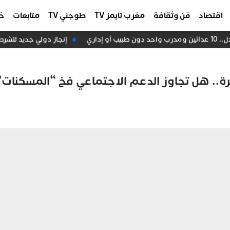
اقتصاد
فن وثقافة
مغرب تايمز TV
طوجني TV
متابعات
خا
اري
إنجاز دولي جديد للشرطة 
ر درهم لـ3,9 ملايين أسرة.. هل تجاوز الدعم الاجتماعي فخ “المسكنات