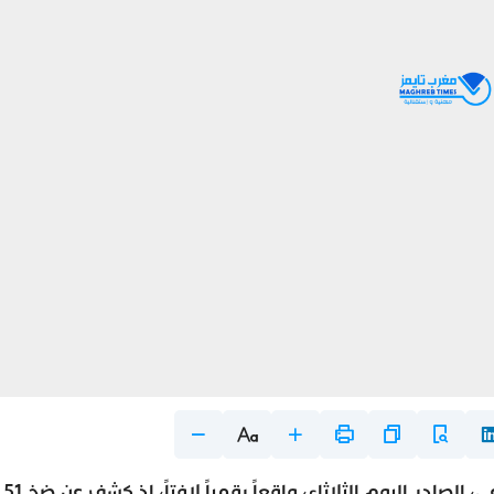
يفرض التقرير السنوي للوكالة الوطنية للدعم الاجتماعي، الصادر اليوم الثلاثاء، واقعاً رقمياً لافتاً، إذ كشف عن ضخ 51