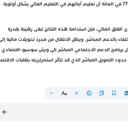
المستفيدين عن رغبتهم في مواكبة مهنية، فيما اعتبر 77 في المائة أن تعليم أبنائهم في التعليم العالي يشكل أولوية
 في مستوى القلق المالي، فإن استدامة هذه النتائج تبقى رهينة بقدرة
كتفاء بالدعم المباشر. ويظل الانتقال من مجرد تحويلات مالية إلى
حول برنامج الدعم الاجتماعي المباشر إلى ورش سوسيو-اقتصادي
دود التمويل المباشر الذي قد تتأثر استمراريته بتقلبات الاقتصا