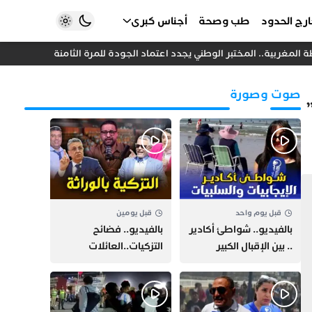
رج الحدود
طب وصحة
أجناس كبرى
المغربية.. المختبر الوطني يجدد اعتماد الجودة للمرة الثامنة
خلاف داخ
صوت وصورة
”
قبل يوم واحد
قبل يومين
بالفيديو.. شواطئ أكادير
بالفيديو.. فضائح
.. بين الإقبال الكبير
التزكيات..العائلات
وارتفاع التكاليف
السياسية تحكم المغرب
الازدحام وغلاء الكراء
وقصة “وهبي”
و”السيمو” تثير الجدل