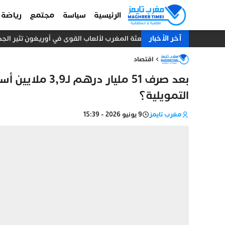
الرئيسية
سياسة
مجتمع
رياضة
آخر الأخبار
بعثة المغرب لألعاب القوى في أوريغون تثير الجدل.. 10 عدائين ومدرب واحد دون طبيب أو إد
اقتصاد
بعد صرف 51 مليا
التمويلية؟
مغرب تايمز
9 يونيو 2026 - 15:39