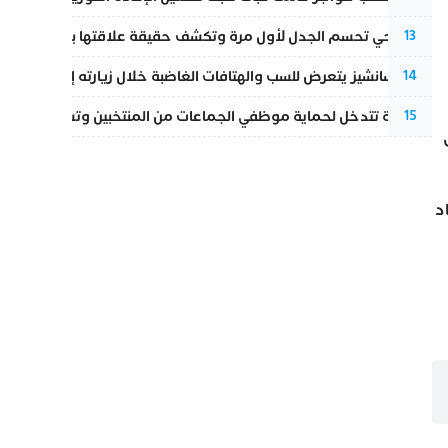
نورا فتحي تحسم الجدل لأول مرة وتكشف حقيقة علاقتها بياسين بونو
13
بيدرو سانشيز يتعرض للسب والهتافات الغاضبة خلال زيارته إلى سبتة
14
الداخلية تتدخل لحماية موظفي الجماعات من المنتخبين وتسحب ملف الت
15
د