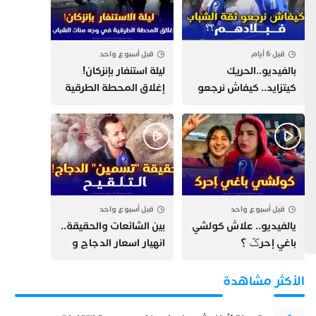
قبل 6 أيام
قبل أسبوع واحد
بالفيديو..الحريك
​ليلة استنفار بإنزكان!
كيتزايد.. كيفاش نرجعو
إغلاق المحطة الطرقية
ثقة الشباب فبلادهم؟؟
ومنع مئات الشباب من
اللحاق بـ”هروب سبتة”
قبل أسبوع واحد
قبل أسبوع واحد
يالفيديو.. علاش كولشي
بين الشائعات والحقيقة..
باغي إحرݣ ؟
انهيار اسعار الدجاج و
حقيقة التسمين ”
التلقيح “
الأكثر مشاهدة