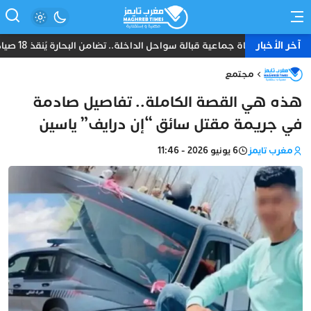
آخر الأخبار
نجاة جماعية قبالة سواحل الداخلة.. تضامن البحارة يُنقذ 18 صياداً من غرق مركب “أمانة”
مجتمع
هذه هي القصة الكاملة.. تفاصيل صادمة
في جريمة مقتل سائق “إن درايف” ياسين
مغرب تايمز
6 يونيو 2026 - 11:46