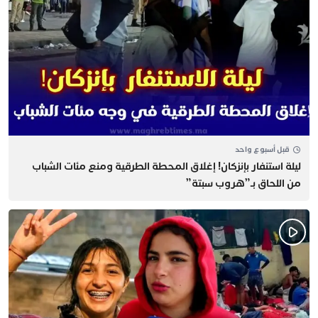
قبل أسبوع واحد
​ليلة استنفار بإنزكان! إغلاق المحطة الطرقية ومنع مئات الشباب
من اللحاق بـ”هروب سبتة”