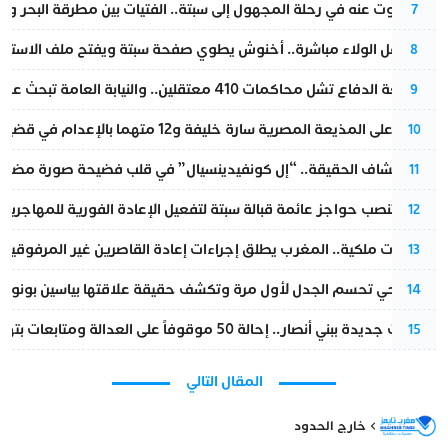
المسكوت عنه في رحلة المجهول إلى سبتة.. الفتيات بين مطرقة البحر وسن
7
بعد حفل الولاء مباشرة.. أخنوش يطوي صفحة سبتة ويفتح ملف الاستجم
8
مقاطعة الدفاع تشل محاكمات 410 معتقلين.. والنيابة العامة تبحث عن حل قانوني
9
الحكم على المذيعة المصرية سارة خليفة و12 متهما بالإعدام في قضية هزت بلاد الفراعنة
10
بعد انكشاف الحقيقة.. “إل كونفيدينسيال” في قلب فضيحة صورة مضللة
11
إسبانيا تنصب حواجز عائمة قبالة سبتة لتفعيل الإعادة الفورية للمهاجرين
12
بتعليمات ملكية.. المغرب يطلق إجراءات إعادة القاصرين غير المرفوقين 
13
نورا فتحي تحسم الجدل لأول مرة وتكشف حقيقة علاقتها بياسين بونو
14
تطورات جديدة ببني أنصار.. إحالة 50 موقوفاً على العدالة ومتابعات بتهم ثقيلة
15
المقال التالي
خارج الحدود