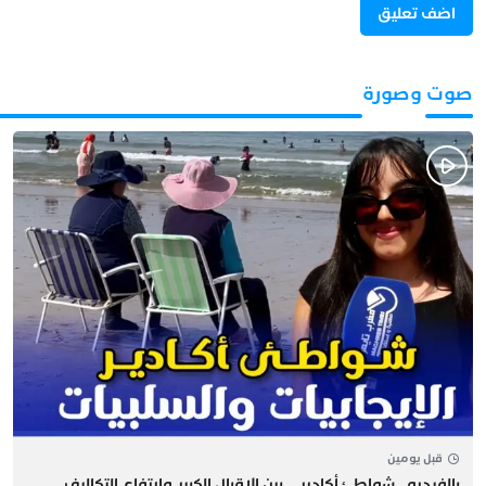
صوت وصورة
قبل يومين
بالفيديو.. شواطئ أكادير .. بين الإقبال الكبير وارتفاع التكاليف