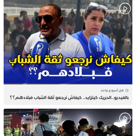
قبل أسبوع واحد
بالفيديو..الحريك كيتزايد.. كيفاش نرجعو ثقة الشباب فبلادهم؟؟