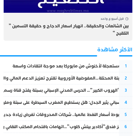
قبل أسبوع واحد
بين الشائعات والحقيقة.. انهيار اسعار الدجاج و حقيقة التسمين ”
التلقيح “
الأكثر مشاهدة
عودة مستعجلة لأخنوش من مايوركا بعد موجة انتقادات واسعة
1
أزمة سبتة المحتلة…المفوضية الأوروبية تقترح تعزيز الدعم المالي والت
2
عملية “الهروب الكبير”… الحرس المدني الإسباني بسبتة يفتح قناة رسمية
3
تقرير إسباني يثير الجدل: هل يستطيع المغرب السيطرة على سبتة ومليلي
4
رغم هبوط أسعار النفط عالميا.. شركات المحروقات تفرض زيادة جديدة
5
أزمة تهز فندق“أكادير بيتش كلوب”…اتهامات باقتحام المكتب النقابي وم
6