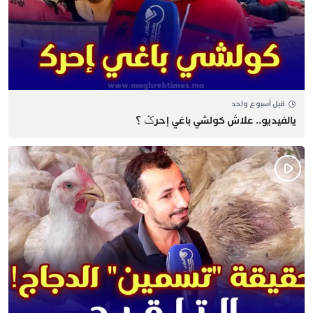
قبل أسبوع واحد
يالفيديو.. علاش كولشي باغي إحرݣ ؟