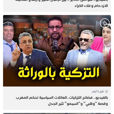
الازدحام وغلاء الكراء
قبل 3 أيام
بالفيديو.. فضائح التزكيات..العائلات السياسية تحكم المغرب
وقصة “وهبي” و”السيمو” تثير الجدل