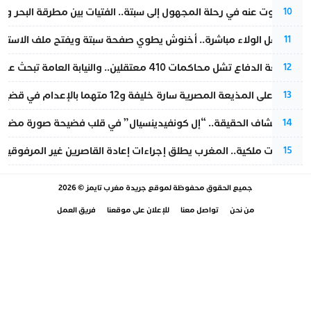
المسكوت عنه في رحلة المجهول إلى سبتة.. الفتيات بين مطرقة البحر وسن
10
بعد حفل الولاء مباشرة.. أخنوش يطوي صفحة سبتة ويفتح ملف الاستجم
11
مقاطعة الدفاع تشل محاكمات 410 معتقلين.. والنيابة العامة تبحث عن حل قانوني
12
الحكم على المذيعة المصرية سارة خليفة و12 متهما بالإعدام في قضية هزت بلاد الفراعنة
13
بعد انكشاف الحقيقة.. “إل كونفيدينسيال” في قلب فضيحة صورة مضللة
14
بتعليمات ملكية.. المغرب يطلق إجراءات إعادة القاصرين غير المرفوقين 
15
جميع الحقوق محفوظة لموقع
جريدة مغرب تايمز
© 2026
من نحن
تواصل معنا
للإعلان على موقعنا
فريق العمل