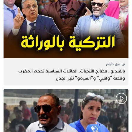
قبل 5 أيام
بالفيديو.. فضائح التزكيات..العائلات السياسية تحكم المغرب
وقصة “وهبي” و”السيمو” تثير الجدل