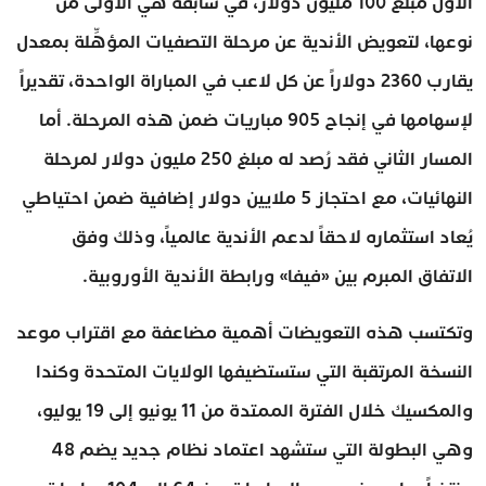
الأول مبلغ 100 مليون دولار، في سابقة هي الأولى من
نوعها، لتعويض الأندية عن مرحلة التصفيات المؤهِّلة بمعدل
يقارب 2360 دولاراً عن كل لاعب في المباراة الواحدة، تقديراً
لإسهامها في إنجاح 905 مباريات ضمن هذه المرحلة. أما
المسار الثاني فقد رُصد له مبلغ 250 مليون دولار لمرحلة
النهائيات، مع احتجاز 5 ملايين دولار إضافية ضمن احتياطي
يُعاد استثماره لاحقاً لدعم الأندية عالمياً، وذلك وفق
الاتفاق المبرم بين «فيفا» ورابطة الأندية الأوروبية.
وتكتسب هذه التعويضات أهمية مضاعفة مع اقتراب موعد
النسخة المرتقبة التي ستستضيفها الولايات المتحدة وكندا
والمكسيك خلال الفترة الممتدة من 11 يونيو إلى 19 يوليو،
وهي البطولة التي ستشهد اعتماد نظام جديد يضم 48