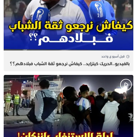
قبل أسبوع واحد
بالفيديو..الحريك كيتزايد.. كيفاش نرجعو ثقة الشباب فبلادهم؟؟