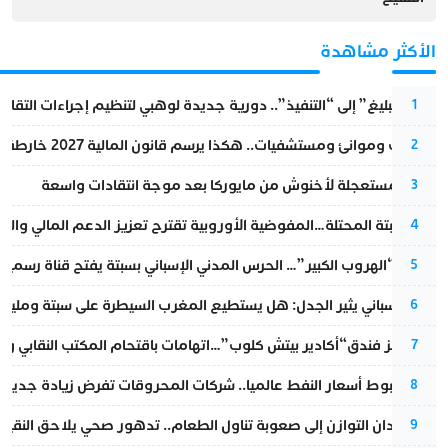
الأكثر مشاهدة
من “التبليغ” إلى “التنفيذ”.. دورية جديدة لوهبي لتنظيم إجراءات التقا
1
قطارات وموانئ ومستشفيات.. هكذا يرسم قانون المالية 2027 خارطة المغرب المقبل
2
عودة مستعجلة لأخنوش من مايوركا بعد موجة انتقادات واسعة
3
أزمة سبتة المحتلة…المفوضية الأوروبية تقترح تعزيز الدعم المالي والت
4
عملية “الهروب الكبير”… الحرس المدني الإسباني بسبتة يفتح قناة رسمية
5
تقرير إسباني يثير الجدل: هل يستطيع المغرب السيطرة على سبتة ومليلي
6
أزمة تهز فندق“أكادير بيتش كلوب”…اتهامات باقتحام المكتب النقابي وم
7
رغم هبوط أسعار النفط عالميا.. شركات المحروقات تفرض زيادة جديدة
8
من فقدان التوازن إلى صعوبة تناول الطعام.. تدهور صحي يلاحق النقيب ز
9