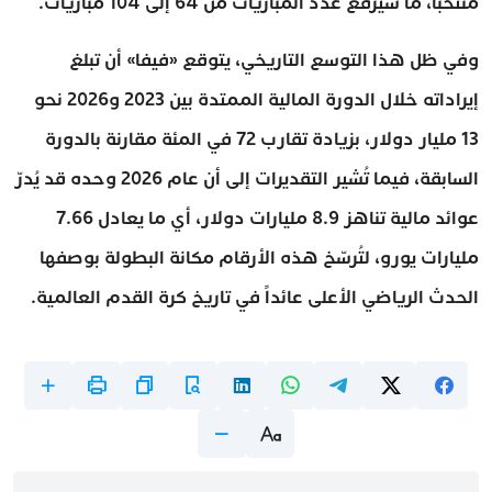
منتخباً، ما سيرفع عدد المباريات من 64 إلى 104 مباريات.
وفي ظل هذا التوسع التاريخي، يتوقع «فيفا» أن تبلغ
إيراداته خلال الدورة المالية الممتدة بين 2023 و2026 نحو
13 مليار دولار، بزيادة تقارب 72 في المئة مقارنة بالدورة
السابقة، فيما تُشير التقديرات إلى أن عام 2026 وحده قد يُدرّ
عوائد مالية تناهز 8.9 مليارات دولار، أي ما يعادل 7.66
مليارات يورو، لتُرسّخ هذه الأرقام مكانة البطولة بوصفها
الحدث الرياضي الأعلى عائداً في تاريخ كرة القدم العالمية.