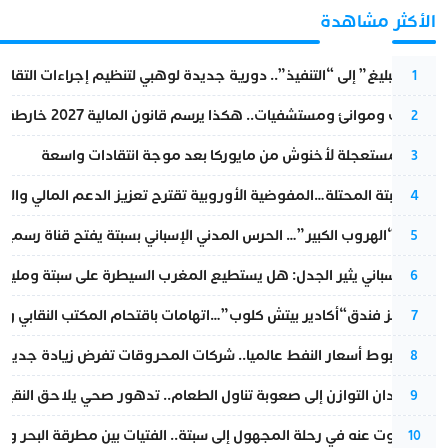
الأكثر مشاهدة
من “التبليغ” إلى “التنفيذ”.. دورية جديدة لوهبي لتنظيم إجراءات التقا
1
قطارات وموانئ ومستشفيات.. هكذا يرسم قانون المالية 2027 خارطة المغرب المقبل
2
عودة مستعجلة لأخنوش من مايوركا بعد موجة انتقادات واسعة
3
أزمة سبتة المحتلة…المفوضية الأوروبية تقترح تعزيز الدعم المالي والت
4
عملية “الهروب الكبير”… الحرس المدني الإسباني بسبتة يفتح قناة رسمية
5
تقرير إسباني يثير الجدل: هل يستطيع المغرب السيطرة على سبتة ومليلي
6
أزمة تهز فندق“أكادير بيتش كلوب”…اتهامات باقتحام المكتب النقابي وم
7
رغم هبوط أسعار النفط عالميا.. شركات المحروقات تفرض زيادة جديدة
8
من فقدان التوازن إلى صعوبة تناول الطعام.. تدهور صحي يلاحق النقيب ز
9
المسكوت عنه في رحلة المجهول إلى سبتة.. الفتيات بين مطرقة البحر وسن
10