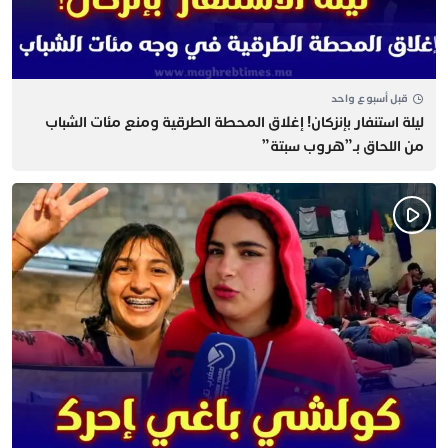
قبل أسبوع واحد
​ليلة استنفار بإنزكان! إغلاق المحطة الطرقية ومنع مئات الشباب
من اللحاق بـ”هروب سبتة”