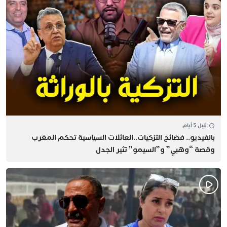
قبل 5 أيام
بالفيديو.. فضائح التزكيات..العائلات السياسية تحكم المغرب
وقصة “وهبي” و”السيمو” تثير الجدل