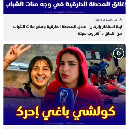
قبل أسبوع واحد
​ليلة استنفار بإنزكان! إغلاق المحطة الطرقية ومنع مئات الشباب
من اللحاق بـ”هروب سبتة”