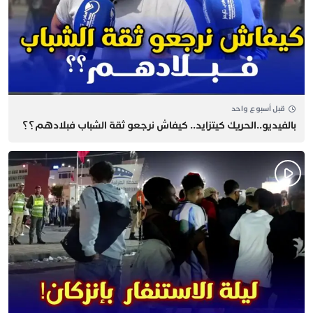
قبل أسبوع واحد
بالفيديو..الحريك كيتزايد.. كيفاش نرجعو ثقة الشباب فبلادهم؟؟