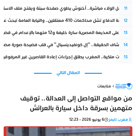
بعد حفل الولاء مباشرة.. أخنوش يطوي صفحة سبتة ويفتح ملف الاستجم
11
مقاطعة الدفاع تشل محاكمات 410 معتقلين.. والنيابة العامة تبحث عن حل قانوني
12
الحكم على المذيعة المصرية سارة خليفة و12 متهما بالإعدام في قضية هزت بلاد الفراعنة
13
بعد انكشاف الحقيقة.. “إل كونفيدينسيال” في قلب فضيحة صورة مضللة
14
بتعليمات ملكية.. المغرب يطلق إجراءات إعادة القاصرين غير المرفوقين 
15
المقال التالي
متابعات
من مواقع التواصل إلى العدالة.. توقيف
متهمين بسرقة داخل سيارة بالعرائش
مغرب تايمز
6 يونيو 2026 - 12:23