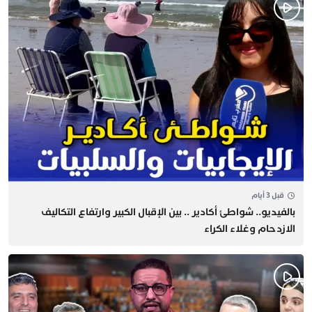
قبل 3 أيام
بالفيديو.. شواطئ أكادير .. بين الإقبال الكبير وارتفاع التكاليف
الازدحام وغلاء الكراء