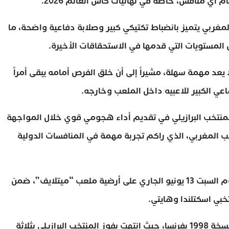
 أي منافس، خاصة في نهائيات كأس العالم 2026.
مغربي يتميز بانضباط تكتيكي كبير وصلابة دفاعية واضحة، ما
المستويات التي قدمها في الاستحقاقات الأخيرة.
يعد مهمة سهلة، مشيراً إلى أن خلق الفرص أمامه يبقى أمراً
عي الكبير للاعبيه داخل الملعب وخارجه.
 المنتخب البرازيلي في تقديم أداء هجومي قوي خلال المواجهة
خب المغربي، الذي راكم تجربة مهمة في المنافسات الدولية
ومن المنتظر أن يلتقي المنتخبان البرازيلي والمغربي يوم السبت 13 يونيو الجاري على أرضية ملعب “ميتلايف”، ضمن
تخبي اسكتلندا وهايتي.
وتعود آخر مواجهة بين الطرفين في كأس العالم إلى نسخة 1998 بفرنسا، حيث انتهت بفوز المنتخب البرازيلي بثلاثة