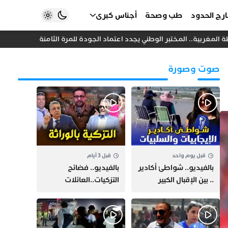
رج الحدود
طب وصحة
أجناس كبرى
لمغربية.. المختبر الوطني يجدد اعتماد الجودة للمرة الثامنة
خلاف داخل
صوت وصورة
قبل يوم واحد
قبل 3 أيام
بالفيديو.. شواطئ أكادير
بالفيديو.. فضائح
.. بين الإقبال الكبير
التزكيات..العائلات
وارتفاع التكاليف
السياسية تحكم المغرب
الازدحام وغلاء الكراء
وقصة “وهبي”
و”السيمو” تثير الجدل