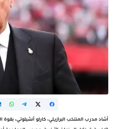
أشاد مدرب المنتخب البرازيلي، كارلو أنشيلوتي، بقوة ال