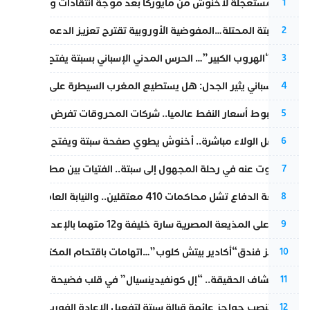
عودة مستعجلة لأخنوش من مايوركا بعد موجة انتقادات واسعة
1
أزمة سبتة المحتلة…المفوضية الأوروبية تقترح تعزيز الدعم المالي والت
2
عملية “الهروب الكبير”… الحرس المدني الإسباني بسبتة يفتح قناة رسمية
3
تقرير إسباني يثير الجدل: هل يستطيع المغرب السيطرة على سبتة ومليل
4
رغم هبوط أسعار النفط عالميا.. شركات المحروقات تفرض زيادة جديد
5
بعد حفل الولاء مباشرة.. أخنوش يطوي صفحة سبتة ويفتح ملف الاستجم
6
المسكوت عنه في رحلة المجهول إلى سبتة.. الفتيات بين مطرقة البحر وس
7
مقاطعة الدفاع تشل محاكمات 410 معتقلين.. والنيابة العامة تبحث عن حل قانوني
8
الحكم على المذيعة المصرية سارة خليفة و12 متهما بالإعدام في قضية هزت بلاد الفراعنة
9
أزمة تهز فندق“أكادير بيتش كلوب”…اتهامات باقتحام المكتب النقابي وم
10
بعد انكشاف الحقيقة.. “إل كونفيدينسيال” في قلب فضيحة صورة مضلل
11
إسبانيا تنصب حواجز عائمة قبالة سبتة لتفعيل الإعادة الفورية للمهاجرين
12