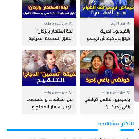
قبل 7 أيام
قبل أسبوع واحد
بالفيديو..الحريك
​ليلة استنفار بإنزكان!
كيتزايد.. كيفاش نرجعو
إغلاق المحطة الطرقية
ثقة الشباب فبلادهم؟؟
ومنع مئات الشباب من
اللحاق بـ”هروب سبتة”
قبل أسبوع واحد
قبل أسبوع واحد
يالفيديو.. علاش كولشي
بين الشائعات والحقيقة..
باغي إحرݣ ؟
انهيار اسعار الدجاج و
حقيقة التسمين ”
التلقيح “
الأكثر مشاهدة