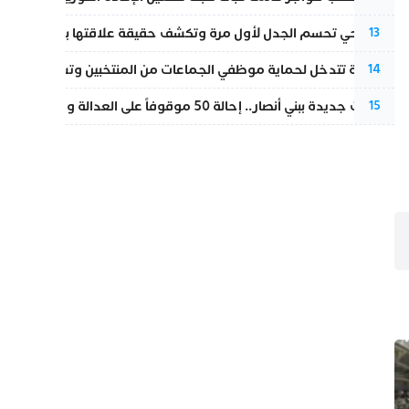
نورا فتحي تحسم الجدل لأول مرة وتكشف حقيقة علاقتها بياسين بونو
13
الداخلية تتدخل لحماية موظفي الجماعات من المنتخبين وتسحب ملف الت
14
تطورات جديدة ببني أنصار.. إحالة 50 موقوفاً على العدالة ومتابعات بتهم ثقيلة
15