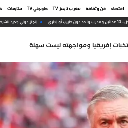
اقتصاد
فن وثقافة
مغرب تايمز TV
طوجني TV
متابعات
خا
اري
إنجاز دولي جديد للشرطة ا
تخبات إفريقيا ومواجهته ليست سهلة