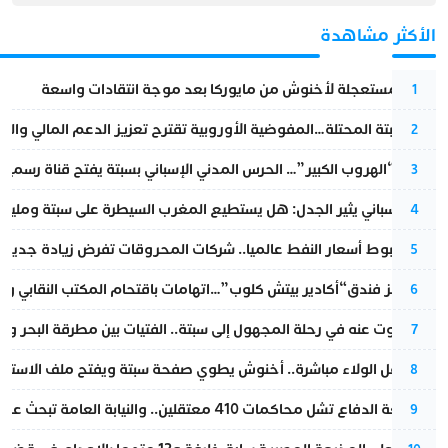
الأكثر مشاهدة
عودة مستعجلة لأخنوش من مايوركا بعد موجة انتقادات واسعة
1
أزمة سبتة المحتلة…المفوضية الأوروبية تقترح تعزيز الدعم المالي والت
2
عملية “الهروب الكبير”… الحرس المدني الإسباني بسبتة يفتح قناة رسمية
3
تقرير إسباني يثير الجدل: هل يستطيع المغرب السيطرة على سبتة ومليلي
4
رغم هبوط أسعار النفط عالميا.. شركات المحروقات تفرض زيادة جديدة
5
أزمة تهز فندق“أكادير بيتش كلوب”…اتهامات باقتحام المكتب النقابي وم
6
المسكوت عنه في رحلة المجهول إلى سبتة.. الفتيات بين مطرقة البحر وسن
7
بعد حفل الولاء مباشرة.. أخنوش يطوي صفحة سبتة ويفتح ملف الاستجم
8
مقاطعة الدفاع تشل محاكمات 410 معتقلين.. والنيابة العامة تبحث عن حل قانوني
9