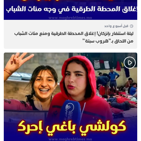
قبل أسبوع واحد
​ليلة استنفار بإنزكان! إغلاق المحطة الطرقية ومنع مئات الشباب
من اللحاق بـ”هروب سبتة”