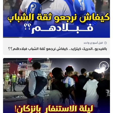
قبل أسبوع واحد
بالفيديو..الحريك كيتزايد.. كيفاش نرجعو ثقة الشباب فبلادهم؟؟