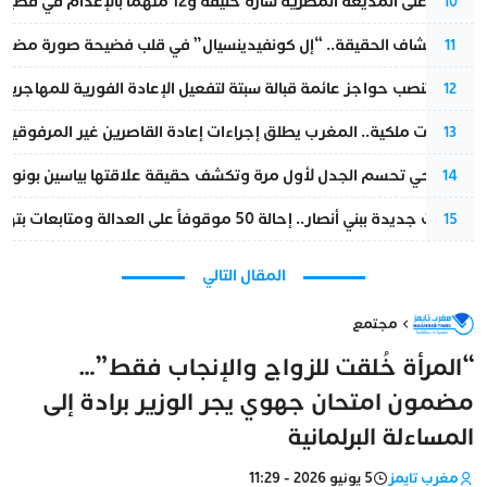
الحكم على المذيعة المصرية سارة خليفة و12 متهما بالإعدام في قضية هزت بلاد الفراعنة
10
بعد انكشاف الحقيقة.. “إل كونفيدينسيال” في قلب فضيحة صورة مضللة
11
إسبانيا تنصب حواجز عائمة قبالة سبتة لتفعيل الإعادة الفورية للمهاجرين
12
بتعليمات ملكية.. المغرب يطلق إجراءات إعادة القاصرين غير المرفوقين 
13
نورا فتحي تحسم الجدل لأول مرة وتكشف حقيقة علاقتها بياسين بونو
14
تطورات جديدة ببني أنصار.. إحالة 50 موقوفاً على العدالة ومتابعات بتهم ثقيلة
15
المقال التالي
مجتمع
“المرأة خُلقت للزواج والإنجاب فقط”…
مضمون امتحان جهوي يجر الوزير برادة إلى
المساءلة البرلمانية
مغرب تايمز
5 يونيو 2026 - 11:29