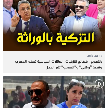
قبل 3 أيام
بالفيديو.. فضائح التزكيات..العائلات السياسية تحكم المغرب
وقصة “وهبي” و”السيمو” تثير الجدل