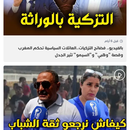
قبل 6 أيام
بالفيديو.. فضائح التزكيات..العائلات السياسية تحكم المغرب
وقصة “وهبي” و”السيمو” تثير الجدل