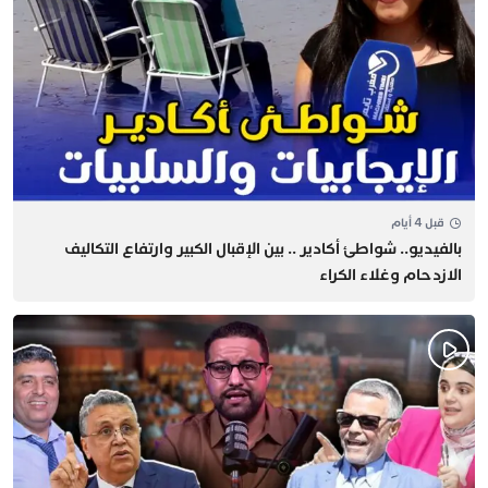
قبل 4 أيام
بالفيديو.. شواطئ أكادير .. بين الإقبال الكبير وارتفاع التكاليف
الازدحام وغلاء الكراء