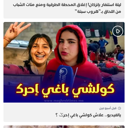
​ليلة استنفار بإنزكان! إغلاق المحطة الطرقية ومنع مئات الشباب
من اللحاق بـ”هروب سبتة”
قبل أسبوعين
يالفيديو.. علاش كولشي باغي إحرݣ ؟