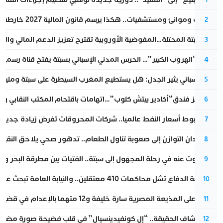
قطارات وموانئ ومستشفيات.. هكذا يرسم قانون المالية 2027 خارطة المغرب المقبل
2
أزمة سبتة المحتلة…المفوضية الأوروبية تقترح تعزيز الدعم المالي والت
3
عملية “الهروب الكبير”… الحرس المدني الإسباني بسبتة يفتح قناة رسمية
4
تقرير إسباني يثير الجدل: هل يستطيع المغرب السيطرة على سبتة ومليلي
5
أزمة تهز فندق“أكادير بيتش كلوب”…اتهامات باقتحام المكتب النقابي وم
6
رغم هبوط أسعار النفط عالميا.. شركات المحروقات تفرض زيادة جديدة
7
من فقدان التوازن إلى صعوبة تناول الطعام.. تدهور صحي يلاحق النقيب ز
8
المسكوت عنه في رحلة المجهول إلى سبتة.. الفتيات بين مطرقة البحر وسن
9
مقاطعة الدفاع تشل محاكمات 410 معتقلين.. والنيابة العامة تبحث عن حل قانوني
10
الحكم على المذيعة المصرية سارة خليفة و12 متهما بالإعدام في قضية هزت بلاد الفراعنة
11
بعد انكشاف الحقيقة.. “إل كونفيدينسيال” في قلب فضيحة صورة مضللة
12