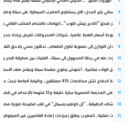
عملية “الهروب الكبير”… الحرس المدني الإسباني بسبتة يفتح قناة رسمية
5
تقرير إسباني يثير الجدل: هل يستطيع المغرب السيطرة على سبتة ومليلي
6
أزمة تهز فندق“أكادير بيتش كلوب”…اتهامات باقتحام المكتب النقابي وم
7
رغم هبوط أسعار النفط عالميا.. شركات المحروقات تفرض زيادة جديدة
8
من فقدان التوازن إلى صعوبة تناول الطعام.. تدهور صحي يلاحق النقيب ز
9
المسكوت عنه في رحلة المجهول إلى سبتة.. الفتيات بين مطرقة البحر وسن
10
بعد حفل الولاء مباشرة.. أخنوش يطوي صفحة سبتة ويفتح ملف الاستجم
11
مقاطعة الدفاع تشل محاكمات 410 معتقلين.. والنيابة العامة تبحث عن حل قانوني
12
الحكم على المذيعة المصرية سارة خليفة و12 متهما بالإعدام في قضية هزت بلاد الفراعنة
13
بعد انكشاف الحقيقة.. “إل كونفيدينسيال” في قلب فضيحة صورة مضللة
14
بتعليمات ملكية.. المغرب يطلق إجراءات إعادة القاصرين غير المرفوقين 
15