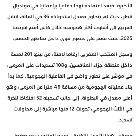
الأخيرة. فبعد اعتماده نهجا دفاعيا براغماتيا في مونديال
قطر، حيث لم يتجاوز معدل استحواذه 36 في المائة، انتقل
الفريق إلى أسلوب أكثر هجومية خلال كأس أمم إفريقيا
2025، حيث بصم على حضور قوي داخل مناطق الخصم.
وسجل المنتخب المغربي أرقاما لافتة، من بينها 201 لمسة
داخل منطقة جزاء المنافسين، و108 تسديدات على المرمى،
في مؤشر على تطور واضح في الفاعلية الهجومية. كما بدأ
بناء عملياته الهجومية من مسافة 46 مترا عن المرمى، وهو
أعلى معدل في البطولة، إلى جانب تسجيله 52 افتكاكا للكرة
في الثلث الهجومي، تحولت 12 منها مباشرة إلى محاولات
تسديد.
ويعكس هذا التحول التكتيكي توجه المنتخب نحو ضغط