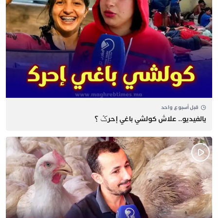
قبل أسبوع واحد
يالفيديو.. علاش كولشي باغي إحرݣ ؟