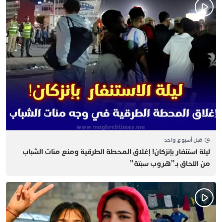
قبل أسبوع واحد
​ليلة استنفار بإنزكان! إغلاق المحطة الطرقية ومنع مئات الشباب
من اللحاق بـ”هروب سبتة”