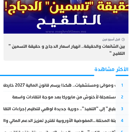
قبل أسبوعين
بين الشائعات والحقيقة.. انهيار اسعار الدجاج و حقيقة التسمين ”
التلقيح “
الأكثر مشاهدة
قطارات وموانئ ومستشفيات.. هكذا يرسم قانون المالية 2027 خارطة المغرب المقبل
1
عودة مستعجلة لأخنوش من مايوركا بعد موجة انتقادات واسعة
2
من “التبليغ” إلى “التنفيذ”.. دورية جديدة لوهبي لتنظيم إجراءات التقا
3
أزمة سبتة المحتلة…المفوضية الأوروبية تقترح تعزيز الدعم المالي والت
4