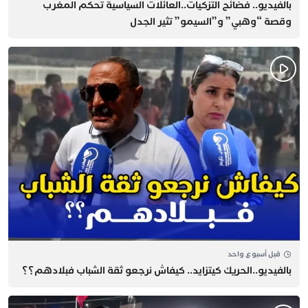
بالفيديو.. فضائح التزكيات..العائلات السياسية تحكم المغرب
وقصة “وهبي” و”السيمو” تثير الجدل
قبل أسبوع واحد
بالفيديو..الحريك كيتزايد.. كيفاش نرجعو ثقة الشباب فبلادهم؟؟