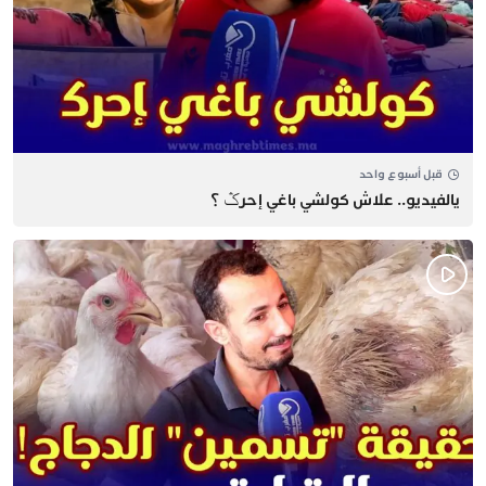
قبل أسبوع واحد
يالفيديو.. علاش كولشي باغي إحرݣ ؟