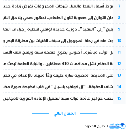
رغم هبوط أسعار النفط عالميا.. شركات المحروقات تفرض زيادة جديدة
7
من فقدان التوازن إلى صعوبة تناول الطعام.. تدهور صحي يلاحق النقيب ز
8
من “التبليغ” إلى “التنفيذ”.. دورية جديدة لوهبي لتنظيم إجراءات التقا
9
المسكوت عنه في رحلة المجهول إلى سبتة.. الفتيات بين مطرقة البحر وسن
10
بعد حفل الولاء مباشرة.. أخنوش يطوي صفحة سبتة ويفتح ملف الاستجم
11
مقاطعة الدفاع تشل محاكمات 410 معتقلين.. والنيابة العامة تبحث عن حل قانوني
12
الحكم على المذيعة المصرية سارة خليفة و12 متهما بالإعدام في قضية هزت بلاد الفراعنة
13
بعد انكشاف الحقيقة.. “إل كونفيدينسيال” في قلب فضيحة صورة مضللة
14
إسبانيا تنصب حواجز عائمة قبالة سبتة لتفعيل الإعادة الفورية للمهاجرين
15
المقال التالي
خارج الحدود