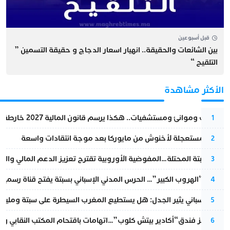
قبل أسبوعين
بين الشائعات والحقيقة.. انهيار اسعار الدجاج و حقيقة التسمين ”
التلقيح “
الأكثر مشاهدة
قطارات وموانئ ومستشفيات.. هكذا يرسم قانون المالية 2027 خارطة المغرب المقبل
1
عودة مستعجلة لأخنوش من مايوركا بعد موجة انتقادات واسعة
2
أزمة سبتة المحتلة…المفوضية الأوروبية تقترح تعزيز الدعم المالي والت
3
عملية “الهروب الكبير”… الحرس المدني الإسباني بسبتة يفتح قناة رسمية
4
تقرير إسباني يثير الجدل: هل يستطيع المغرب السيطرة على سبتة ومليلي
5
أزمة تهز فندق“أكادير بيتش كلوب”…اتهامات باقتحام المكتب النقابي وم
6