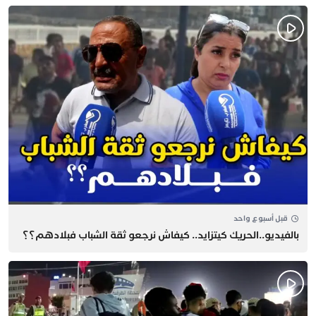
قبل أسبوع واحد
بالفيديو..الحريك كيتزايد.. كيفاش نرجعو ثقة الشباب فبلادهم؟؟