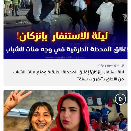
قبل أسبوع واحد
​ليلة استنفار بإنزكان! إغلاق المحطة الطرقية ومنع مئات الشباب
من اللحاق بـ”هروب سبتة”