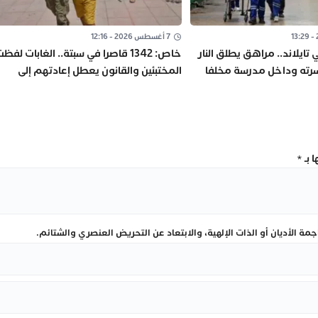
7 أغسطس 2026 - 12:16
تايلاند.. مراهق يطلق النار
خاص: 1342 قاصرا في سبتة.. الغابات لفظ
سرته وداخل مدرسة مخلفا
المختبئين والقانون يعطل إعادتهم إلى
ا
المغرب
 بـ
*
ة الأديان أو الذات الإلهية، والابتعاد عن التحريض العنصري والشتائم.