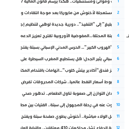
قطارات وموانئ ومستشفيات.. هكذا يرسم قانون المالية 2027 خارطة المغرب المقبل
1
عودة مستعجلة لأخنوش من مايوركا بعد موجة انتقادات واسعة
2
من “التبليغ” إلى “التنفيذ”.. دورية جديدة لوهبي لتنظيم إجراءات التق
3
أزمة سبتة المحتلة…المفوضية الأوروبية تقترح تعزيز الدعم المالي والت
،
4
عملية “الهروب الكبير”… الحرس المدني الإسباني بسبتة يفتح قناة رسمية
5
تقرير إسباني يثير الجدل: هل يستطيع المغرب السيطرة على سبتة ومليل
6
أزمة تهز فندق“أكادير بيتش كلوب”…اتهامات باقتحام المكتب النقابي وم
7
رغم هبوط أسعار النفط عالميا.. شركات المحروقات تفرض زيادة جديد
8
من فقدان التوازن إلى صعوبة تناول الطعام.. تدهور صحي يلاحق النقيب ز
9
المسكوت عنه في رحلة المجهول إلى سبتة.. الفتيات بين مطرقة البحر وس
10
بعد حفل الولاء مباشرة.. أخنوش يطوي صفحة سبتة ويفتح ملف الاستجم
11
مقاطعة الدفاع تشل محاكمات 410 معتقلين.. والنيابة العامة تبحث عن حل قانوني
12