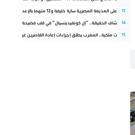
الحكم على المذيعة المصرية سارة خليفة و12 متهما بالإعدام في قضية هزت بلاد الفراعنة
13
بعد انكشاف الحقيقة.. “إل كونفيدينسيال” في قلب فضيحة صورة مضلل
14
بتعليمات ملكية.. المغرب يطلق إجراءات إعادة القاصرين غير المرفوقين 
15