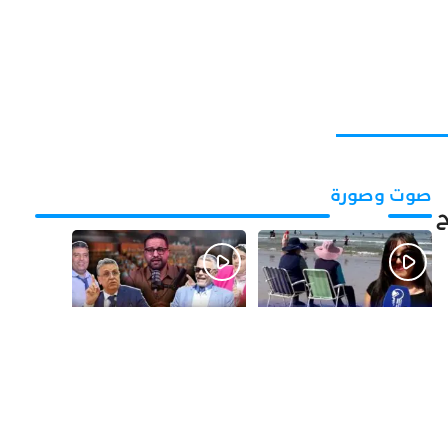
صوت وصورة
ح
قبل 3 أيام
قبل 4 أيام
بالفيديو.. شواطئ أكادير
بالفيديو.. فضائح
.. بين الإقبال الكبير
التزكيات..العائلات
وارتفاع التكاليف
السياسية تحكم المغرب