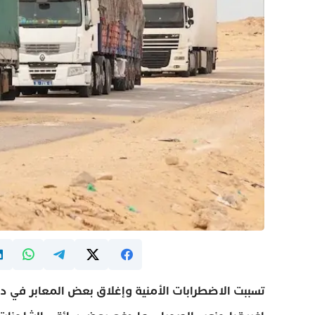
تسببت الاضطرابات الأمنية وإغلاق بعض المعابر في د