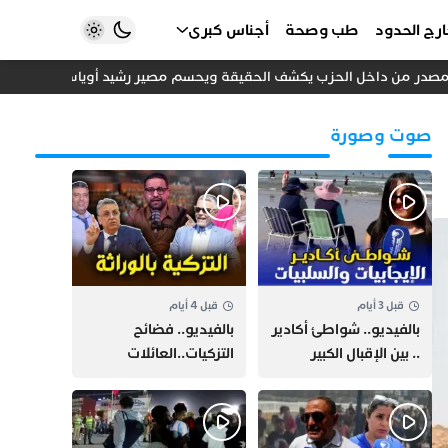
رج الحدود
طب وصحة
أجناس كبرى
مصدر من داخل الحزب يكشف الحقيقة ويحسم مصير رشيد أوياسين
تحول 
صوت وصورة
قبل 3 أيام
قبل 4 أيام
بالفيديو.. شواطئ أكادير
بالفيديو.. فضائح
.. بين الإقبال الكبير
التزكيات..العائلات
وارتفاع التكاليف
السياسية تحكم المغرب
الازدحام وغلاء الكراء
وقصة “وهبي”
و”السيمو” تثير الجدل