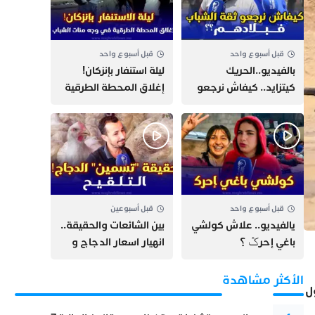
قبل أسبوع واحد
قبل أسبوع واحد
بالفيديو..الحريك
​ليلة استنفار بإنزكان!
كيتزايد.. كيفاش نرجعو
إغلاق المحطة الطرقية
ثقة الشباب فبلادهم؟؟
ومنع مئات الشباب من
اللحاق بـ”هروب سبتة”
قبل أسبوع واحد
قبل أسبوعين
يالفيديو.. علاش كولشي
بين الشائعات والحقيقة..
باغي إحرݣ ؟
انهيار اسعار الدجاج و
حقيقة التسمين ”
التلقيح “
الأكثر مشاهدة
ل