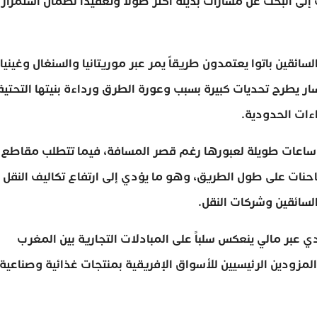
لى البحث عن مسارات بديلة أكثر طولاً وتعقيداً لضمان استمرار
ئقين باتوا يعتمدون طريقاً يمر عبر موريتانيا والسنغال وغينيا
ار يطرح تحديات كبيرة بسبب وعورة الطرق ورداءة بنيتها التحتية
ءات الحدودية.
ساعات طويلة لعبورها رغم قصر المسافة، فيما تتطلب مقاطع
حنات على طول الطريق، وهو ما يؤدي إلى ارتفاع تكاليف النقل
السائقين وشركات النقل.
ي عبر مالي ينعكس سلباً على المبادلات التجارية بين المغرب
لمزودين الرئيسيين للأسواق الإفريقية بمنتجات غذائية وصناعية